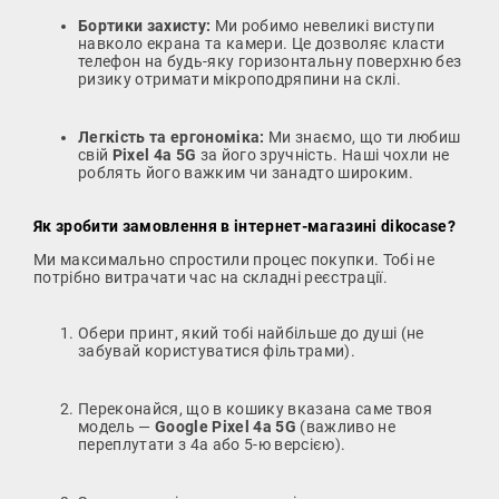
Бортики захисту:
Ми робимо невеликі виступи
навколо екрана та камери. Це дозволяє класти
телефон на будь-яку горизонтальну поверхню без
ризику отримати мікроподряпини на склі.
Легкість та ергономіка:
Ми знаємо, що ти любиш
свій
Pixel 4a 5G
за його зручність. Наші чохли не
роблять його важким чи занадто широким.
Як зробити замовлення в інтернет-магазині dikocase?
Ми максимально спростили процес покупки. Тобі не
потрібно витрачати час на складні реєстрації.
Обери принт, який тобі найбільше до душі (не
забувай користуватися фільтрами).
Переконайся, що в кошику вказана саме твоя
модель —
Google Pixel 4a 5G
(важливо не
переплутати з 4a або 5-ю версією).