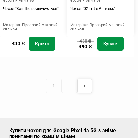
Google Pixel 4a 5G
Google Pixel 4a 5G
Чохол "Ван Піс розшукується"
Чохол "02 Little Princess"
Матеріал:
Прозорий матовий
Матеріал:
Прозорий матовий
силікон
силікон
430
₴
430
₴
Купити
Купити
390
₴
1
…
Купити чохол
для Google Pixel 4a 5G з аніме
принтами по кращім цінам