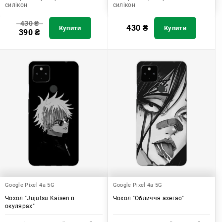
силікон
силікон
430
₴
430
₴
Купити
Купити
390
₴
Google Pixel 4a 5G
Google Pixel 4a 5G
Чохол "Jujutsu Kaisen в
Чохол "Обличчя ахегао"
окулярах"