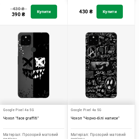
430
₴
430
₴
Купити
Купити
390
₴
Google Pixel 4a 5G
Google Pixel 4a 5G
Чохол "face graffiti"
Чохол "Чорно-білі написи"
Матеріал:
Прозорий матовий
Матеріал:
Прозорий матовий