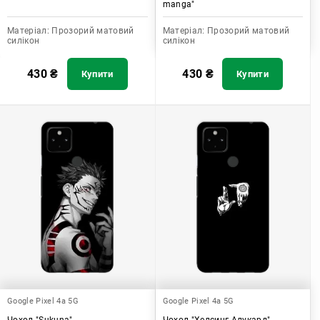
manga"
Матеріал:
Прозорий матовий
Матеріал:
Прозорий матовий
силікон
силікон
430
₴
430
₴
Купити
Купити
Google Pixel 4a 5G
Google Pixel 4a 5G
Чохол "Sukuna"
Чохол "Хелсинг Алукард"