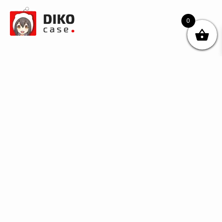
0
© DIKOcase 2026
ФОП Карпенко Альона Андріївна
Розділи
Про компанію
Доставка та оплата
Обмін та повернення
Блог
Купити чохли з чорного силікону