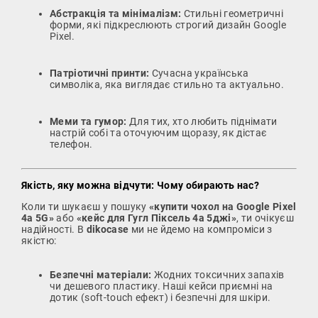
Абстракція та мінімалізм:
Стильні геометричні
форми, які підкреслюють строгий дизайн Google
Pixel.
Патріотичні принти:
Сучасна українська
символіка, яка виглядає стильно та актуально.
Меми та гумор:
Для тих, хто любить піднімати
настрій собі та оточуючим щоразу, як дістає
телефон.
Якість, яку можна відчути: Чому обирають нас?
Коли ти шукаєш у пошуку
«купити чохол на Google Pixel
4a 5G»
або
«кейс для Гугл Піксель 4а 5джі»
, ти очікуєш
надійності. В
dikocase
ми не йдемо на компроміси з
якістю:
Безпечні матеріали:
Жодних токсичних запахів
чи дешевого пластику. Наші кейси приємні на
дотик (soft-touch ефект) і безпечні для шкіри.