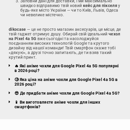
Заповни дані для доставки, і ми максимально
швидко відправимо твій новий
кейс для пікселя
у
будь-яке місто України — чи то Київ, Львів, Одеса
чи невелике містечко.
dikocase
— це не просто магазин аксесуарів, це місце, де
твій гаджет отримує душу. Обирай свій ідеальний
чехол
на Pixel 4a 5G
вже сьогодні та насолоджуйся
поєднанням високих технологій Google та крутого
дизайну від нашої команди! Твій смартфон скаже тобі
«дякую», а друзі точно запитають, де ти взяв такий
крутий принт.
🔥 Які аніме чохли для Google Pixel 4a 5G популярні
в 2026 році?
🧐 Яка ціна на аніме чохли для Google Pixel 4a 5G в
2026 році?
😎 Де придбати аніме чохли для Google Pixel 4a 5G?
📱 Ви виготовляєте аніме чохли для інших
смартфонів?