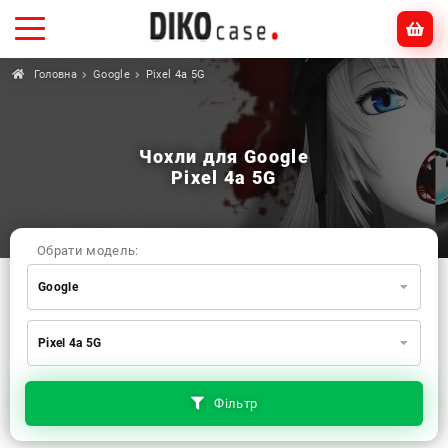
Головна
Google
Pixel 4a 5G
Чохли для Google
Pixel 4a 5G
Обрати модель:
Google
Xiaomi
Samsung
Apple
Pixel 4a 5G
Huawei
Oppo
Realme
TECNO
ZTE
OnePlus
Google
Doogee
Фільтр
Infinix
Sony
Motorola