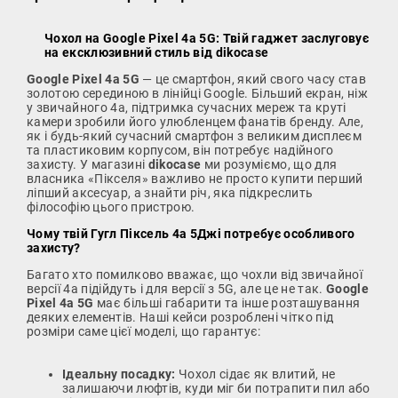
Чохол на Google Pixel 4a 5G: Твій гаджет заслуговує
на ексклюзивний стиль від dikocase
Google Pixel 4a 5G
— це смартфон, який свого часу став
золотою серединою в лінійці Google. Більший екран, ніж
у звичайного 4a, підтримка сучасних мереж та круті
камери зробили його улюбленцем фанатів бренду. Але,
як і будь-який сучасний смартфон з великим дисплеєм
та пластиковим корпусом, він потребує надійного
захисту. У магазині
dikocase
ми розуміємо, що для
власника «Пікселя» важливо не просто купити перший
ліпший аксесуар, а знайти річ, яка підкреслить
філософію цього пристрою.
Чому твій Гугл Піксель 4а 5Джі потребує особливого
захисту?
Багато хто помилково вважає, що чохли від звичайної
версії 4a підійдуть і для версії з 5G, але це не так.
Google
Pixel 4a 5G
має більші габарити та інше розташування
деяких елементів. Наші кейси розроблені чітко під
розміри саме цієї моделі, що гарантує:
Ідеальну посадку:
Чохол сідає як влитий, не
залишаючи люфтів, куди міг би потрапити пил або