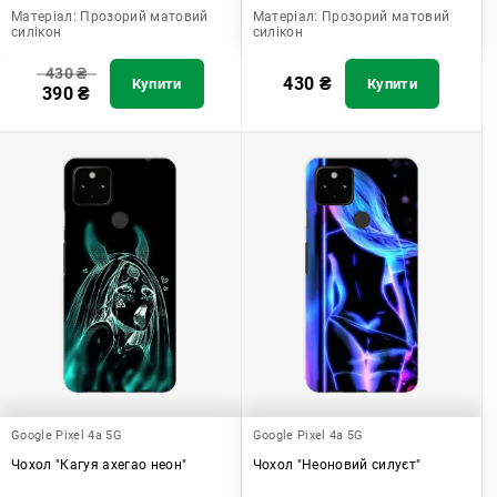
Матеріал:
Прозорий матовий
Матеріал:
Прозорий матовий
силікон
силікон
430
₴
430
₴
Купити
Купити
390
₴
Google Pixel 4a 5G
Google Pixel 4a 5G
Чохол "Кагуя ахегао неон"
Чохол "Неоновий силуєт"