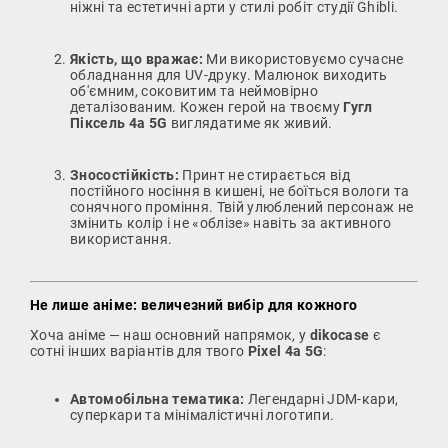
ніжні та естетичні арти у стилі робіт студії Ghibli.
Якість, що вражає:
Ми використовуємо сучасне
обладнання для UV-друку. Малюнок виходить
об'ємним, соковитим та неймовірно
деталізованим. Кожен герой на твоєму
Гугл
Піксель 4а 5G
виглядатиме як живий.
Зносостійкість:
Принт не стирається від
постійного носіння в кишені, не боїться вологи та
сонячного проміння. Твій улюблений персонаж не
змінить колір і не «облізе» навіть за активного
використання.
Не лише аніме: величезний вибір для кожного
Хоча аніме — наш основний напрямок, у
dikocase
є
сотні інших варіантів для твого
Pixel 4a 5G
:
Автомобільна тематика:
Легендарні JDM-кари,
суперкари та мінімалістичні логотипи.