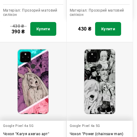
Матеріал:
Прозорий матовий
Матеріал:
Прозорий матовий
силікон
силікон
430
₴
430
₴
Купити
Купити
390
₴
Google Pixel 4a 5G
Google Pixel 4a 5G
Чохол "Кагуя ахегао арт"
Чохол "Power (chainsaw man)