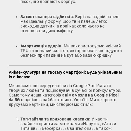
пісок, що дряпають корпус.
Захист сканера відбитків:
Виріз на задній панелі
має ідеальну форму, щоб твій палець легко
знаходив датчик, а краї навколо нього не
створювали дискомфорту.
Амортизація ударів:
Ми використовуємо якісний
TPU та щільний силікон, які працюють як подушка
безпеки при падінні на кут або задню кришку.
Аніме-культура на твоєму смартфоні: Будь унікальним
із dikocase
Ми знаємо, що серед власників Google Pixel багато
творчих людей та поціновувачів сучасної поп-культури.
Саме тому наша категорія
аніме чохли на Google Pixel
4a 5G
є однією з найбагатших в Україні. Ми не просто
друкуємо картинки, ми створюємо стиль:
Топ-тайтли та прихована класика:
У нас ти
знайдеш принти за мотивами «Наруто», «Атаки
Титанів», «Берсерка», «Євангеліона», а також