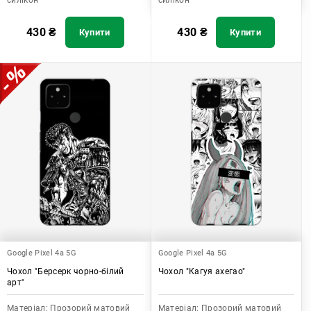
силікон
силікон
430
₴
430
₴
Купити
Купити
Google Pixel 4a 5G
Google Pixel 4a 5G
Чохол "Берсерк чорно-білий
Чохол "Кагуя ахегао"
арт"
Матеріал:
Прозорий матовий
Матеріал:
Прозорий матовий