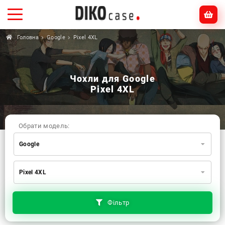
Головна
Google
Pixel 4XL
Чохли для Google
Pixel 4XL
Обрати модель:
Google
Xiaomi
Samsung
Apple
Pixel 4XL
Huawei
Oppo
Realme
TECNO
ZTE
OnePlus
Google
Doogee
Фільтр
Infinix
Sony
Motorola