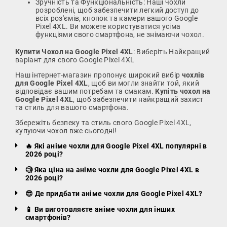
Зручність та Функціональність: Наші чохли
розроблені, щоб забезпечити легкий доступ до
всіх роз'ємів, кнопок та камери вашого Google
Pixel 4XL. Ви можете користуватися усіма
функціями свого смартфона, не знімаючи чохол.
Купити Чохол на Google Pixel 4XL
: Виберіть Найкращий
варіант для свого Google Pixel 4XL
Наш інтернет-магазин пропонує широкий вибір
чохлів
для Google Pixel 4XL
, щоб ви могли знайти той, який
відповідає вашим потребам та смакам.
Купіть чохол на
Google Pixel 4XL
, щоб забезпечити найкращий захист
та стиль для вашого смартфона.
Збережіть безпеку та стиль свого Google Pixel 4XL,
купуючи чохол вже сьогодні!
🔥 Які аніме чохли для Google Pixel 4XL популярні в
2026 році?
🧐 Яка ціна на аніме чохли для Google Pixel 4XL в
2026 році?
😎 Де придбати аніме чохли для Google Pixel 4XL?
📱 Ви виготовляєте аніме чохли для інших
смартфонів?