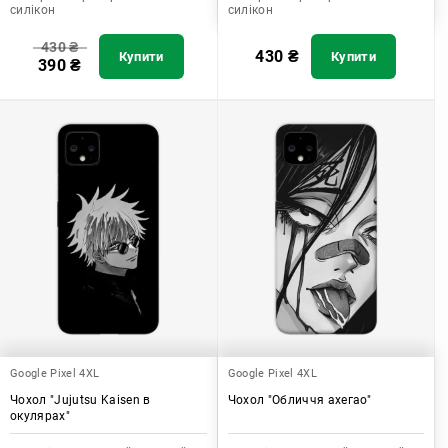
силікон
силікон
430
₴
430
₴
Купити
Купити
390
₴
Google Pixel 4XL
Google Pixel 4XL
Чохол "Jujutsu Kaisen в
Чохол "Обличчя ахегао"
окулярах"