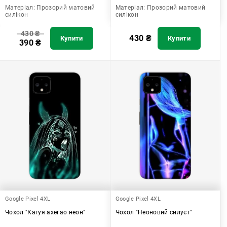
Матеріал:
Прозорий матовий
Матеріал:
Прозорий матовий
силікон
силікон
430
₴
430
₴
Купити
Купити
390
₴
Google Pixel 4XL
Google Pixel 4XL
Чохол "Кагуя ахегао неон"
Чохол "Неоновий силуєт"