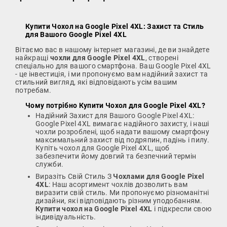
Купити Чохол на Google Pixel 4XL
: Захист та Стиль
для Вашого Google Pixel 4XL
Вітаємо вас в нашому інтернет магазині, де ви знайдете
найкращі
чохли для Google Pixel 4XL
, створені
спеціально для вашого смартфона. Ваш Google Pixel 4XL
- це інвестиція, і ми пропонуємо вам надійний захист та
стильний вигляд, які відповідають усім вашим
потребам.
Чому потрібно
Купити Чохол для Google Pixel 4XL
?
Надійний Захист для Вашого Google Pixel 4XL:
Google Pixel 4XL вимагає надійного захисту, і наші
чохли розроблені, щоб надати вашому смартфону
максимальний захист від подряпин, падінь і пилу.
Купіть чохол для Google Pixel 4XL, щоб
забезпечити йому довгий та безпечний термін
служби.
Виразіть Свій Стиль З
Чохлами для Google Pixel
4XL
: Наш асортимент чохлів дозволить вам
виразити свій стиль. Ми пропонуємо різноманітні
дизайни, які відповідають різним уподобанням.
Купити чохол на Google Pixel 4XL
і підкресли свою
індивідуальність.