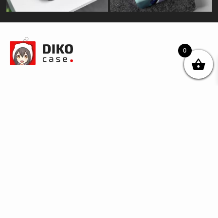
0
© DIKOcase 2026
ФОП Карпенко Альона Андріївна
Розділи
Про компанію
Доставка та оплата
Обмін та повернення