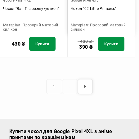
Google Pixel 4XL
Google Pixel 4XL
Чохол "Ван Піс розшукується"
Чохол "02 Little Princess"
Матеріал:
Прозорий матовий
Матеріал:
Прозорий матовий
силікон
силікон
430
₴
430
₴
Купити
Купити
390
₴
1
…
Купити чохол
для Google Pixel 4XL з аніме
принтами по кращім цінам