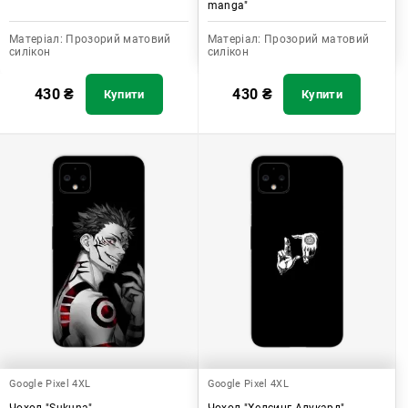
manga"
Матеріал:
Прозорий матовий
Матеріал:
Прозорий матовий
силікон
силікон
430
₴
430
₴
Купити
Купити
Google Pixel 4XL
Google Pixel 4XL
Чохол "Sukuna"
Чохол "Хелсинг Алукард"