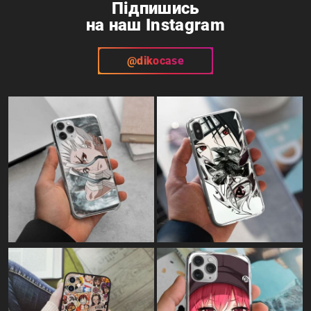
Підпишись
на наш Instagram
@dikocase