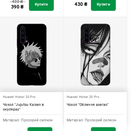
430
₴
430
₴
Купити
Купити
390
₴
Huawei Honor 20 Pro
Huawei Honor 20 Pro
Чохол "Jujutsu Kaisen в
Чохол "Обличчя ахегао"
окулярах"
Матеріал:
Прозорий силікон
Матеріал:
Прозорий силікон