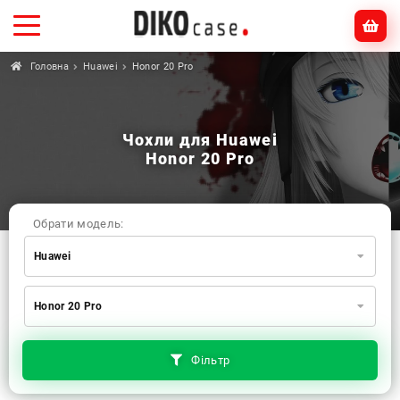
Головна
Huawei
Honor 20 Pro
Чохли для Huawei
Honor 20 Pro
Обрати модель:
Huawei
Xiaomi
Samsung
Apple
Honor 20 Pro
Huawei
Oppo
Realme
TECNO
ZTE
OnePlus
Google
Doogee
Фільтр
Infinix
Sony
Motorola