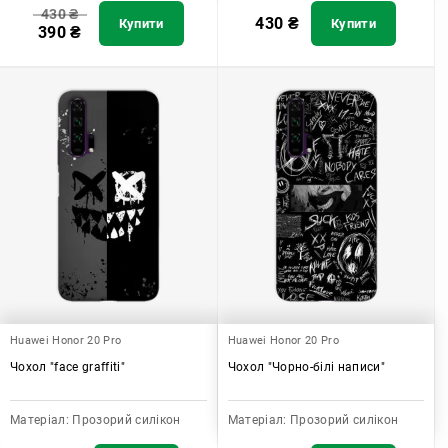
430
₴
430
₴
Купити
Купити
390
₴
Huawei Honor 20 Pro
Huawei Honor 20 Pro
Чохол "face graffiti"
Чохол "Чорно-білі написи"
Матеріал:
Прозорий силікон
Матеріал:
Прозорий силікон