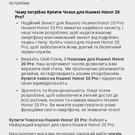
потребам.
Чому потрібно
Купити Чохол для Huawei Honor 20
Pro
?
Надійний Захист для Вашого Huawei Honor 20 Pro:
Huawei Honor 20 Pro вимагає надійного захисту, і
наші чохли розроблені, щоб надати вашому
смартфону максимальний захист від подряпин,
падінь і пилу. Купіть чохол для Huawei Honor 20
Pro, щоб забезпечити йому довгий та безпечний
термін служби.
Виразіть Свій Стиль З
Чохлами для Huawei Honor
20 Pro
: Наш асортимент чохлів дозволить вам
виразити свій стиль. Ми пропонуємо різноманітні
дизайни, які відповідають різним уподобанням.
Купити чохол на Huawei Honor 20 Pro
і підкресли
свою індивідуальність.
Зручність та Функціональність: Наші чохли
розроблені, щоб забезпечити легкий доступ до
всіх роз'ємів, кнопок та камери вашого Huawei
Honor 20 Pro. Ви можете користуватися усіма
функціями свого смартфона, не знімаючи чохол.
Купити Чохол на Huawei Honor 20 Pro
: Виберіть
Найкращий варіант для свого Huawei Honor 20 Pro
Наш інтернет-магазин пропонує широкий вибір
чохлів