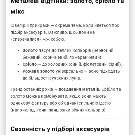
Металеві відтінки: золото, срібло та
мікс
Ювелірні прикраси — окрема тема, коли йдеться про
підбір аксесуарів. Важливо, щоб вони не
«сперечалися» між собою.
Золото
пасує до теплих кольорів (червоний,
бежевий, коричневий, помаранчевий).
Срібло
— до холодних (синій, фіолетовий, сірий).
Рожеве золото
універсальне — воно підходить
до більшості сучасних луків.
Тренд останніх років —
поєднання металів
. Срібло та
золото можна комбінувати, якщо вони мають
однакову фактуру або об’єднані спільною ідеєю
(наприклад, тонкі ланцюжки різних кольорів).
Сезонність у підборі аксесуарів