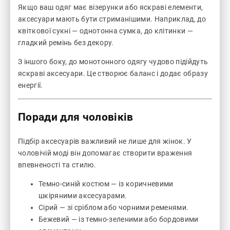
Якщо ваш одяг має візерунки або яскраві елементи,
аксесуари мають бути стриманішими. Наприклад, до
квіткової сукні — однотонна сумка, до клітинки —
гладкий ремінь без декору.
З іншого боку, до монотонного одягу чудово підійдуть
яскраві аксесуари. Це створює баланс і додає образу
енергії.
Поради для чоловіків
Підбір аксесуарів важливий не лише для жінок. У
чоловічій моді він допомагає створити враження
впевненості та стилю.
Темно-синій костюм — із коричневими
шкіряними аксесуарами.
Сірий — зі сріблом або чорними ременями.
Бежевий — із темно-зеленими або бордовими