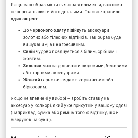
Якщо ваш образ містить яскраві елементи, важливо
не перевантажити його деталями. Головне правило —
один акцент
.
До
червоного одягу
підійдуть аксесуари
золотих або тілесних відтінків. Так образ буде
вишуканим, а не агресивним.
Синій
чудово поєднується з білим, срібним і
жовтим.
Зелений
можна доповнити нюдовими, бежевими
або чорними аксесуарами.
Жовтий
гарно виглядає з коричневим або
бірюзовим.
Якщо не впевнені у виборі — зробіть ставку на
аксесуар у кольорі, який уже присутній у вашому одязі
(наприклад, сумка або ремінь того ж відтінку, що й
візерунок на сукні).