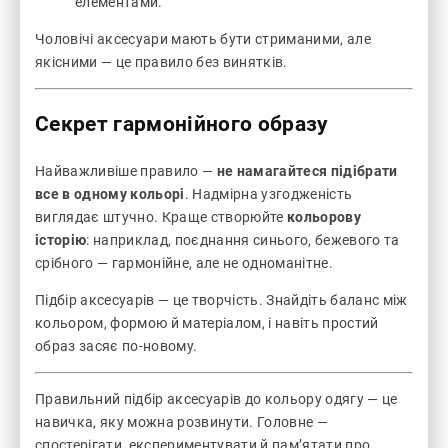
елементами.
Чоловічі аксесуари мають бути стриманими, але
якісними — це правило без винятків.
Секрет гармонійного образу
Найважливіше правило —
не намагайтеся підібрати
все в одному кольорі
. Надмірна узгодженість
виглядає штучно. Краще створюйте
кольорову
історію
: наприклад, поєднання синього, бежевого та
срібного — гармонійне, але не одноманітне.
Підбір аксесуарів — це творчість. Знайдіть баланс між
кольором, формою й матеріалом, і навіть простий
образ засяє по-новому.
Правильний підбір аксесуарів до кольору одягу — це
навичка, яку можна розвинути. Головне —
спостерігати, експериментувати й пам’ятати про