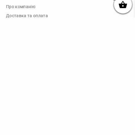
Про компанію
Доставка та оплата
Обмін та повернення
Блог
Купити чохли з чорного силікону
Купити чохли з термопластику
Купити чохли з прозорого силікону
Аніме чохли - Міста
Купити чохли в м.Київ
Картини на полотні
Картини на полотні у м.Київ
Зв'язок