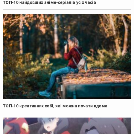
ТОП-10 найдовших аніме-серіалів усіх часів
ТОП-10 креативних хобі, які можна почати вдома