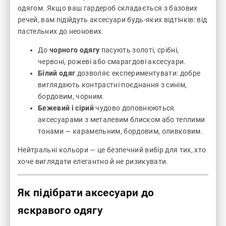
одягом. Якщо ваш гардероб складається з базових
речей, вам підійдуть аксесуари будь-яких відтінків: від
пастельних до неонових.
До
чорного одягу
пасують золоті, срібні,
червоні, рожеві або смарагдові аксесуари.
Білий одяг
дозволяє експериментувати: добре
виглядають контрастні поєднання з синім,
бордовим, чорним.
Бежевий і сірий
чудово доповнюються
аксесуарами з металевим блиском або теплими
тонами — карамельним, бордовим, оливковим.
Нейтральні кольори — це безпечний вибір для тих, хто
хоче виглядати елегантно й не ризикувати.
Як підібрати аксесуари до
яскравого одягу