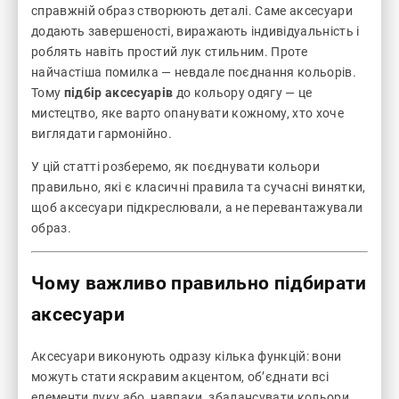
справжній образ створюють деталі. Саме аксесуари
додають завершеності, виражають індивідуальність і
роблять навіть простий лук стильним. Проте
найчастіша помилка — невдале поєднання кольорів.
Тому
підбір аксесуарів
до кольору одягу — це
мистецтво, яке варто опанувати кожному, хто хоче
виглядати гармонійно.
У цій статті розберемо, як поєднувати кольори
правильно, які є класичні правила та сучасні винятки,
щоб аксесуари підкреслювали, а не перевантажували
образ.
Чому важливо правильно підбирати
аксесуари
Аксесуари виконують одразу кілька функцій: вони
можуть стати яскравим акцентом, об’єднати всі
елементи луку або, навпаки, збалансувати кольори.