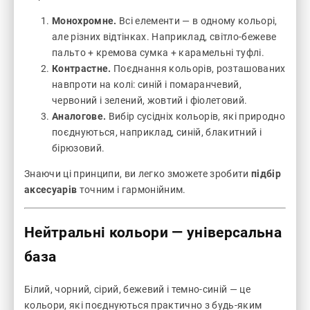
Монохромне.
Всі елементи — в одному кольорі,
але різних відтінках. Наприклад, світло-бежеве
пальто + кремова сумка + карамельні туфлі.
Контрастне.
Поєднання кольорів, розташованих
навпроти на колі: синій і помаранчевий,
червоний і зелений, жовтий і фіолетовий.
Аналогове.
Вибір сусідніх кольорів, які природно
поєднуються, наприклад, синій, блакитний і
бірюзовий.
Знаючи ці принципи, ви легко зможете зробити
підбір
аксесуарів
точним і гармонійним.
Нейтральні кольори — універсальна
база
Білий, чорний, сірий, бежевий і темно-синій — це
кольори, які поєднуються практично з будь-яким