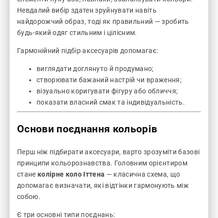
Невдалий вибір здатен зруйнувати навіть
найдорожчий образ, тоді як правильний — зробить
будь-який одяг стильним і цілісним.
Гармонійний підбір аксесуарів допомагає:
виглядати доглянуто й продумано;
створювати бажаний настрій чи враження;
візуально коригувати фігуру або обличчя;
показати власний смак та індивідуальність.
Основи поєднання кольорів
Перш ніж підбирати аксесуари, варто зрозуміти базові
принципи кольорознавства. Головним орієнтиром
стане
колірне коло Іттена
— класична схема, що
допомагає визначати, які відтінки гармонують між
собою.
Є три основні типи поєднань: