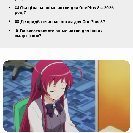
🧐 Яка ціна на аніме чохли для OnePlus 8 в 2026
році?
😎 Де придбати аніме чохли для OnePlus 8?
📱 Ви виготовляєте аніме чохли для інших
смартфонів?