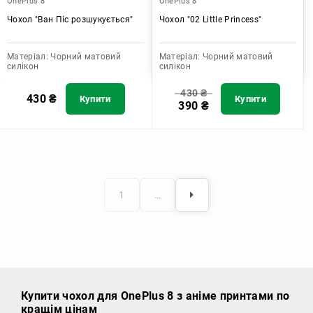
OnePlus 8
OnePlus 8
Чохол "Ван Піс розшукується"
Чохол "02 Little Princess"
Матеріал:
Чорний матовий
Матеріал:
Чорний матовий
силікон
силікон
430
₴
430
₴
Купити
Купити
390
₴
1
…
Купити чохол
для OnePlus 8 з аніме принтами по
кращім цінам