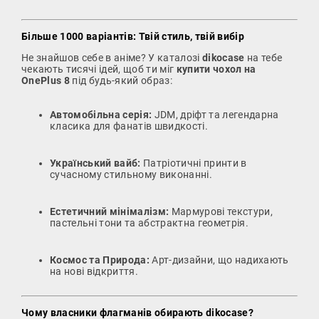
Більше 1000 варіантів: Твій стиль, твій вибір
Не знайшов себе в аніме? У каталозі
dikocase
на тебе
чекають тисячі ідей, щоб ти міг
купити чохол на
OnePlus 8
під будь-який образ:
Автомобільна серія:
JDM, дріфт та легендарна
класика для фанатів швидкості.
Український вайб:
Патріотичні принти в
сучасному стильному виконанні.
Естетичний мінімалізм:
Мармурові текстури,
пастельні тони та абстрактна геометрія.
Космос та Природа:
Арт-дизайни, що надихають
на нові відкриття.
Чому власники флагманів обирають dikocase?