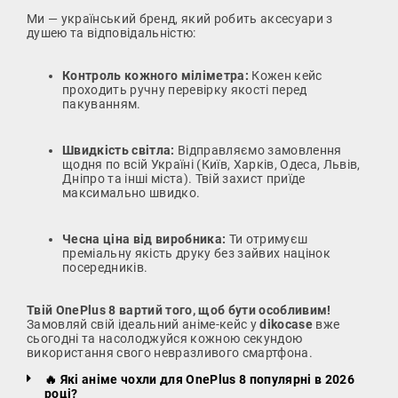
Ми — український бренд, який робить аксесуари з
душею та відповідальністю:
Контроль кожного міліметра:
Кожен кейс
проходить ручну перевірку якості перед
пакуванням.
Швидкість світла:
Відправляємо замовлення
щодня по всій Україні (Київ, Харків, Одеса, Львів,
Дніпро та інші міста). Твій захист приїде
максимально швидко.
Чесна ціна від виробника:
Ти отримуєш
преміальну якість друку без зайвих націнок
посередників.
Твій OnePlus 8 вартий того, щоб бути особливим!
Замовляй свій ідеальний аніме-кейс у
dikocase
вже
сьогодні та насолоджуйся кожною секундою
використання свого невразливого смартфона.
🔥 Які аніме чохли для OnePlus 8 популярні в 2026
році?