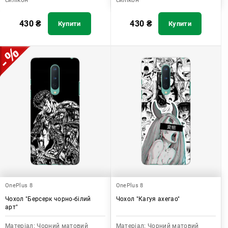
силікон
силікон
430
₴
430
₴
Купити
Купити
OnePlus 8
OnePlus 8
Чохол "Берсерк чорно-білий
Чохол "Кагуя ахегао"
арт"
Матеріал:
Чорний матовий
Матеріал:
Чорний матовий