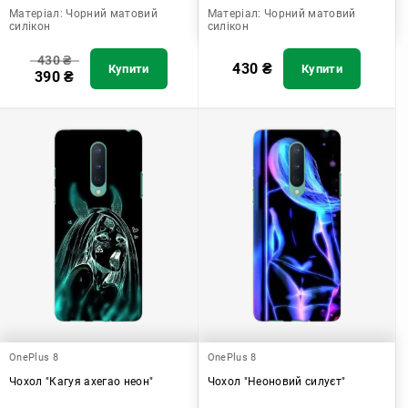
Матеріал:
Чорний матовий
Матеріал:
Чорний матовий
силікон
силікон
430
₴
430
₴
Купити
Купити
390
₴
OnePlus 8
OnePlus 8
Чохол "Кагуя ахегао неон"
Чохол "Неоновий силуєт"