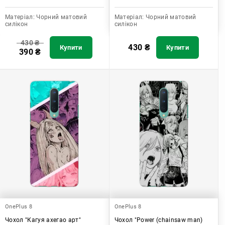
Матеріал:
Чорний матовий
Матеріал:
Чорний матовий
силікон
силікон
430
₴
430
₴
Купити
Купити
390
₴
OnePlus 8
OnePlus 8
Чохол "Кагуя ахегао арт"
Чохол "Power (chainsaw man)