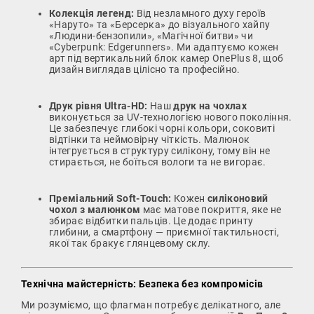
Колекція легенд:
Від незламного духу героїв
«Наруто» та «Берсерка» до візуального хайпу
«Людини-бензопили», «Магічної битви» чи
«Cyberpunk: Edgerunners». Ми адаптуємо кожен
арт під вертикальний блок камер OnePlus 8, щоб
дизайн виглядав цілісно та професійно.
Друк рівня Ultra-HD:
Наш
друк на чохлах
виконується за UV-технологією нового покоління.
Це забезпечує глибокі чорні кольори, соковиті
відтінки та неймовірну чіткість. Малюнок
інтегрується в структуру силікону, тому він не
стирається, не боїться вологи та не вигорає.
Преміальний Soft-Touch:
Кожен
силіконовий
чохол з малюнком
має матове покриття, яке не
збирає відбитки пальців. Це додає принту
глибини, а смартфону — приємної тактильності,
якої так бракує глянцевому склу.
Технічна майстерність: Безпека без компромісів
Ми розуміємо, що флагман потребує делікатного, але