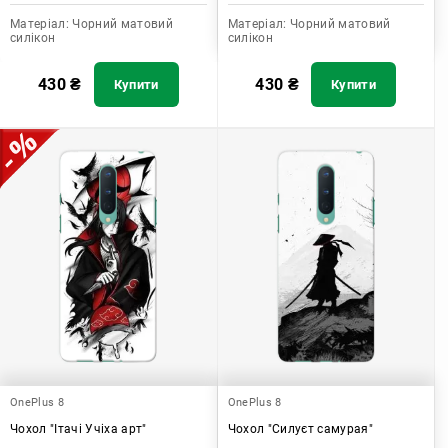
Матеріал:
Чорний матовий
Матеріал:
Чорний матовий
силікон
силікон
430
₴
430
₴
Купити
Купити
OnePlus 8
OnePlus 8
Чохол "Ітачі Учіха арт"
Чохол "Силуєт самурая"