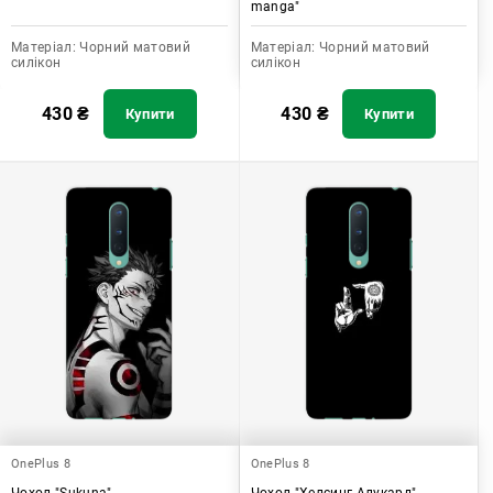
manga"
Матеріал:
Чорний матовий
Матеріал:
Чорний матовий
силікон
силікон
430
₴
430
₴
Купити
Купити
OnePlus 8
OnePlus 8
Чохол "Sukuna"
Чохол "Хелсинг Алукард"