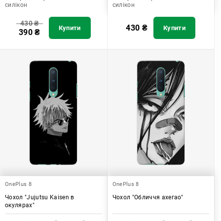
силікон
силікон
430
₴
430
₴
Купити
Купити
390
₴
OnePlus 8
OnePlus 8
Чохол "Jujutsu Kaisen в
Чохол "Обличчя ахегао"
окулярах"