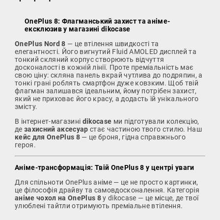
OnePlus 8: Флагманський захист та аніме-
ексклюзив у магазині dikocase
OnePlus Nord 8
— це втілення швидкості та
елегантності. Його вигнутий Fluid AMOLED дисплей та
тонкий скляний корпус створюють відчуття
досконалості в кожній лінії. Проте преміальність має
свою ціну: скляна панель вкрай чутлива до подряпин, а
тонкі грані роблять смартфон дуже ковзким. Щоб твій
флагман залишався ідеальним, йому потрібен захист,
який не приховає його красу, а додасть їй унікального
змісту.
В інтернет-магазині
dikocase
ми підготували колекцію,
де
захисний аксесуар
стає частиною твого стилю. Наш
кейс для OnePlus 8
— це броня, гідна справжнього
героя.
Аніме-трансформація: Твій OnePlus 8 у центрі уваги
Для спільноти OnePlus аніме — це не просто картинки,
це філософія драйву та самовдосконалення. Категорія
аніме чохол на OnePlus 8
у dikocase — це місце, де твої
улюблені тайтли отримують преміальне втілення.