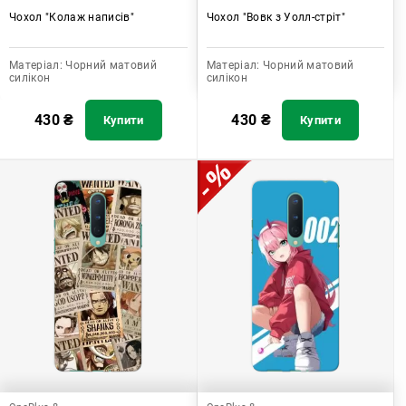
Чохол "Колаж написів"
Чохол "Вовк з Уолл-стріт"
Матеріал:
Чорний матовий
Матеріал:
Чорний матовий
силікон
силікон
430
₴
430
₴
Купити
Купити