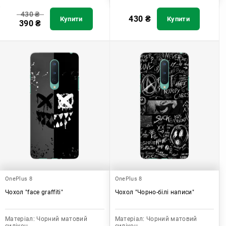
430
₴
430
₴
Купити
Купити
390
₴
OnePlus 8
OnePlus 8
Чохол "face graffiti"
Чохол "Чорно-білі написи"
Матеріал:
Чорний матовий
Матеріал:
Чорний матовий