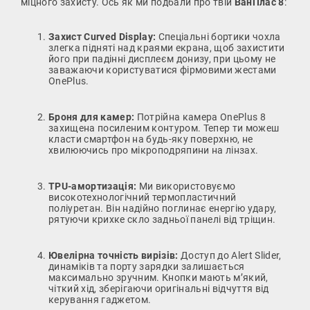
міцного захисту. Ось як ми подбали про твій
ВанПлас 8
:
Захист Curved Display:
Спеціальні бортики чохла
злегка підняті над краями екрана, щоб захистити
його при падінні дисплеєм донизу, при цьому не
заважаючи користуватися фірмовими жестами
OnePlus.
Броня для камер:
Потрійна камера OnePlus 8
захищена посиленим контуром. Тепер ти можеш
класти смартфон на будь-яку поверхню, не
хвилюючись про мікроподряпини на лінзах.
TPU-амортизація:
Ми використовуємо
високотехнологічний термопластичний
поліуретан. Він надійно поглинає енергію удару,
рятуючи крихке скло задньої панелі від тріщин.
Ювелірна точність вирізів:
Доступ до Alert Slider,
динаміків та порту зарядки залишається
максимально зручним. Кнопки мають м’який,
чіткий хід, зберігаючи оригінальні відчуття від
керування гаджетом.