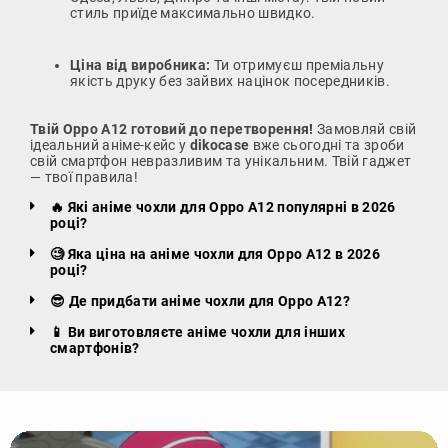
стиль приїде максимально швидко.
Ціна від виробника:
Ти отримуєш преміальну
якість друку без зайвих націнок посередників.
Твій Oppo A12 готовий до перетворення!
Замовляй свій
ідеальний аніме-кейс у
dikocase
вже сьогодні та зроби
свій смартфон невразливим та унікальним. Твій гаджет
— твої правила!
🔥 Які аніме чохли для Oppo A12 популярні в 2026
році?
🧐 Яка ціна на аніме чохли для Oppo A12 в 2026
році?
😎 Де придбати аніме чохли для Oppo A12?
📱 Ви виготовляєте аніме чохли для інших
смартфонів?