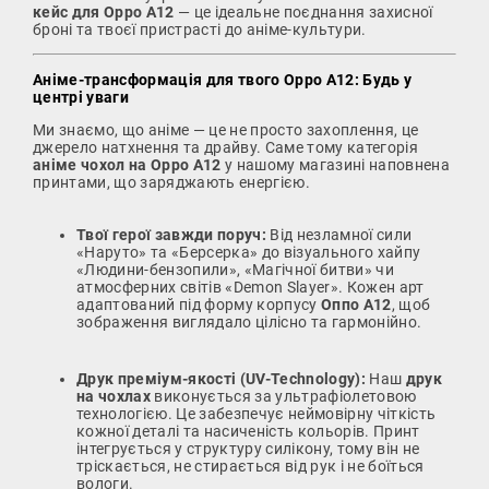
кейс для Oppo A12
— це ідеальне поєднання захисної
броні та твоєї пристрасті до аніме-культури.
Аніме-трансформація для твого Oppo A12: Будь у
центрі уваги
Ми знаємо, що аніме — це не просто захоплення, це
джерело натхнення та драйву. Саме тому категорія
аніме чохол на Oppo A12
у нашому магазині наповнена
принтами, що заряджають енергією.
Твої герої завжди поруч:
Від незламної сили
«Наруто» та «Берсерка» до візуального хайпу
«Людини-бензопили», «Магічної битви» чи
атмосферних світів «Demon Slayer». Кожен арт
адаптований під форму корпусу
Оппо А12
, щоб
зображення виглядало цілісно та гармонійно.
Друк преміум-якості (UV-Technology):
Наш
друк
на чохлах
виконується за ультрафіолетовою
технологією. Це забезпечує неймовірну чіткість
кожної деталі та насиченість кольорів. Принт
інтегрується у структуру силікону, тому він не
тріскається, не стирається від рук і не боїться
вологи.