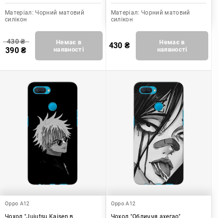
Матеріал:
Чорний матовий
Матеріал:
Чорний матовий
силікон
силікон
430
₴
Немає в
Немає в
430
₴
390
₴
наявності
наявності
Oppo A12
Oppo A12
Чохол "Jujutsu Kaisen в
Чохол "Обличчя ахегао"