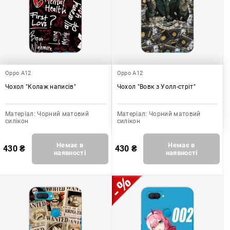
Oppo A12
Oppo A12
Чохол "Колаж написів"
Чохол "Вовк з Уолл-стріт"
Матеріал:
Чорний матовий
Матеріал:
Чорний матовий
силікон
силікон
Немає в
Немає в
430
₴
430
₴
наявності
наявності