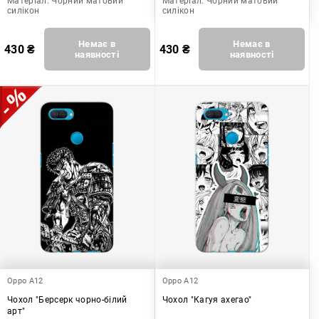
Матеріал:
Чорний матовий
Матеріал:
Чорний матовий
силікон
силікон
Немає в
Немає в
430
₴
430
₴
наявності
наявності
Oppo A12
Oppo A12
Чохол "Берсерк чорно-білий
Чохол "Кагуя ахегао"
арт"