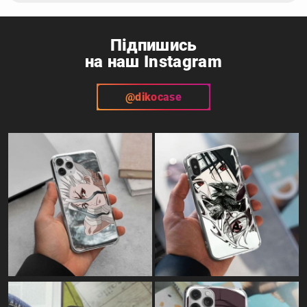
Підпишись
на наш Instagram
@dikocase