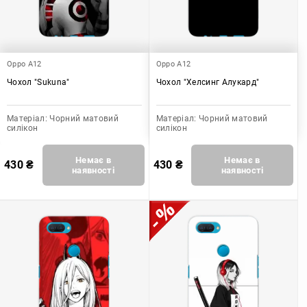
Oppo A12
Oppo A12
Чохол "Sukuna"
Чохол "Хелсинг Алукард"
Матеріал:
Чорний матовий
Матеріал:
Чорний матовий
силікон
силікон
Немає в
Немає в
430
₴
430
₴
наявності
наявності