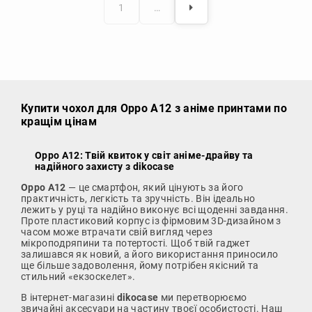
1
…
Купити чохол
для Oppo A12 з аніме принтами по
кращім цінам
Oppo A12: Твій квиток у світ аніме-драйву та
надійного захисту з dikocase
Oppo A12
— це смартфон, який цінують за його
практичність, легкість та зручність. Він ідеально
лежить у руці та надійно виконує всі щоденні завдання.
Проте пластиковий корпус із фірмовим 3D-дизайном з
часом може втрачати свій вигляд через
мікроподряпини та потертості. Щоб твій гаджет
залишався як новий, а його використання приносило
ще більше задоволення, йому потрібен якісний та
стильний «екзоскелет».
В інтернет-магазині
dikocase
ми перетворюємо
звичайні аксесуари на частину твоєї особистості. Наш