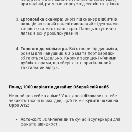
при падінні, рятуючи корпус від сколів та тріщин.
Ергономіка сканера:
Виріз під сканер відбитків
пальців на задній панелі виконаний з ідеальною
точністю та має плавні краї. Палець інтуїтивно
лягає в зону розблокування.
Точність до міліметра:
Всі отвори під динаміки,
роз'єм для навушників 3.5 мм та порт зарядки
збігаються ідеально. Кнопки захищені м’якими
дублікаторами, що зберігають оригінальний
тактильний відгук.
Понад 1000 варіантів дизайну: Обирай свій вайб
Не знайшов себе в аніме? У каталозі
dikocase
на тебе
чекають тисячі інших ідей, щоб ти міг
купити чохол на
Oppo A12
:
Авто-світ:
JDM-легенди та сучасні суперкари для
фанатів швидкості.