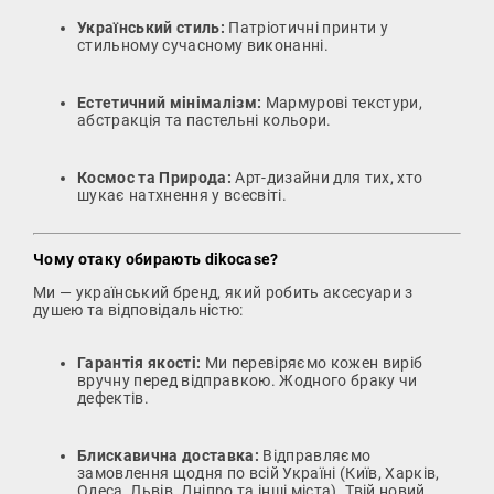
Український стиль:
Патріотичні принти у
стильному сучасному виконанні.
Естетичний мінімалізм:
Мармурові текстури,
абстракція та пастельні кольори.
Космос та Природа:
Арт-дизайни для тих, хто
шукає натхнення у всесвіті.
Чому отаку обирають dikocase?
Ми — український бренд, який робить аксесуари з
душею та відповідальністю:
Гарантія якості:
Ми перевіряємо кожен виріб
вручну перед відправкою. Жодного браку чи
дефектів.
Блискавична доставка:
Відправляємо
замовлення щодня по всій Україні (Київ, Харків,
Одеса, Львів, Дніпро та інші міста). Твій новий