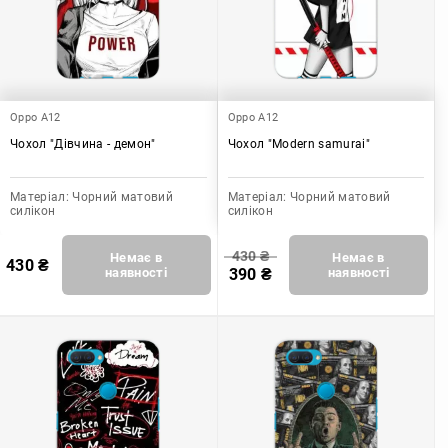
Oppo A12
Oppo A12
Чохол "Дівчина - демон"
Чохол "Modern samurai"
Матеріал:
Чорний матовий
Матеріал:
Чорний матовий
силікон
силікон
430
₴
Немає в
Немає в
430
₴
наявності
390
₴
наявності