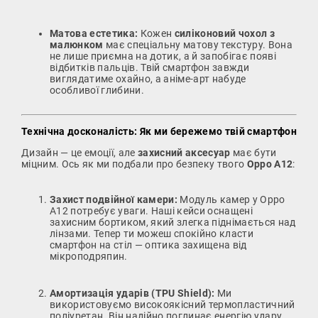
Матова естетика:
Кожен
силіконовий чохол з
малюнком
має спеціальну матову текстуру. Вона
не лише приємна на дотик, а й запобігає появі
відбитків пальців. Твій смартфон завжди
виглядатиме охайно, а аніме-арт набуде
особливої глибини.
Технічна досконалість: Як ми бережемо твій смартфон
Дизайн — це емоції, але
захисний аксесуар
має бути
міцним. Ось як ми подбали про безпеку твого
Oppo A12
:
Захист подвійної камери:
Модуль камер у Oppo
A12 потребує уваги. Наші кейси оснащені
захисним бортиком, який злегка піднімається над
лінзами. Тепер ти можеш спокійно класти
смартфон на стіл — оптика захищена від
мікроподряпин.
Амортизація ударів (TPU Shield):
Ми
використовуємо високоякісний термопластичний
поліуретан. Він надійно поглинає енергію удару