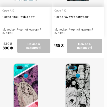
Oppo A12
Oppo A12
Чохол "Ітачі Учіха арт"
Чохол "Силуєт самурая"
Матеріал:
Чорний матовий
Матеріал:
Чорний матовий
силікон
силікон
430
₴
Немає в
Немає в
430
₴
390
₴
наявності
наявності