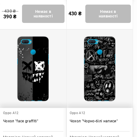
430
₴
Немає в
Немає в
430
₴
390
₴
наявності
наявності
Oppo A12
Oppo A12
Чохол "face graffiti"
Чохол "Чорно-білі написи"