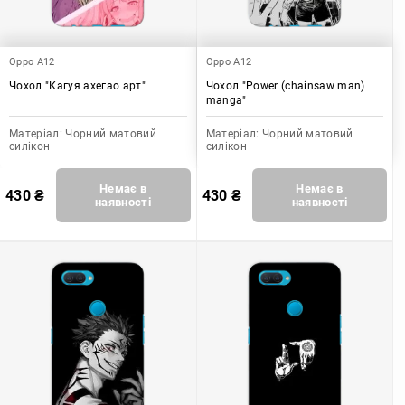
Oppo A12
Oppo A12
Чохол "Кагуя ахегао арт"
Чохол "Power (chainsaw man)
manga"
Матеріал:
Чорний матовий
Матеріал:
Чорний матовий
силікон
силікон
Немає в
Немає в
430
₴
430
₴
наявності
наявності