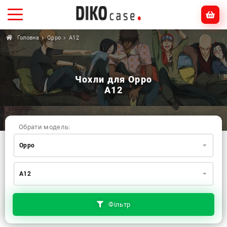
Головна
Oppo
A12
Чохли для Oppo
A12
Обрати модель:
Oppo
Xiaomi
Samsung
Apple
A12
Huawei
Oppo
Realme
TECNO
ZTE
OnePlus
Google
Doogee
Фільтр
Infinix
Sony
Motorola