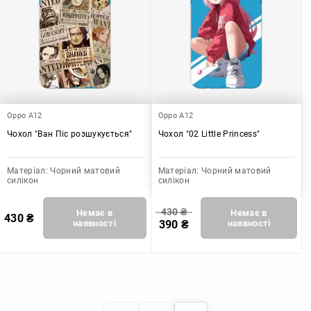
Oppo A12
Oppo A12
Чохол "Ван Піс розшукується"
Чохол "02 Little Princess"
Матеріал:
Чорний матовий
Матеріал:
Чорний матовий
силікон
силікон
430
₴
Немає в
Немає в
430
₴
наявності
390
₴
наявності