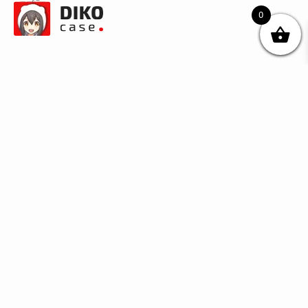
0
© DIKOcase 2026
ФОП Карпенко Альона Андріївна
Розділи
Про компанію
Доставка та оплата
Обмін та повернення
Блог
Купити чохли з чорного силікону
Купити чохли з термопластику