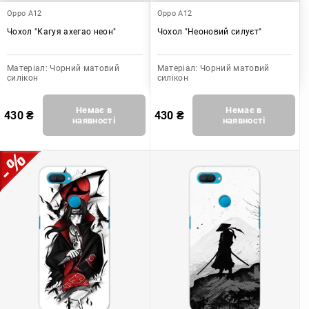
Oppo A12
Oppo A12
Чохол "Кагуя ахегао неон"
Чохол "Неоновий силуєт"
Матеріал:
Чорний матовий
Матеріал:
Чорний матовий
силікон
силікон
Немає в
Немає в
430
₴
430
₴
наявності
наявності