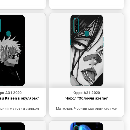
po A31 2020
Oppo A31 2020
tsu Kaisen в окулярах"
Чохол "Обличчя ахегао"
рний матовий силікон
Матеріал:
Чорний матовий силікон