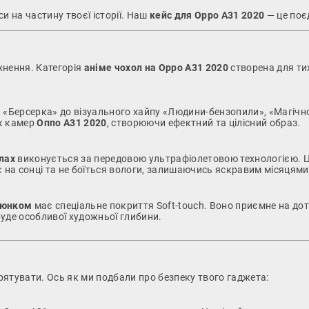
 на частину твоєї історії. Наш
кейс для Oppo A31 2020
— це поєд
тхнення. Категорія
аніме чохол на Oppo A31 2020
створена для тих
а «Берсерка» до візуального хайпу «Людини-бензопили», «Магічно
ок камер
Оппо А31 2020
, створюючи ефектний та цілісний образ.
лах
виконується за передовою ультрафіолетовою технологією. Це 
є на сонці та не боїться вологи, залишаючись яскравим місяцями
люнком
має спеціальне покриття Soft-touch. Воно приємне на доти
уде особливої художньої глибини.
ятувати. Ось як ми подбали про безпеку твого гаджета: