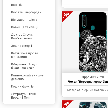
Ван Піс
Віолета Еверґарден
Вісімдесят шість
Вовчиця та спеції
Доктор Стоун.
Кам'яні війни
Зошит смерті
Каґуя хоче щоб їй
зізналися
Кіберпанк: Ті що
біжать по краю
Клинок який знищує
Oppo A31 2020
демонів
Чохол "Берсерк чорно-біл
Кошик фруктів
Матеріал:
Чорний матовий 
Літературні генії
Бродячі Пси
Людина-бензопила