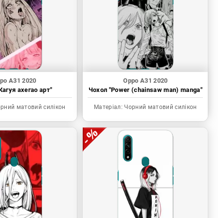
po A31 2020
Oppo A31 2020
Кагуя ахегао арт"
Чохол "Power (chainsaw man) manga"
рний матовий силікон
Матеріал:
Чорний матовий силікон