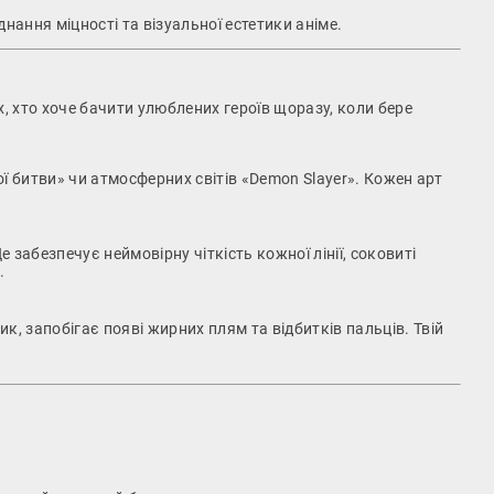
нання міцності та візуальної естетики аніме.
, хто хоче бачити улюблених героїв щоразу, коли бере
ї битви» чи атмосферних світів «Demon Slayer». Кожен арт
забезпечує неймовірну чіткість кожної лінії, соковиті
.
к, запобігає появі жирних плям та відбитків пальців. Твій