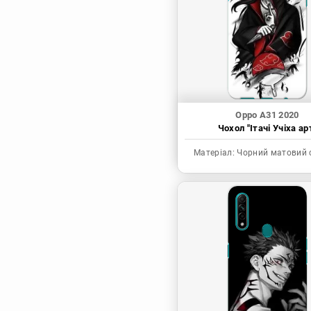
Синя в’язниця
Скейт: Безкінечність
Токійські месники
Ця фарфорова
лялечка закохалася
Oppo A31 2020
Чохол "Ітачі Учіха ар
Матеріал:
Чорний матовий 