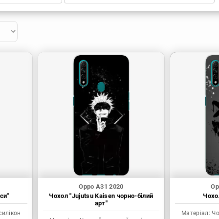
Oppo A31 2020
Op
си"
Чохол "Jujutsu Kaisen чорно-білий
Чохол
арт"
силікон
Матеріал:
Чо