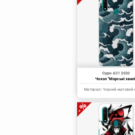
Магічна битва
Мисливець х
Мисливець
Моя академія героїв
Наруто
Неймовірні пригоди
ДжоДжо
П'ять наречених
Патріот Моріарті
Oppo A31 2020
Чохол "Морські хвилі
Повелитель
Реінкарнація
Матеріал:
Чорний матовий 
безробітного: Історія
про пригоди в
іншому світі
Родина Шпигунів
Сага про Вінланд
Сворд Арт Онлайн