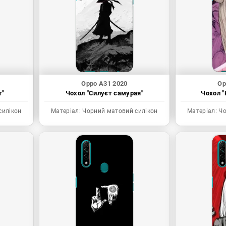
Oppo A31 2020
Op
т"
Чохол "Силуєт самурая"
Чохол "
силікон
Матеріал:
Чорний матовий силікон
Матеріал:
Чо