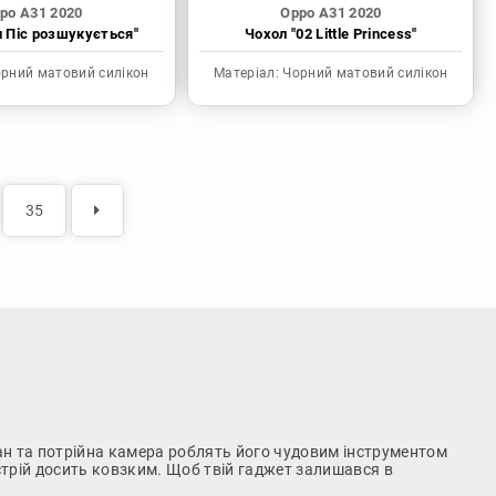
po A31 2020
Oppo A31 2020
н Піс розшукується"
Чохол "02 Little Princess"
рний матовий силікон
Матеріал:
Чорний матовий силікон
35
ан та потрійна камера роблять його чудовим інструментом
стрій досить ковзким. Щоб твій гаджет залишався в