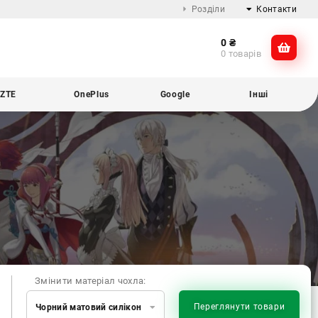
Розділи
Контакти
0
₴
Про компанію
@dikocase
0 товарів
Доставка та оплата
@dikocase
Обмін та повернення
ZTE
OnePlus
Google
Інші
Блог
Змінити матеріал чохла:
Переглянути товари
Чорний матовий силікон