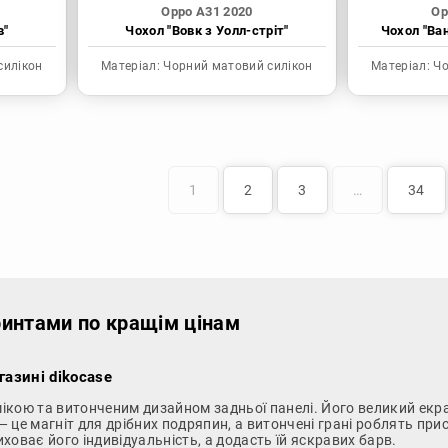
Oppo A31 2020
Op
в"
Чохол "Вовк з Уолл-стріт"
Чохол "Ва
силікон
Матеріал:
Чорний матовий силікон
Матеріал:
Чо
1
2
3
…
34
ринтами по кращім цінам
газині dikocase
ікою та витонченим дизайном задньої панелі. Його великий екр
 це магніт для дрібних подряпин, а витончені грані роблять при
иховає його індивідуальність, а додасть їй яскравих барв.