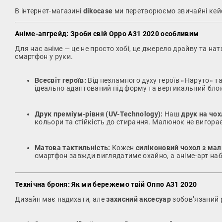
В інтернет-магазині
dikocase
ми перетворюємо звичайні кейси
Аніме-апгрейд: Зроби свій Oppo A31 2020 особливим
Для нас аніме — це не просто хобі, це джерело драйву та на
смартфон у руки.
Всесвіт героїв:
Від незламного духу героїв «Наруто» т
ідеально адаптований під форму та вертикальний бл
Друк преміум-рівня (UV-Technology):
Наш
друк на чох
кольори та стійкість до стирання. Малюнок не вигора
Матова тактильність:
Кожен
силіконовий чохол з ма
смартфон завжди виглядатиме охайно, а аніме-арт наб
Технічна броня: Як ми бережемо твій Оппо А31 2020
Дизайн має надихати, але
захисний аксесуар
зобов’язаний р