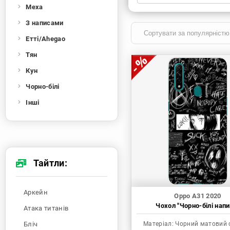
Меха
Xiaomi
Samsung
Apple
Huawei
З написами
Oppo
Realme
TECNO
ZTE
Етті/Ahegao
OnePlus
Google
Doogee
Тян
Infinix
Sony
Motorola
Кун
Чорно-білі
Інші
Тайтли:
Аркейн
Oppo A31 2020
Чохол "Чорно-білі напи
Атака титанів
Бліч
Матеріал:
Чорний матовий 