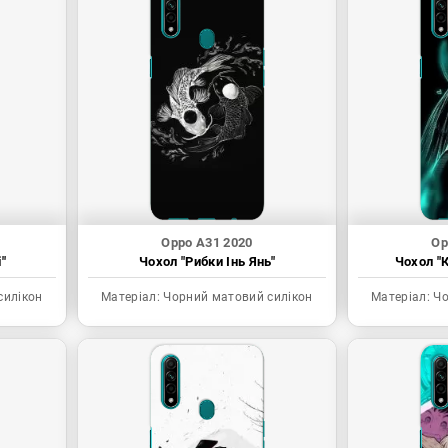
Oppo A31 2020
Op
"
Чохол "Рибки Інь Янь"
Чохол "К
силікон
Матеріал:
Чорний матовий силікон
Матеріал:
Чо