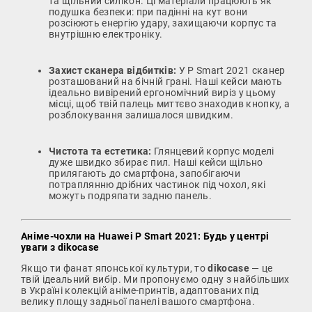
та щільний силікон. Ці матеріали працюють як
подушка безпеки: при падінні на кут вони
розсіюють енергію удару, захищаючи корпус та
внутрішню електроніку.
Захист сканера відбитків:
У P Smart 2021 сканер
розташований на бічній грані. Наші кейси мають
ідеально вивірений ергономічний виріз у цьому
місці, щоб твій палець миттєво знаходив кнопку, а
розблокування залишалося швидким.
Чистота та естетика:
Глянцевий корпус моделі
дуже швидко збирає пил. Наші кейси щільно
прилягають до смартфона, запобігаючи
потраплянню дрібних частинок під чохол, які
можуть подряпати задню панель.
Аніме-чохли на Huawei P Smart 2021: Будь у центрі
уваги з dikocase
Якщо ти фанат японської культури, то
dikocase
— це
твій ідеальний вибір. Ми пропонуємо одну з найбільших
в Україні колекцій аніме-принтів, адаптованих під
велику площу задньої панелі вашого смартфона.