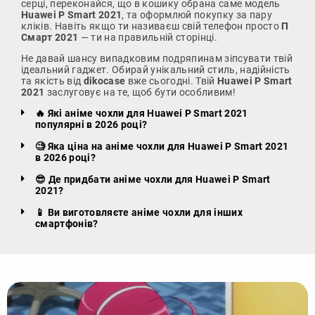
серці, переконайся, що в кошику обрана саме модель
Huawei P Smart 2021
, та оформлюй покупку за пару
кліків. Навіть якщо ти називаєш свій телефон просто
П
Смарт 2021
— ти на правильній сторінці.
Не давай шансу випадковим подряпинам зіпсувати твій
ідеальний гаджет. Обирай унікальний стиль, надійність
та якість від
dikocase
вже сьогодні. Твій
Huawei P Smart
2021
заслуговує на те, щоб бути особливим!
🔥 Які аніме чохли для Huawei P Smart 2021
популярні в 2026 році?
🧐 Яка ціна на аніме чохли для Huawei P Smart 2021
в 2026 році?
😎 Де придбати аніме чохли для Huawei P Smart
2021?
📱 Ви виготовляєте аніме чохли для інших
смартфонів?