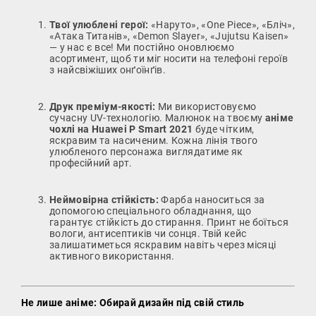
Твої улюблені герої:
«Наруто», «One Piece», «Бліч»,
«Атака Титанів», «Demon Slayer», «Jujutsu Kaisen»
— у нас є все! Ми постійно оновлюємо
асортимент, щоб ти міг носити на телефоні героїв
з найсвіжіших онґоїнґів.
Друк преміум-якості:
Ми використовуємо
сучасну UV-технологію. Малюнок на твоєму
аніме
чохлі на Huawei P Smart 2021
буде чітким,
яскравим та насиченим. Кожна лінія твого
улюбленого персонажа виглядатиме як
професійний арт.
Неймовірна стійкість:
Фарба наноситься за
допомогою спеціального обладнання, що
гарантує стійкість до стирання. Принт не боїться
вологи, антисептиків чи сонця. Твій кейс
залишатиметься яскравим навіть через місяці
активного використання.
Не лише аніме: Обирай дизайн під свій стиль