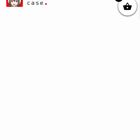
© DIKOcase 2026
ФОП Карпенко Альона Андріївна
Розділи
Про компанію
Доставка та оплата
Обмін та повернення
Блог
Купити чохли з чорного силікону
Купити чохли з термопластику
Купити чохли з прозорого силікону