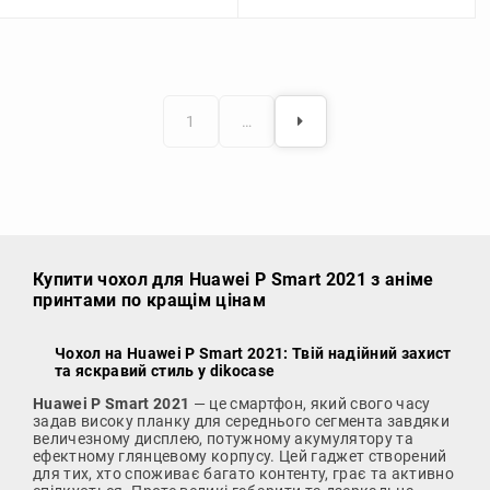
1
…
Купити чохол
для Huawei P Smart 2021 з аніме
принтами по кращім цінам
Чохол на Huawei P Smart 2021: Твій надійний захист
та яскравий стиль у dikocase
Huawei P Smart 2021
— це смартфон, який свого часу
задав високу планку для середнього сегмента завдяки
величезному дисплею, потужному акумулятору та
ефектному глянцевому корпусу. Цей гаджет створений
для тих, хто споживає багато контенту, грає та активно