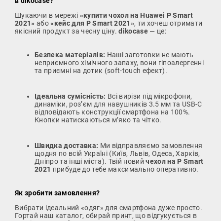
в dikocase?
Шукаючи в мережі
«купити чохол на Huawei P Smart
2021»
або
«кейс для P Smart 2021»
, ти хочеш отримати
якісний продукт за чесну ціну.
dikocase
— це:
Безпека матеріалів:
Наші заготовки не мають
неприємного хімічного запаху, вони гіпоалергенні
та приємні на дотик (soft-touch ефект).
Ідеальна сумісність:
Всі вирізи під мікрофони,
динаміки, роз’єм для навушників 3.5 мм та USB-C
відповідають конструкції смартфона на 100%.
Кнопки натискаються м’яко та чітко.
Швидка доставка:
Ми відправляємо замовлення
щодня по всій Україні (Київ, Львів, Одеса, Харків,
Дніпро та інші міста). Твій новий
чехол на P Smart
2021
прибуде до тебе максимально оперативно.
Як зробити замовлення?
Вибрати ідеальний «одяг» для смартфона дуже просто.
Гортай наш каталог, обирай принт, що відгукується в