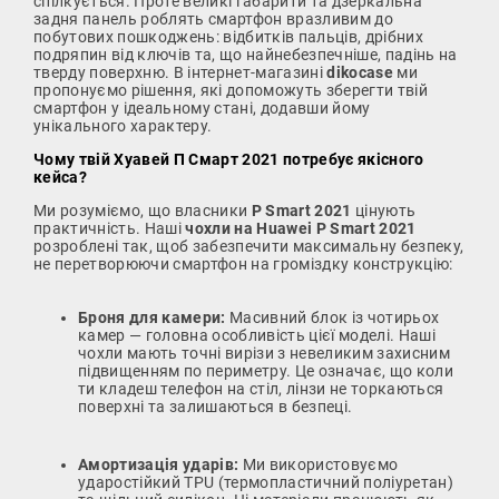
спілкується. Проте великі габарити та дзеркальна
задня панель роблять смартфон вразливим до
побутових пошкоджень: відбитків пальців, дрібних
подряпин від ключів та, що найнебезпечніше, падінь на
тверду поверхню. В інтернет-магазині
dikocase
ми
пропонуємо рішення, які допоможуть зберегти твій
смартфон у ідеальному стані, додавши йому
унікального характеру.
Чому твій Хуавей П Смарт 2021 потребує якісного
кейса?
Ми розуміємо, що власники
P Smart 2021
цінують
практичність. Наші
чохли на Huawei P Smart 2021
розроблені так, щоб забезпечити максимальну безпеку,
не перетворюючи смартфон на громіздку конструкцію:
Броня для камери:
Масивний блок із чотирьох
камер — головна особливість цієї моделі. Наші
чохли мають точні вирізи з невеликим захисним
підвищенням по периметру. Це означає, що коли
ти кладеш телефон на стіл, лінзи не торкаються
поверхні та залишаються в безпеці.
Амортизація ударів:
Ми використовуємо
ударостійкий TPU (термопластичний поліуретан)