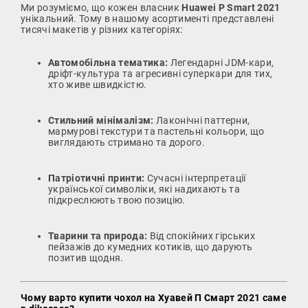
Ми розуміємо, що кожен власник
Huawei P Smart 2021
унікальний. Тому в нашому асортименті представлені
тисячі макетів у різних категоріях:
Автомобільна тематика:
Легендарні JDM-кари,
дріфт-культура та агресивні суперкари для тих,
хто живе швидкістю.
Стильний мінімалізм:
Лаконічні паттерни,
мармурові текстури та пастельні кольори, що
виглядають стримано та дорого.
Патріотичні принти:
Сучасні інтерпретації
української символіки, які надихають та
підкреслюють твою позицію.
Тварини та природа:
Від спокійних гірських
пейзажів до кумедних котиків, що дарують
позитив щодня.
Чому варто купити чохол на Хуавей П Смарт 2021 саме