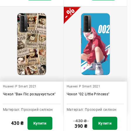
Huawei P Smart 2021
Huawei P Smart 2021
Чохол "Ван Піс розшукується"
Чохол "02 Little Princess"
Матеріал:
Прозорий силікон
Матеріал:
Прозорий силікон
430
₴
430
₴
Купити
Купити
390
₴