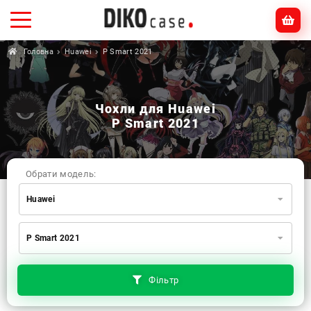
Головна
Huawei
P Smart 2021
Чохли для Huawei
P Smart 2021
Обрати модель:
Huawei
Xiaomi
Samsung
Apple
P Smart 2021
Huawei
Oppo
Realme
TECNO
ZTE
OnePlus
Google
Doogee
Фільтр
Infinix
Sony
Motorola