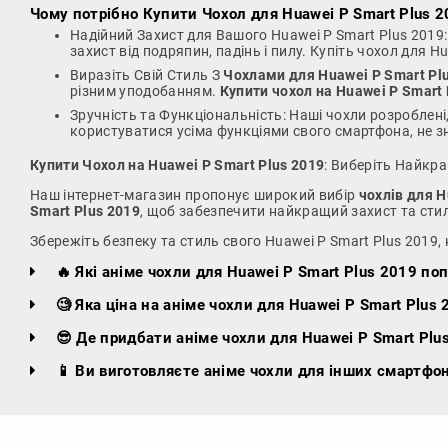
Чому потрібно
Купити Чохол для Huawei P Smart Plus 
Надійний Захист для Вашого Huawei P Smart Plus 2019
захист від подряпин, падінь і пилу. Купіть чохол для 
Виразіть Свій Стиль З
Чохлами для Huawei P Smart Pl
різним уподобанням.
Купити чохол на Huawei P Smart 
Зручність та Функціональність: Наші чохли розроблені
користуватися усіма функціями свого смартфона, не з
Купити Чохол на Huawei P Smart Plus 2019
: Виберіть Найкра
Наш інтернет-магазин пропонує широкий вибір
чохлів для H
Smart Plus 2019
, щоб забезпечити найкращий захист та сти
Збережіть безпеку та стиль свого Huawei P Smart Plus 2019,
🔥 Які аніме чохли для Huawei P Smart Plus 2019 поп
🧐 Яка ціна на аніме чохли для Huawei P Smart Plus 
😎 Де придбати аніме чохли для Huawei P Smart Plu
📱 Ви виготовляєте аніме чохли для інших смартфон