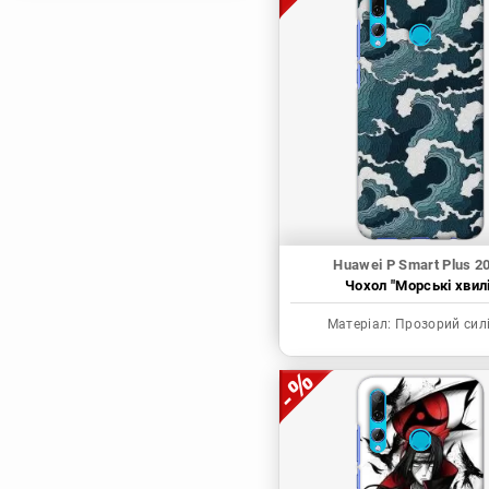
Магічна битва
Мисливець х
Мисливець
Моя академія героїв
Наруто
Неймовірні пригоди
ДжоДжо
П'ять наречених
Патріот Моріарті
Huawei P Smart Plus 2
Чохол "Морські хвилі
Повелитель
Реінкарнація
Матеріал:
Прозорий сил
безробітного: Історія
про пригоди в
іншому світі
Родина Шпигунів
Сага про Вінланд
Сворд Арт Онлайн