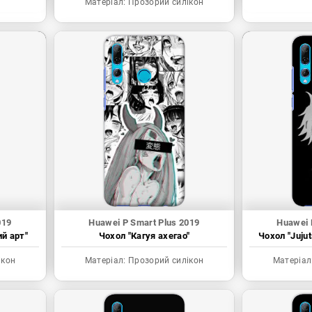
Матеріал:
Прозорий силікон
019
Huawei P Smart Plus 2019
Huawei 
ий арт"
Чохол "Кагуя ахегао"
Чохол "Juju
ікон
Матеріал:
Прозорий силікон
Матеріал