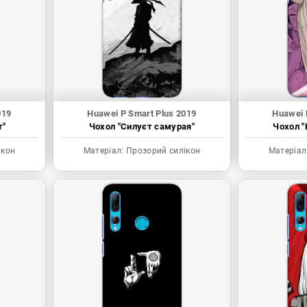
019
Huawei P Smart Plus 2019
Huawei 
т"
Чохол "Силуєт самурая"
Чохол "
ікон
Матеріал:
Прозорий силікон
Матеріал