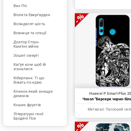
Ван Піс
Віолета Еверґарден
Вісімдесят шість
Вовчиця та спеції
Доктор Стоун.
Кам'яні війни
Зошит смерті
Каґуя хоче щоб їй
зізналися
Кіберпанк: Ті що
біжать по краю
Клинок який знищує
Huawei P Smart Plus 2
демонів
Чохол "Берсерк чорно-біл
Кошик фруктів
Матеріал:
Прозорий сил
Літературні генії
Бродячі Пси
Людина-бензопила