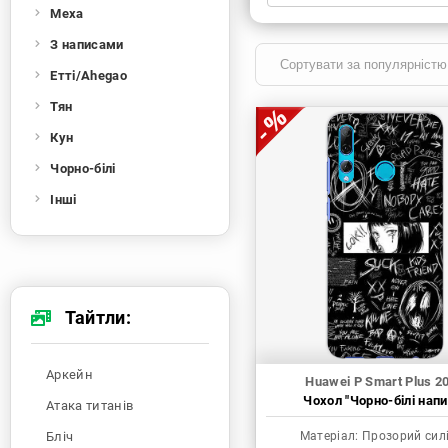
Меха
Xiaomi
Samsung
Apple
Huawei
З написами
Oppo
Realme
TECNO
ZTE
Етті/Ahegao
OnePlus
Google
Doogee
Тян
Infinix
Sony
Motorola
Кун
Чорно-білі
Інші
Тайтли:
Аркейн
Huawei P Smart Plus 2
Чохол "Чорно-білі напи
Атака титанів
Бліч
Матеріал:
Прозорий сил