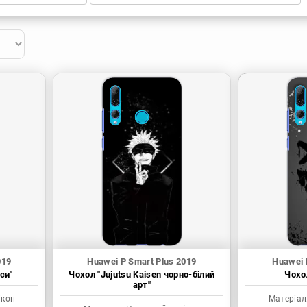
019
Huawei P Smart Plus 2019
Huawei 
си"
Чохол "Jujutsu Kaisen чорно-білий
Чохол
арт"
ікон
Матеріал