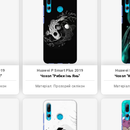
019
Huawei P Smart Plus 2019
Huawei 
"
Чохол "Рибки Інь Янь"
Чохол "К
ікон
Матеріал:
Прозорий силікон
Матеріал