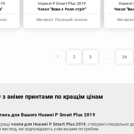
019
Huawei P Smart Plus 2019
Huawei 
в"
Чохол "Вовк з Уолл-стріт"
Чохол "Ва
ікон
Матеріал:
Прозорий силікон
Матеріал
1
2
3
…
34
9 з аніме принтами по кращім цінам
Стиль для Вашого Huawei P Smart Plus 2019
йкращі
чохли для Huawei P Smart Plus 2019
, створені спеціально 
й вигляд, які відповідають усім вашим потребам.