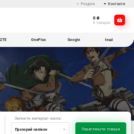
Розділи
Контакти
0
₴
Про компанію
@dikocase
0 товарів
Доставка та оплата
@dikocase
Обмін та повернення
ZTE
OnePlus
Google
Інші
Блог
Змінити матеріал чохла:
Переглянути товари
Прозорий силікон