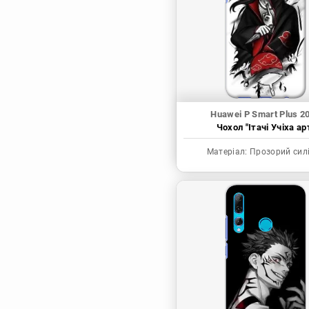
Синя в’язниця
Скейт: Безкінечність
Токійські месники
Ця фарфорова
лялечка закохалася
Huawei P Smart Plus 2
Чохол "Ітачі Учіха ар
Матеріал:
Прозорий сил