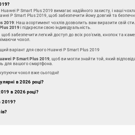
2019
?
: Huawei P Smart Plus 2019 вимагає надійного захисту, і наші ч
Huawei P Smart Plus 2019, щоб забезпечити йому довгий та безпеч
us 2019
: Наш асортимент чохлів дозволить вам виразити свій сти
Plus 2019
і підкресли свою індивідуальність.
, щоб забезпечити легкий доступ до всіх роз'ємів, кнопок та кам
німаючи чохол.
щий варіант для свого Huawei P Smart Plus 2019
uawei P Smart Plus 2019
, щоб ви могли знайти той, який відпов
ль для вашого смартфона.
 купуючи чохол вже сьогодні!
улярні в 2026 році?
2019 в 2026 році?
s 2019?
ів?