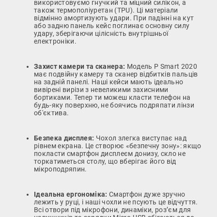
використовуємо гнучкий та міцний силікон, а
також термополіуретан (TPU). Ці матеріали
відмінно амортизують удари. При падінні на кут
або задню панель кейс поглинає основну силу
удару, зберігаючи цілісність внутрішньої
електроніки.
Захист камери та сканера:
Модель P Smart 2020
має подвійну камеру та сканер відбитків пальців
на задній панелі. Наші кейси мають ідеально
вивірені вирізи з невеликими захисними
бортиками. Тепер ти можеш класти телефон на
будь-яку поверхню, не боячись подряпати лінзи
об'єктива.
Безпека дисплея:
Чохол злегка виступає над
рівнем екрана. Це створює «безпечну зону»: якщо
покласти смартфон дисплеєм донизу, скло не
торкатиметься столу, що вберігає його від
мікроподряпин.
Ідеальна ергономіка:
Смартфон дуже зручно
лежить у руці, і наші чохли не псують це відчуття.
Всі отвори під мікрофони, динаміки, роз’єм для