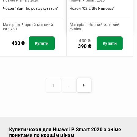
Huawei P Smart 2020
Huawei P Smart 2020
Чохол "Ван Піс розшукується"
Чохол "02 Little Princess"
Матеріал:
Чорний матовий
Матеріал:
Чорний матовий
силікон
силікон
430
₴
430
₴
Купити
Купити
390
₴
1
…
Купити чохол
для Huawei P Smart 2020 з аніме
принтами по кращім цінам