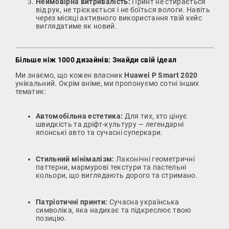
Неймовірна витривалість:
Принт не стирається
від рук, не тріскається і не боїться вологи. Навіть
через місяці активного використання твій кейс
виглядатиме як новий.
Більше ніж 1000 дизайнів: Знайди свій ідеал
Ми знаємо, що кожен власник
Huawei P Smart 2020
унікальний. Окрім аніме, ми пропонуємо сотні інших
тематик:
Автомобільна естетика:
Для тих, хто цінує
швидкість та дріфт-культуру — легендарні
японські авто та сучасні суперкари.
Стильний мінімалізм:
Лаконічні геометричні
паттерни, мармурові текстури та пастельні
кольори, що виглядають дорого та стримано.
Патріотичні принти:
Сучасна українська
символіка, яка надихає та підкреслює твою
позицію.