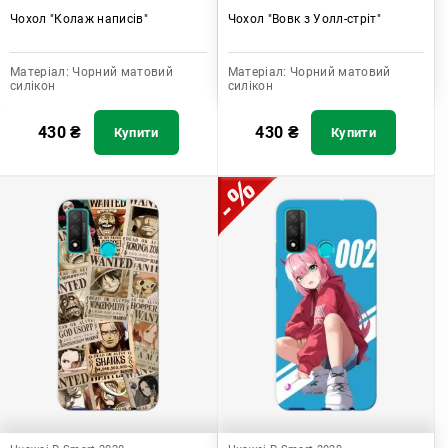
Чохол "Колаж написів"
Чохол "Вовк з Уолл-стріт"
Матеріал:
Чорний матовий
Матеріал:
Чорний матовий
силікон
силікон
430
₴
430
₴
Купити
Купити