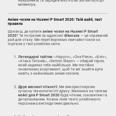
навушників та зарядки Micro-USB збігаються до
міліметра.
Аніме-чохли на Huawei P Smart 2020: Твій вайб, твої
правила
Шукаєш, де купити
аніме чохол на Huawei P Smart
2020
? Ти потрапив за адресою!
dikocase
— це справжній
рай для отаку. Ми перетворюємо звичайні чохли на
портали у твої улюблені світи.
Легендарні тайтли:
«Наруто», «One Piece», «Бліч»,
«Атака Титанів», «Demon Slayer» — обирай героя,
який надихає тебе найбільше. Ми постійно
оновлюємо асортимент, щоб ти міг знайти арти
навіть з найновіших аніме-сезонів.
Друк високої чіткості:
Ми використовуємо
сучасну технологію UV-друку. Малюнок на твоєму
кейсі для P Smart 2020
буде чітким, соковитим та
деталізованим. Кожна лінія твого улюбленого
персонажа виглядатиме ідеально.