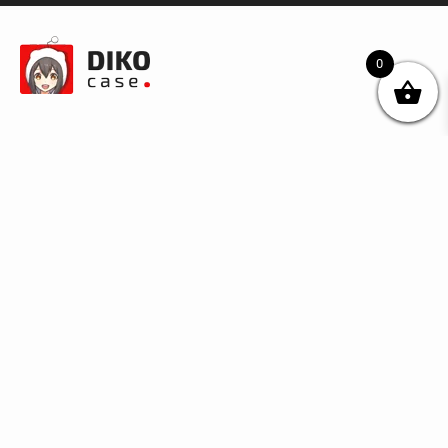
0
© DIKOcase 2026
ФОП Карпенко Альона Андріївна
Розділи
Про компанію
Доставка та оплата
Обмін та повернення
Блог
Купити чохли з чорного силікону