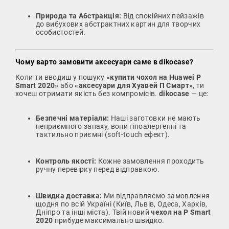
Природа та Абстракція:
Від спокійних пейзажів
до вибухових абстрактних картин для творчих
особистостей.
Чому варто замовити аксесуари саме в dikocase?
Коли ти вводиш у пошуку
«купити чохол на Huawei P
Smart 2020»
або
«аксесуари для Хуавей П Смарт»
, ти
хочеш отримати якість без компромісів.
dikocase
— це:
Безпечні матеріали:
Наші заготовки не мають
неприємного запаху, вони гіпоалергенні та
тактильно приємні (soft-touch ефект).
Контроль якості:
Кожне замовлення проходить
ручну перевірку перед відправкою.
Швидка доставка:
Ми відправляємо замовлення
щодня по всій Україні (Київ, Львів, Одеса, Харків,
Дніпро та інші міста). Твій новий
чехол на P Smart
2020
прибуде максимально швидко.