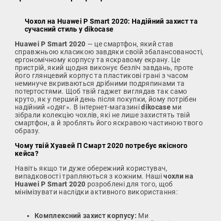
Чохол на Huawei P Smart 2020: Надійний захист та
сучасний стиль у dikocase
Huawei P Smart 2020
— це смартфон, який став
справжньою класикою завдяки своїй збалансованості,
ергономічному корпусу та яскравому екрану. Це
пристрій, який щодня виконує безліч завдань, проте
його глянцевий корпус та пластикові грані з часом
неминуче вкриваються дрібними подряпинами та
потертостями. Щоб твій гаджет виглядав так само
круто, як у перший день після покупки, йому потрібен
надійний «одяг». В інтернет-магазині
dikocase
ми
зібрали колекцію чохлів, які не лише захистять твій
смартфон, а й зроблять його яскравою частиною твого
образу.
Чому твій Хуавей П Смарт 2020 потребує якісного
кейса?
Навіть якщо ти дуже обережний користувач,
випадковості трапляються з кожним. Наші
чохли на
Huawei P Smart 2020
розроблені для того, щоб
мінімізувати наслідки активного використання:
Комплексний захист корпусу:
Ми