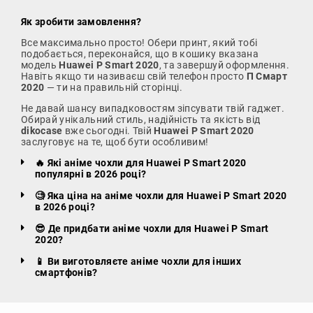
Як зробити замовлення?
Все максимально просто! Обери принт, який тобі
подобається, переконайся, що в кошику вказана
модель
Huawei P Smart 2020
, та завершуй оформлення.
Навіть якщо ти називаєш свій телефон просто
П Смарт
2020
— ти на правильній сторінці.
Не давай шансу випадковостям зіпсувати твій гаджет.
Обирай унікальний стиль, надійність та якість від
dikocase
вже сьогодні. Твій
Huawei P Smart 2020
заслуговує на те, щоб бути особливим!
🔥 Які аніме чохли для Huawei P Smart 2020
популярні в 2026 році?
🧐 Яка ціна на аніме чохли для Huawei P Smart 2020
в 2026 році?
😎 Де придбати аніме чохли для Huawei P Smart
2020?
📱 Ви виготовляєте аніме чохли для інших
смартфонів?