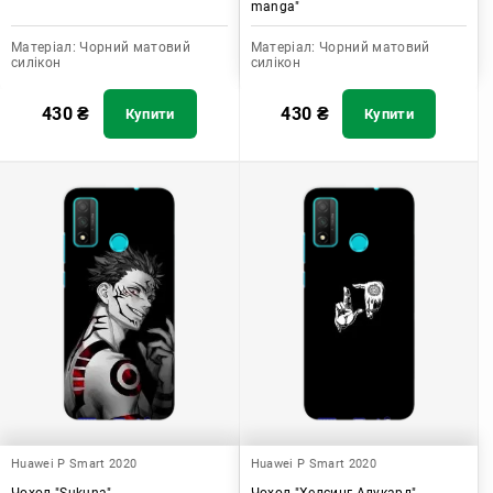
manga"
Матеріал:
Чорний матовий
Матеріал:
Чорний матовий
силікон
силікон
430
₴
430
₴
Купити
Купити
Huawei P Smart 2020
Huawei P Smart 2020
Чохол "Sukuna"
Чохол "Хелсинг Алукард"