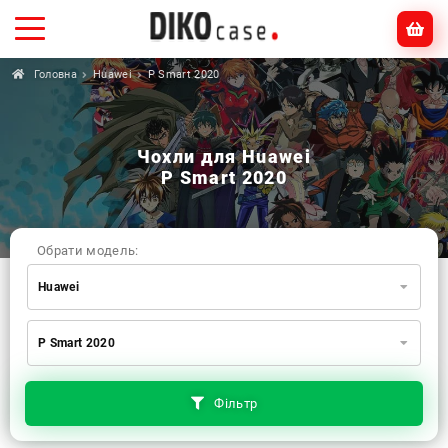
Головна
Huawei
P Smart 2020
Чохли для Huawei
P Smart 2020
Обрати модель:
Huawei
Xiaomi
Samsung
Apple
P Smart 2020
Huawei
Oppo
Realme
TECNO
ZTE
OnePlus
Google
Doogee
Фільтр
Infinix
Sony
Motorola