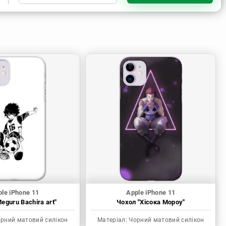
Чорний матовий силікон
Прозорий силікон
Прозорий матовий силікон
Пластик з силіконовими
бортами
le iPhone 11
Apple iPhone 11
eguru Bachira art"
Чохол "Хісока Мороу"
рний матовий силікон
Матеріал:
Чорний матовий силікон