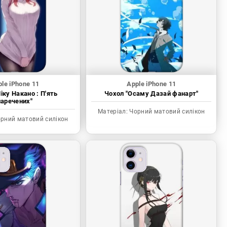
le iPhone 11
Apple iPhone 11
іку Накано : П'ять
Чохол "Осаму Дазай фанарт"
наречених"
Матеріал:
Чорний матовий силікон
рний матовий силікон