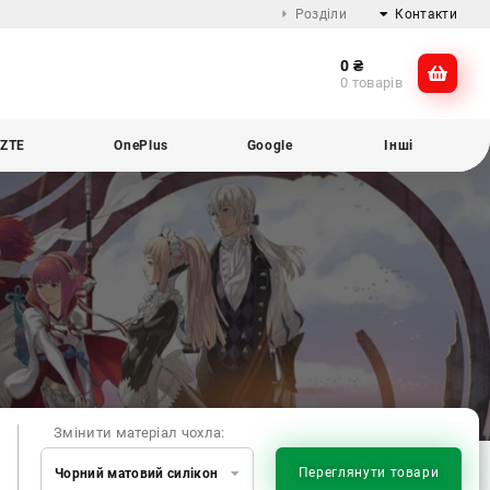
Розділи
Контакти
0
₴
Про компанію
@dikocase
0 товарів
Доставка та оплата
@dikocase
Обмін та повернення
ZTE
OnePlus
Google
Інші
Блог
Змінити матеріал чохла:
Переглянути товари
Чорний матовий силікон