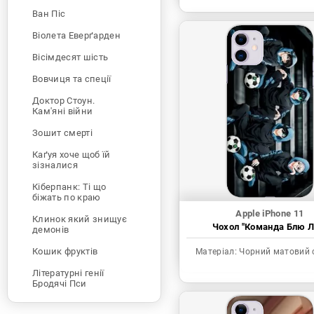
Ван Піс
Віолета Еверґарден
Вісімдесят шість
Вовчиця та спеції
Доктор Стоун.
Кам'яні війни
Зошит смерті
Каґуя хоче щоб їй
зізналися
Кіберпанк: Ті що
біжать по краю
Apple iPhone 11
Клинок який знищує
Чохол "Команда Блю Л
демонів
Кошик фруктів
Матеріал:
Чорний матовий 
Літературні генії
Бродячі Пси
Людина-бензопила