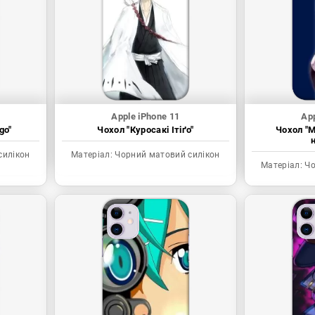
Apple iPhone 11
App
go"
Чохол "Куросакі Ітіґо"
Чохол "М
силікон
Матеріал:
Чорний матовий силікон
Матеріал:
Чо