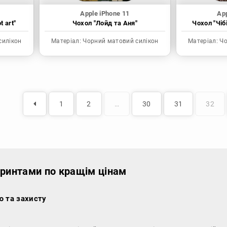
Apple iPhone 11
App
t art"
Чохол "Лойд та Аня"
Чохол "Чіб
силікон
Матеріал:
Чорний матовий силікон
Матеріал:
Чо
1
2
…
30
31
32
 принтами по кращім цінам
ю та захисту