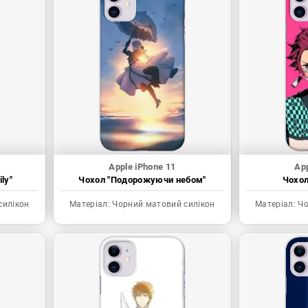
Apple iPhone 11
App
ly"
Чохол "Подорожуючи небом"
Чохол 
силікон
Матеріал:
Чорний матовий силікон
Матеріал:
Чо