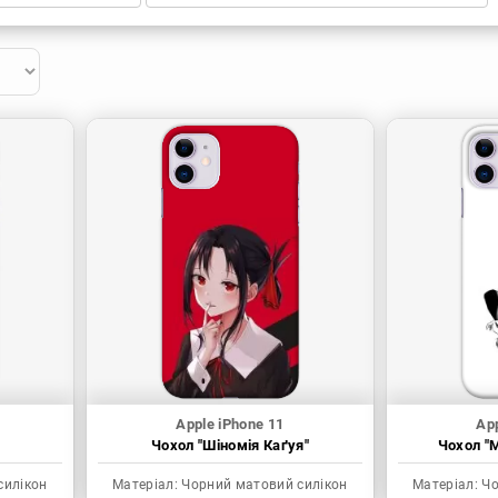
Apple iPhone 11
App
Чохол "Шіномія Каґуя"
Чохол "M
силікон
Матеріал:
Чорний матовий силікон
Матеріал:
Чо