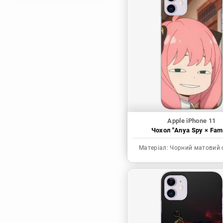
Магічна битва
Мисливець х
Мисливець
Моя академія героїв
Наруто
Неймовірні пригоди
ДжоДжо
П'ять наречених
Патріот Моріарті
Apple iPhone 11
Чохол "Anya Spy × Fami
Повелитель
Реінкарнація
Матеріал:
Чорний матовий 
безробітного: Історія
про пригоди в
іншому світі
Родина Шпигунів
Сага про Вінланд
Сворд Арт Онлайн