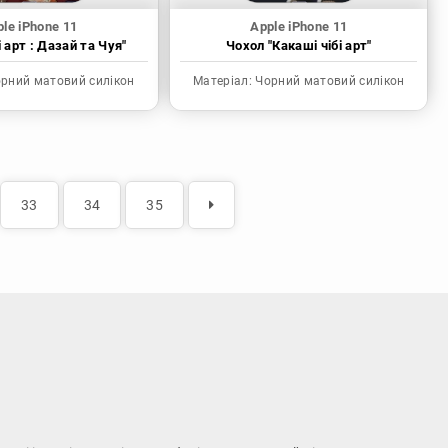
le iPhone 11
Apple iPhone 11
і арт : Дазай та Чуя"
Чохол "Какаші чібі арт"
рний матовий силікон
Матеріал:
Чорний матовий силікон
33
34
35