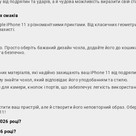
у від подряпин та ударів, а й чудова можливість виразити свій ст
іх смаків
ple iPhone 11 з різноманітними принтами. Від класичних геометр
захисті.
но. Просто оберіть бажаний дизайн чохла, додайте його до кошика
та безпечно.
их матеріалів, які надійно захищають ваш iPhone 11 від подряпин
у знайти чохол, який відповідає його уподобанням та стилю.
для камери, кнопок і портів, що забезпечує легкість використан
истити ваш пристрій, але й створити його неповторний образ. Об
11!
2026 році?
6 році?