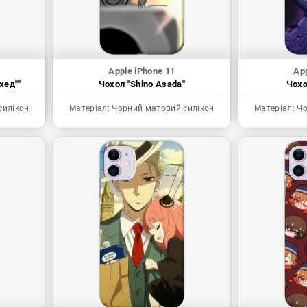
Apple iPhone 11
App
хед""
Чохол "Shino Asada"
Чохо
силікон
Матеріал:
Чорний матовий силікон
Матеріал:
Чо