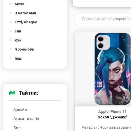
Меха
Xiaomi
Samsung
Apple
Huawei
З написами
Oppo
Realme
TECNO
ZTE
Етті/Ahegao
OnePlus
Google
Doogee
Тян
Infinix
Sony
Motorola
Кун
Чорно-білі
Інші
Тайтли:
Аркейн
Apple iPhone 11
Чохол "Джинкс"
Атака титанів
Бліч
Матеріал:
Чорний матовий 