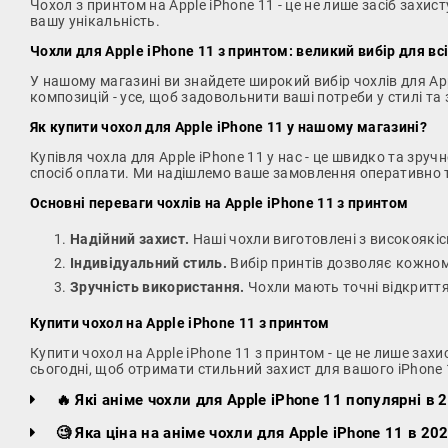
Чохол з принтом на Apple iPhone 11 - це не лише засіб захист
вашу унікальність.
Чохли для Apple iPhone 11 з принтом: великий вибір для вс
У нашому магазині ви знайдете широкий вибір чохлів для Ap
композицій - усе, щоб задовольнити ваші потреби у стилі та 
Як купити чохол для Apple iPhone 11 у нашому магазині?
Купівля чохла для Apple iPhone 11 у нас - це швидко та зруч
спосіб оплати. Ми надішлемо ваше замовлення оперативно 
Основні переваги чохлів на Apple iPhone 11 з принтом
Надійний захист.
Наші чохли виготовлені з високоякісн
Індивідуальний стиль.
Вибір принтів дозволяє кожном
Зручність використання.
Чохли мають точні відкриття 
Купити чохол на Apple iPhone 11 з принтом
Купити чохол на Apple iPhone 11 з принтом - це не лише зах
сьогодні, щоб отримати стильний захист для вашого iPhone 
🔥 Які аніме чохли для Apple iPhone 11 популярні в 
🧐 Яка ціна на аніме чохли для Apple iPhone 11 в 202