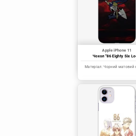
Синя в’язниця
Скейт: Безкінечність
Токійські месники
Ця фарфорова
лялечка закохалася
Apple iPhone 11
Чохол "86 Eighty Six Lo
Матеріал:
Чорний матовий 