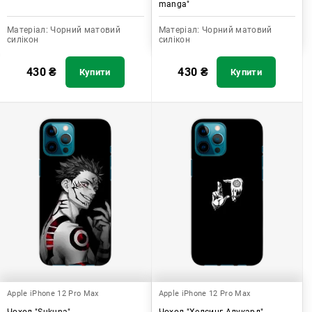
manga"
Матеріал:
Чорний матовий
Матеріал:
Чорний матовий
силікон
силікон
430
₴
430
₴
Купити
Купити
Apple iPhone 12 Pro Max
Apple iPhone 12 Pro Max
Чохол "Sukuna"
Чохол "Хелсинг Алукард"