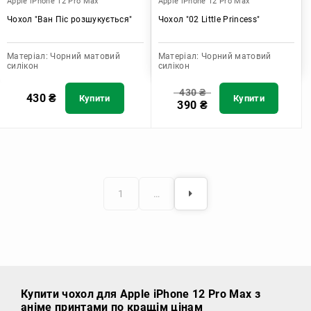
Apple iPhone 12 Pro Max
Apple iPhone 12 Pro Max
Чохол "Ван Піс розшукується"
Чохол "02 Little Princess"
Матеріал:
Чорний матовий
Матеріал:
Чорний матовий
силікон
силікон
430
₴
430
₴
Купити
Купити
390
₴
1
…
Купити чохол
для Apple iPhone 12 Pro Max з
аніме принтами по кращім цінам