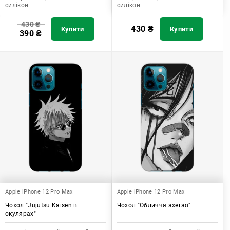
силікон
силікон
430
₴
430
₴
Купити
Купити
390
₴
Apple iPhone 12 Pro Max
Apple iPhone 12 Pro Max
Чохол "Jujutsu Kaisen в
Чохол "Обличчя ахегао"
окулярах"