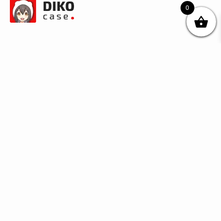
0
© DIKOcase 2026
ФОП Карпенко Альона Андріївна
Розділи
Про компанію
Доставка та оплата
Обмін та повернення
Блог
Купити чохли з чорного силікону
Купити чохли з термопластику