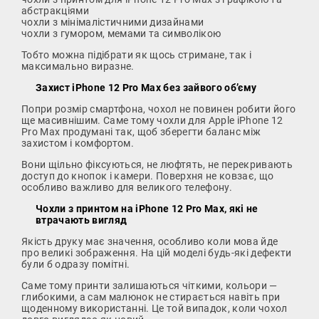
абстракціями
чохли з мінімалістичними дизайнами
чохли з гумором, мемами та символікою
Тобто можна підібрати як щось стримане, так і
максимально виразне.
Захист iPhone 12 Pro Max без зайвого об’єму
Попри розмір смартфона, чохол не повинен робити його
ще масивнішим. Саме тому чохли для Apple iPhone 12
Pro Max продумані так, щоб зберегти баланс між
захистом і комфортом.
Вони щільно фіксуються, не люфтять, не перекривають
доступ до кнопок і камери. Поверхня не ковзає, що
особливо важливо для великого телефону.
Чохли з принтом на iPhone 12 Pro Max, які не
втрачають вигляд
Якість друку має значення, особливо коли мова йде
про великі зображення. На цій моделі будь-які дефекти
були б одразу помітні.
Саме тому принти залишаються чіткими, кольори —
глибокими, а сам малюнок не стирається навіть при
щоденному використанні. Це той випадок, коли чохол