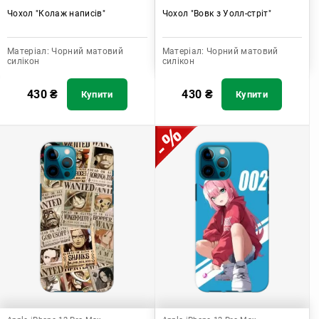
Чохол "Колаж написів"
Чохол "Вовк з Уолл-стріт"
Матеріал:
Чорний матовий
Матеріал:
Чорний матовий
силікон
силікон
430
₴
430
₴
Купити
Купити