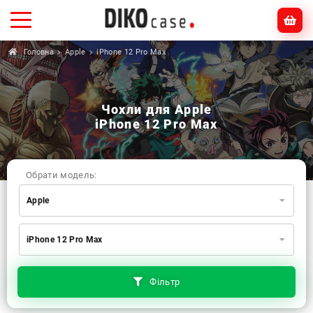
Головна
Apple
iPhone 12 Pro Max
Чохли для Apple
iPhone 12 Pro Max
Обрати модель:
Apple
Xiaomi
Samsung
Apple
iPhone 12 Pro Max
Huawei
Oppo
Realme
TECNO
ZTE
OnePlus
Google
Doogee
Фільтр
Infinix
Sony
Motorola