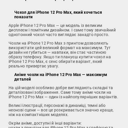
Чохол для iPhone 12 Pro Max, який хочеться
показати
Apple iPhone 12 Pro Max — це модель із великим
дисплеєм і помітним дизайном. І саме тому звичайний
однотонний чохол часто виглядає занадто просто.
Чохли на iPhone 12 Pro Max з принтом дозволяють
використати цей великий формат на максимум. Тут
дизайн не губиться — навпаки, він стає частиною
образу телефону. Якщо ти плануєш купити чохол на
iPhone 12 Pro Max, є сенс обирати варіант, який
реально привертає увагу.
Аніме чохли на iPhone 12 Pro Max — максимум
деталей
На цій моделі особливо добре виглядають складні та
деталізовані зображення. Саме тому аніме чохли на
iPhone 12 Pro Max — один із найпопулярніших варіантів.
Великі ілюстрації, персонажі в динаміці, темні або
неонові сцени — все це розкривається значно краще,
ніж на компактніших моделях.
Окрім аніме, доступні й інші варіанти:
чохли з принтом для iPhone 12 Pro Max з графікою та