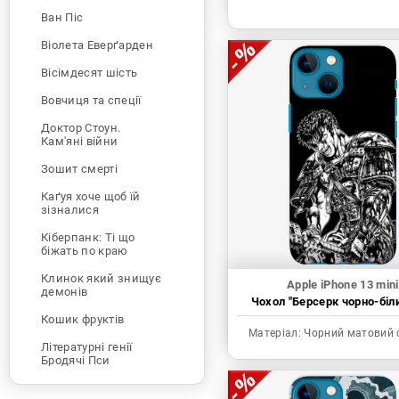
Ван Піс
Віолета Еверґарден
Вісімдесят шість
Вовчиця та спеції
Доктор Стоун.
Кам'яні війни
Зошит смерті
Каґуя хоче щоб їй
зізналися
Кіберпанк: Ті що
біжать по краю
Клинок який знищує
Apple iPhone 13 mini
демонів
Чохол "Берсерк чорно-біл
Кошик фруктів
Матеріал:
Чорний матовий 
Літературні генії
Бродячі Пси
Людина-бензопила