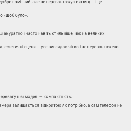
 добре помітний, але не перевантажує вигляд — і це
то «щоб було».
 акуратно і часто навіть стильніше, ніж на великих
, естетичні сцени — усе виглядає чітко і не перевантажено.
еревагу цієї моделі — компактність.
амера залишається відкритою як потрібно, а сам телефон не