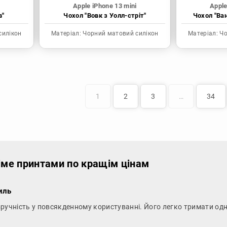
Apple iPhone 13 mini
Apple
в"
Чохол "Вовк з Уолл-стріт"
Чохол "Ва
силікон
Матеріал:
Чорний матовий силікон
Матеріал:
Чо
1
2
3
…
34
німе принтами по кращім цінам
иль
 і зручність у повсякденному користуванні. Його легко тримати од