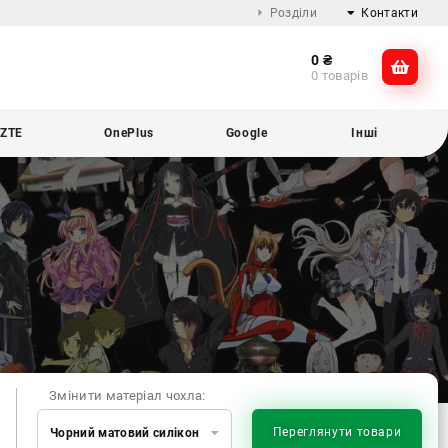
Розділи
Контакти
0
₴
Про компанію
@dikocase
0 товарів
Доставка та оплата
@dikocase
Обмін та повернення
ZTE
OnePlus
Google
Інші
Блог
Змінити матеріал чохла:
Переглянути товари
Чорний матовий силікон