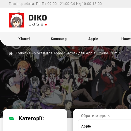
Графік роботи:
Пн-Пт 09:00 - 21:00 Сб-Нд 10:00-18:00
Xiaomi
Samsung
Apple
Huaw
Головна
Чохли для
Apple
Чохли для Apple
iPhone 13 mini
Обрати модель:
Категорії:
Apple