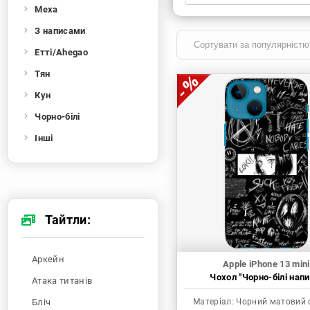
Меха
Xiaomi
Samsung
Apple
Huawei
З написами
Oppo
Realme
TECNO
ZTE
Етті/Ahegao
OnePlus
Google
Doogee
Тян
Infinix
Sony
Motorola
Кун
Чорно-білі
Інші
Тайтли:
Аркейн
Apple iPhone 13 mini
Чохол "Чорно-білі напи
Атака титанів
Бліч
Матеріал:
Чорний матовий 