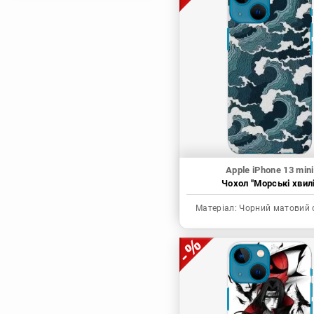
Магічна битва
Мисливець х
Мисливець
Моя академія героїв
Наруто
Неймовірні пригоди
ДжоДжо
П'ять наречених
Патріот Моріарті
Apple iPhone 13 mini
Чохол "Морські хвилі
Повелитель
Реінкарнація
Матеріал:
Чорний матовий 
безробітного: Історія
про пригоди в
іншому світі
Родина Шпигунів
Сага про Вінланд
Сворд Арт Онлайн