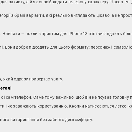
для захисту, а й як спосіб додати телефону характеру. Чохол тут
егорії зібрані варіанти, які реально виглядають цікаво, а не прос
 Навпаки — чохли з принтом для iPhone 13 mini виглядають більш
ni. Вони добре підходять для цього формату: персонажі, символіка
, який одразу привертає увагу.
еталі
як і сам телефон. Саме тому важливо, щоб він не псував головну п
ти і не заважають користуванню. Кнопки натискаються легко, к
енного використання без зайвого дискомфорту.