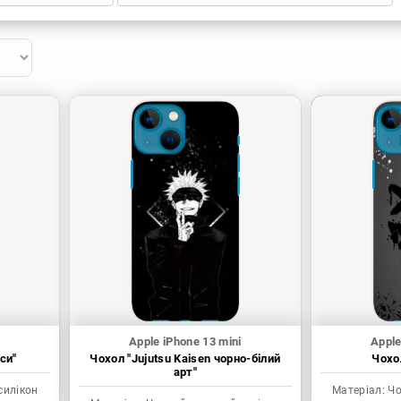
Apple iPhone 13 mini
Apple
си"
Чохол "Jujutsu Kaisen чорно-білий
Чохол
арт"
силікон
Матеріал:
Чо