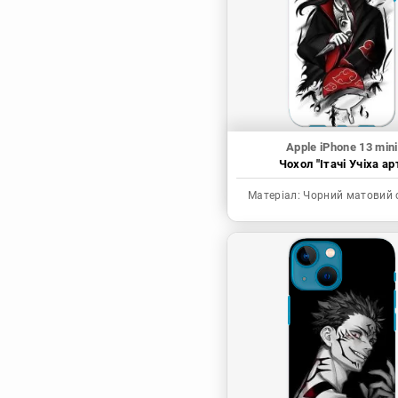
Синя в’язниця
Скейт: Безкінечність
Токійські месники
Ця фарфорова
лялечка закохалася
Apple iPhone 13 mini
Чохол "Ітачі Учіха ар
Матеріал:
Чорний матовий 