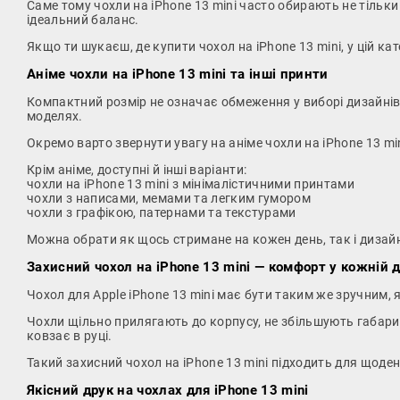
Саме тому чохли на iPhone 13 mini часто обирають не тільки 
ідеальний баланс.
Якщо ти шукаєш, де купити чохол на iPhone 13 mini, у цій кат
Аніме чохли на iPhone 13 mini та інші принти
Компактний розмір не означає обмеження у виборі дизайнів.
моделях.
Окремо варто звернути увагу на аніме чохли на iPhone 13 mi
Крім аніме, доступні й інші варіанти:
чохли на iPhone 13 mini з мінімалістичними принтами
чохли з написами, мемами та легким гумором
чохли з графікою, патернами та текстурами
Можна обрати як щось стримане на кожен день, так і дизайн
Захисний чохол на iPhone 13 mini — комфорт у кожній д
Чохол для Apple iPhone 13 mini має бути таким же зручним, 
Чохли щільно прилягають до корпусу, не збільшують габари
ковзає в руці.
Такий захисний чохол на iPhone 13 mini підходить для щод
Якісний друк на чохлах для iPhone 13 mini