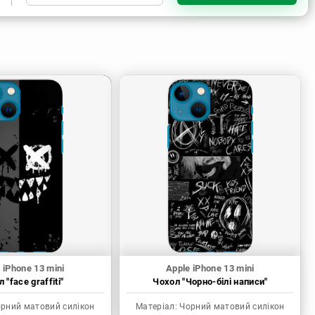
Чорний матовий силікон
Прозорий силікон
Прозорий матовий силікон
Пластик з силіконовими
бортами
 iPhone 13 mini
Apple iPhone 13 mini
 "face graffiti"
Чохол "Чорно-білі написи"
рний матовий силікон
Матеріал:
Чорний матовий силікон