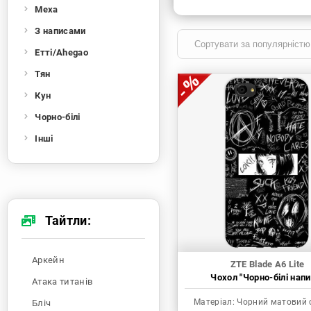
Меха
З написами
Етті/Ahegao
Тян
Кун
Чорно-білі
Інші
Тайтли:
Аркейн
ZTE Blade A6 Lite
Чохол "Чорно-білі напи
Атака титанів
Матеріал:
Чорний матовий 
Бліч