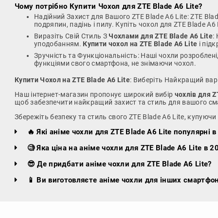
Чому потрібно
Купити Чохол для ZTE Blade A6 Lite
?
Надійний Захист для Вашого ZTE Blade A6 Lite: ZTE Bl
подряпин, падінь і пилу. Купіть чохол для ZTE Blade A
Виразіть Свій Стиль З
Чохлами для ZTE Blade A6 Lite
:
уподобанням.
Купити чохол на ZTE Blade A6 Lite
і підк
Зручність та Функціональність: Наші чохли розроблені,
функціями свого смартфона, не знімаючи чохол.
Купити Чохол на ZTE Blade A6 Lite
: Виберіть Найкращий варі
Наш інтернет-магазин пропонує широкий вибір
чохлів для Z
щоб забезпечити найкращий захист та стиль для вашого см
Збережіть безпеку та стиль свого ZTE Blade A6 Lite, купуючи
🔥 Які аніме чохли для ZTE Blade A6 Lite популярні в
🧐 Яка ціна на аніме чохли для ZTE Blade A6 Lite в 2
😎 Де придбати аніме чохли для ZTE Blade A6 Lite?
📱 Ви виготовляєте аніме чохли для інших смартфон