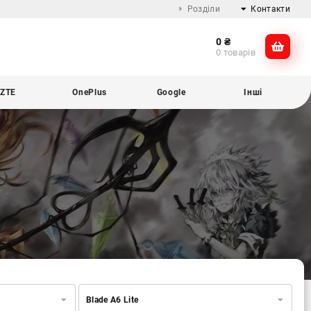
Розділи
Контакти
0
₴
Про компанію
@dikocase
0 товарів
Доставка та оплата
@dikocase
Обмін та повернення
ZTE
OnePlus
Google
Інші
Блог
Blade A6 Lite