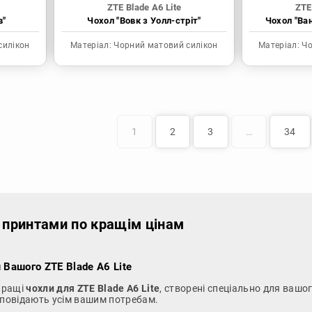
ZTE Blade A6 Lite
ZTE
в"
Чохол "Вовк з Уолл-стріт"
Чохол "Ва
силікон
Матеріал:
Чорний матовий силікон
Матеріал:
Чо
1
2
3
…
34
е принтами по кращім цінам
 Вашого ZTE Blade A6 Lite
йкращі
чохли для ZTE Blade A6 Lite
, створені спеціально для вашого
ідповідають усім вашим потребам.