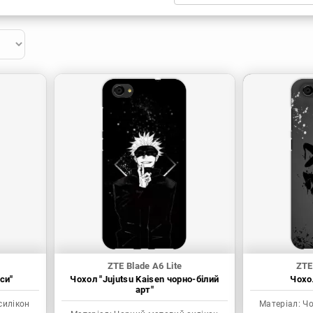
Xiaomi
Samsung
Apple
Huawei
Oppo
Realme
TECNO
ZTE
OnePlus
Google
Doogee
Infinix
Sony
Motorola
ZTE Blade A6 Lite
ZTE
си"
Чохол "Jujutsu Kaisen чорно-білий
Чохол
арт"
силікон
Матеріал:
Чо