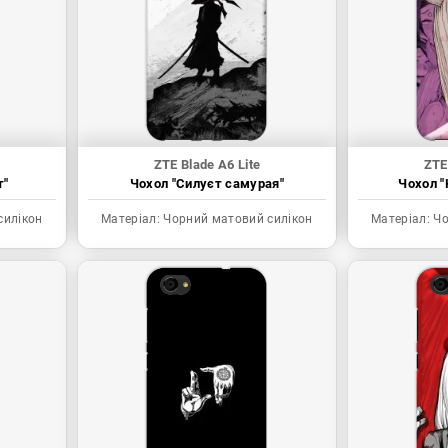
ZTE Blade A6 Lite
ZTE
т"
Чохол "Силуєт самурая"
Чохол "
силікон
Матеріал:
Чорний матовий силікон
Матеріал:
Чо