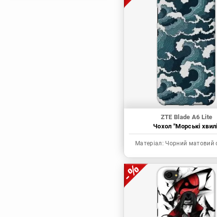
Магічна битва
Мисливець х
Мисливець
Моя академія героїв
Наруто
Неймовірні пригоди
ДжоДжо
П'ять наречених
Патріот Моріарті
ZTE Blade A6 Lite
Чохол "Морські хвилі
Повелитель
Реінкарнація
Матеріал:
Чорний матовий 
безробітного: Історія
про пригоди в
іншому світі
Родина Шпигунів
Сага про Вінланд
Сворд Арт Онлайн