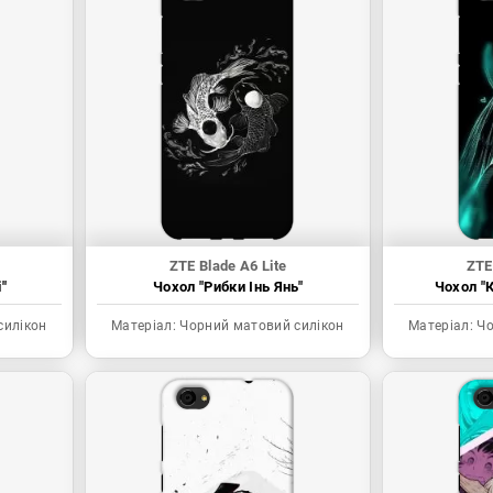
ZTE Blade A6 Lite
ZTE
"
Чохол "Рибки Інь Янь"
Чохол "К
силікон
Матеріал:
Чорний матовий силікон
Матеріал:
Чо