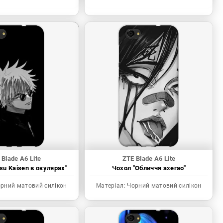
 Blade A6 Lite
ZTE Blade A6 Lite
tsu Kaisen в окулярах"
Чохол "Обличчя ахегао"
рний матовий силікон
Матеріал:
Чорний матовий силікон