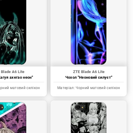
 Blade A6 Lite
ZTE Blade A6 Lite
агуя ахегао неон"
Чохол "Неоновий силуєт"
рний матовий силікон
Матеріал:
Чорний матовий силікон