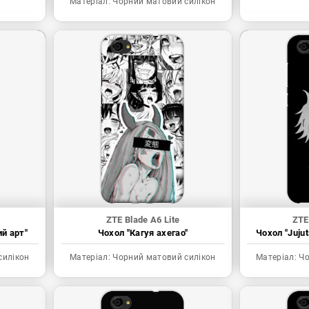
Матеріал:
Чорний матовий силікон
ZTE Blade A6 Lite
ZTE
ий арт"
Чохол "Кагуя ахегао"
Чохол "Juju
силікон
Матеріал:
Чорний матовий силікон
Матеріал:
Чо