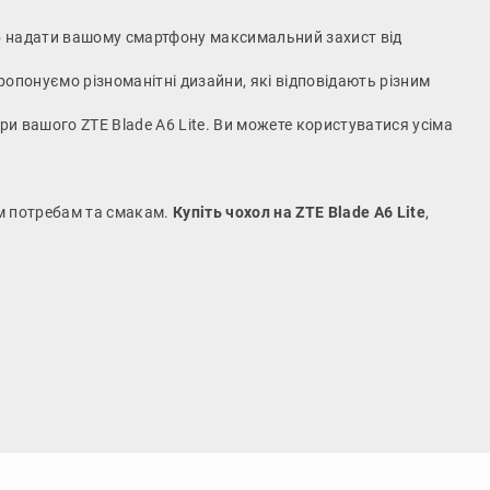
 щоб надати вашому смартфону максимальний захист від
ропонуємо різноманітні дизайни, які відповідають різним
ери вашого ZTE Blade A6 Lite. Ви можете користуватися усіма
им потребам та смакам.
Купіть чохол на ZTE Blade A6 Lite
,