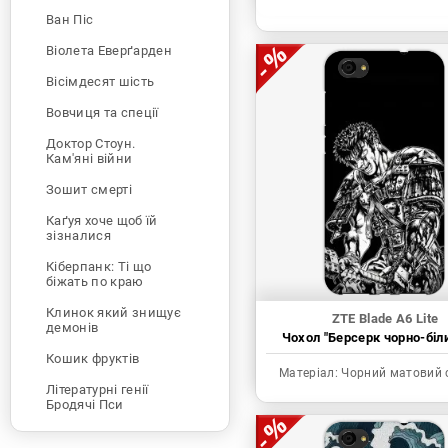
Ван Піс
Віолета Еверґарден
Вісімдесят шість
Вовчиця та спеції
Доктор Стоун.
Кам'яні війни
Зошит смерті
Каґуя хоче щоб їй
зізналися
Кіберпанк: Ті що
біжать по краю
Клинок який знищує
ZTE Blade A6 Lite
демонів
Чохол "Берсерк чорно-біл
Кошик фруктів
Матеріал:
Чорний матовий 
Літературні генії
Бродячі Пси
Людина-бензопила