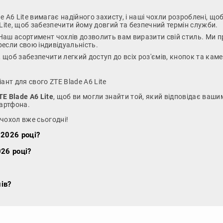
ade A6 Lite вимагає надійного захисту, і наші чохли розроблені,
6 Lite, щоб забезпечити йому довгий та безпечний термін служби.
 Наш асортимент чохлів дозволить вам виразити свій стиль. Ми п
ресли свою індивідуальність.
 щоб забезпечити легкий доступ до всіх роз'ємів, кнопок та кам
ант для свого ZTE Blade A6 Lite
TE Blade A6 Lite
, щоб ви могли знайти той, який відповідає ваш
артфона.
 чохол вже сьогодні!
 2026 році?
026 році?
ів?