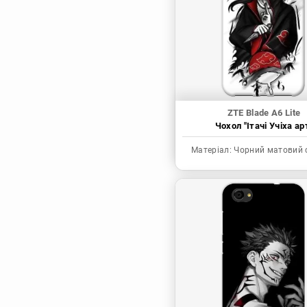
Синя в’язниця
Скейт: Безкінечність
Токійські месники
Ця фарфорова
лялечка закохалася
ZTE Blade A6 Lite
Чохол "Ітачі Учіха ар
Матеріал:
Чорний матовий 