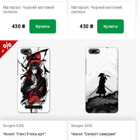
Матеріал:
Чорний матовий
Матеріал:
Чорний матовий
силікон
силікон
430
₴
430
₴
Купити
Купити
Doogee X20L
Doogee X20L
Чохол "Ітачі Учіха арт"
Чохол "Силуєт самурая"