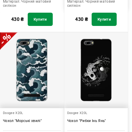
Матеріал:
Чорний матовий
Матеріал:
Чорний матовий
силікон
силікон
430
₴
430
₴
Купити
Купити
Doogee X20L
Doogee X20L
Чохол "Морські хвилі"
Чохол "Рибки Інь Янь"