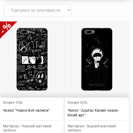
Doogee X20L
Doogee X20L
Чохол "Чорно-білі написи"
Чохол "Jujutsu Kaisen чорно-
білий арт"
Матеріал:
Чорний матовий
Матеріал:
Чорний матовий
силікон
силікон