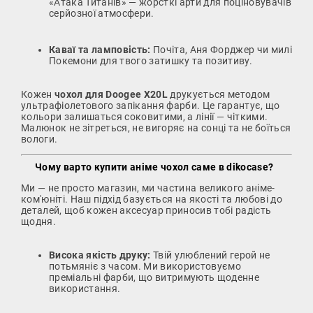
«Атака Титанів» — жорсткі арти для поціновувачів
серйозної атмосфери.
Каваї та ламповість:
Почіта, Аня Форджер чи милі
Покемони для твого затишку та позитиву.
Кожен
чохол для Doogee X20L
друкується методом
ультрафіолетового запікання фарби. Це гарантує, що
кольори залишаться соковитими, а лінії — чіткими.
Малюнок не зітреться, не вигоряє на сонці та не боїться
вологи.
Чому варто купити аніме чохол саме в dikocase?
Ми — не просто магазин, ми частина великого аніме-
ком'юніті. Наш підхід базується на якості та любові до
деталей, щоб кожен аксесуар приносив тобі радість
щодня.
Висока якість друку:
Твій улюблений герой не
потьмяніє з часом. Ми використовуємо
преміальні фарби, що витримують щоденне
використання.