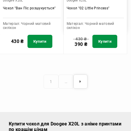
Doogee X20L
Doogee X20L
Чохол "Ван Піс розшукується"
Чохол "02 Little Princess"
Матеріал:
Чорний матовий
Матеріал:
Чорний матовий
силікон
силікон
430
₴
430
₴
Купити
Купити
390
₴
1
…
Купити чохол
для Doogee X20L з аніме принтами
по кращім цінам