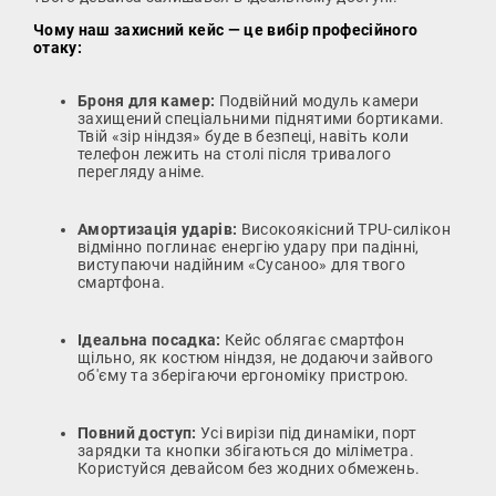
Чому наш захисний кейс — це вибір професійного
отаку:
Броня для камер:
Подвійний модуль камери
захищений спеціальними піднятими бортиками.
Твій «зір ніндзя» буде в безпеці, навіть коли
телефон лежить на столі після тривалого
перегляду аніме.
Амортизація ударів:
Високоякісний TPU-силікон
відмінно поглинає енергію удару при падінні,
виступаючи надійним «Сусаноо» для твого
смартфона.
Ідеальна посадка:
Кейс облягає смартфон
щільно, як костюм ніндзя, не додаючи зайвого
об'єму та зберігаючи ергономіку пристрою.
Повний доступ:
Усі вирізи під динаміки, порт
зарядки та кнопки збігаються до міліметра.
Користуйся девайсом без жодних обмежень.