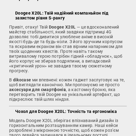
Doogee X20L: Твій надійний компаньйон під
захистом рівня S-рангу
Привіт, отаку! Твій
Doogee X20L
— це вдосконалений
майстер стабільності, який завдяки підтримці 4G
дозволяє тобі дивитися улюблене аніме в високій
якості будь-де та будь-коли. З його зручним корпусом
та яскравим екраном він став вірним напарником для
твоїх щоденних квестів. Проте навіть такому
витривалому герою потрібен гідний «обладунок», щоб
його корпус не збирав подряпини, а випадковий
«критичний урон» не завадив твоєму сюжетному
прогресу.
В
dikocase
ми впевнені: кожен гаджет заслуговує на те,
щоб виглядати канонічно. Ми пропонуємо не просто
аксесуари для смартфонів
, а кастомну броню, яка
перетворить твій Doogee на унікальний артефакт, що
підкреслює твій шлях ніндзя.
Чохол для Doogee X20L: Точність та ергономіка
Модель Doogee X20L зберігає впізнаваний дизайн із
горизонтальним розташуванням камер. Наші кейси
розроблені з мікронною точністю, щоб кожен роз'єм
твого девайса залишався в ідеальному доступі.