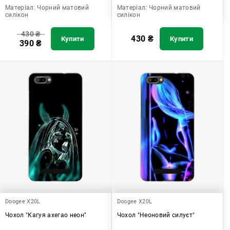
Матеріал:
Чорний матовий
Матеріал:
Чорний матовий
силікон
силікон
430
₴
430
₴
Купити
Купити
390
₴
Doogee X20L
Doogee X20L
Чохол "Кагуя ахегао неон"
Чохол "Неоновий силуєт"