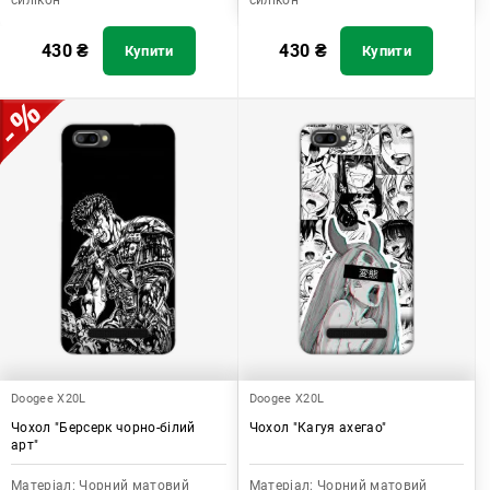
силікон
силікон
430
₴
430
₴
Купити
Купити
Doogee X20L
Doogee X20L
Чохол "Берсерк чорно-білий
Чохол "Кагуя ахегао"
арт"
Матеріал:
Чорний матовий
Матеріал:
Чорний матовий