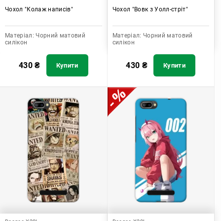
Чохол "Колаж написів"
Чохол "Вовк з Уолл-стріт"
Матеріал:
Чорний матовий
Матеріал:
Чорний матовий
силікон
силікон
430
₴
430
₴
Купити
Купити