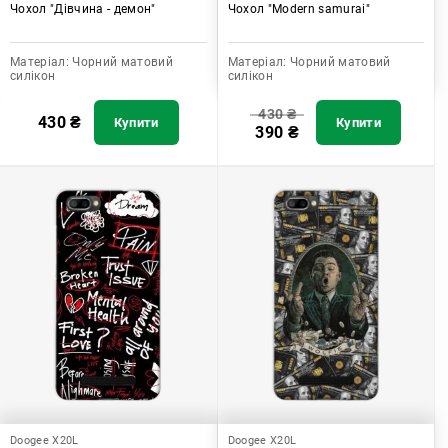
Чохол "Дівчина - демон"
Чохол "Modern samurai"
Матеріал:
Чорний матовий
Матеріал:
Чорний матовий
силікон
силікон
430
₴
430
₴
Купити
Купити
390
₴
Doogee X20L
Doogee X20L