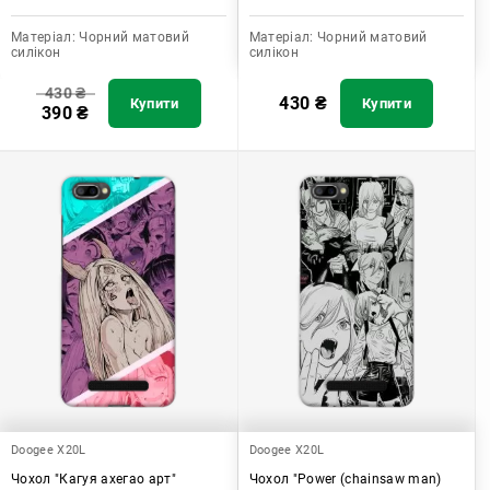
Матеріал:
Чорний матовий
Матеріал:
Чорний матовий
силікон
силікон
430
₴
430
₴
Купити
Купити
390
₴
Doogee X20L
Doogee X20L
Чохол "Кагуя ахегао арт"
Чохол "Power (chainsaw man)