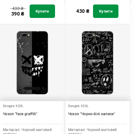
430
₴
430
₴
Купити
Купити
390
₴
Doogee X20L
Doogee X20L
Чохол "face graffiti"
Чохол "Чорно-білі написи"
Матеріал:
Чорний матовий
Матеріал:
Чорний матовий