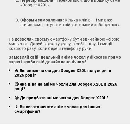
Перевір модель:
Переконайся, що в кошику саме
«Doogee X20L».
Оформи замовлення:
Кілька кліків — і ми вже
починаємо готувати твій кастомний «обладунок».
Не дозволяй своєму смартфону бути звичайною «сірою
мишкою». Даруй гаджету душу, а собі — круті емоції
кожного разу, коли береш телефон у руки!
Замовляй свій ідеальний аніме чохол у dikocase прямо
зараз і зроби свій девайс канонічним!
🔥 Які аніме чохли для Doogee X20L популярні в
2026 році?
🧐 Яка ціна на аніме чохли для Doogee X20L в 2026
році?
😎 Де придбати аніме чохли для Doogee X20L?
📱 Ви виготовляєте аніме чохли для інших
смартфонів?