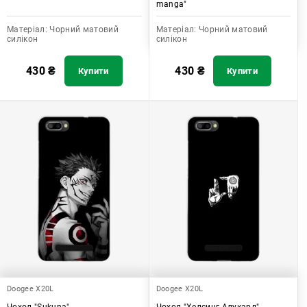
manga"
Матеріал:
Чорний матовий
Матеріал:
Чорний матовий
силікон
силікон
430
₴
430
₴
Купити
Купити
Doogee X20L
Doogee X20L
Чохол "Sukuna"
Чохол "Хелсинг Алукард"