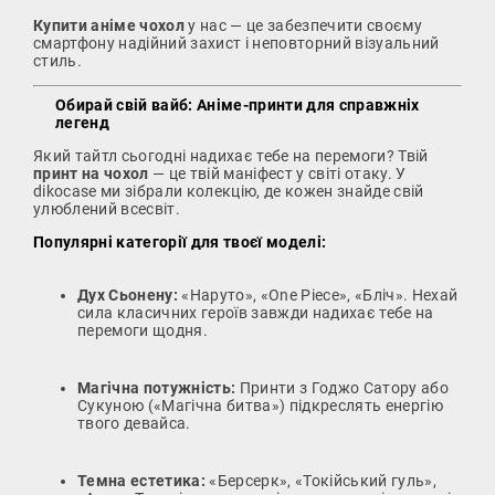
Купити аніме чохол
у нас — це забезпечити своєму
смартфону надійний захист і неповторний візуальний
стиль.
Обирай свій вайб: Аніме-принти для справжніх
легенд
Який тайтл сьогодні надихає тебе на перемоги? Твій
принт на чохол
— це твій маніфест у світі отаку. У
dikocase ми зібрали колекцію, де кожен знайде свій
улюблений всесвіт.
Популярні категорії для твоєї моделі:
Дух Сьонену:
«Наруто», «One Piece», «Бліч». Нехай
сила класичних героїв завжди надихає тебе на
перемоги щодня.
Магічна потужність:
Принти з Годжо Сатору або
Сукуною («Магічна битва») підкреслять енергію
твого девайса.
Темна естетика:
«Берсерк», «Токійський гуль»,