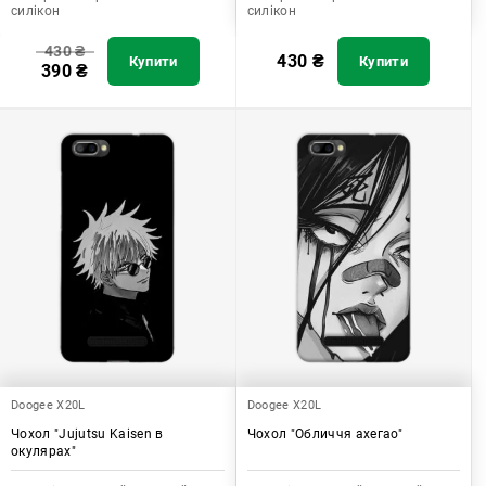
силікон
силікон
430
₴
430
₴
Купити
Купити
390
₴
Doogee X20L
Doogee X20L
Чохол "Jujutsu Kaisen в
Чохол "Обличчя ахегао"
окулярах"