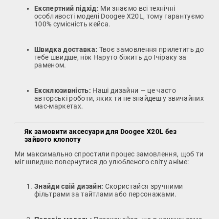
Експертний підхід:
Ми знаємо всі технічні
особливості моделі Doogee X20L, тому гарантуємо
100% сумісність кейса.
Швидка доставка:
Твоє замовлення прилетить до
тебе швидше, ніж Наруто біжить до Ічіраку за
раменом.
Ексклюзивність:
Наші дизайни — це часто
авторські роботи, яких ти не знайдеш у звичайних
мас-маркетах.
Як замовити аксесуари для Doogee X20L без
зайвого клопоту
Ми максимально спростили процес замовлення, щоб ти
міг швидше повернутися до улюбленого світу аніме:
Знайди свій дизайн:
Скористайся зручними
фільтрами за тайтлами або персонажами.