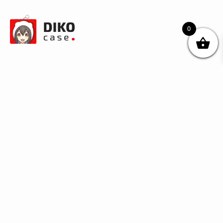
0
© DIKOcase 2026
ФОП Карпенко Альона Андріївна
Розділи
Про компанію
Доставка та оплата
Обмін та повернення
Блог
Купити чохли з чорного силікону