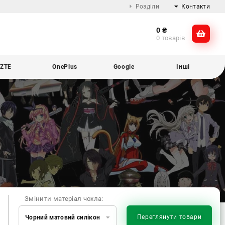
Розділи
Контакти
0
₴
Про компанію
@dikocase
0 товарів
Доставка та оплата
@dikocase
Обмін та повернення
ZTE
OnePlus
Google
Інші
Блог
Змінити матеріал чохла:
Переглянути товари
Чорний матовий силікон