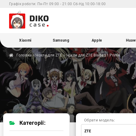
Графік роботи:
Пн-Пт 09:00 - 21:00 Сб-Нд 10:00-18:00
Xiaomi
Samsung
Apple
Huaw
Головна
Чохли для
ZTE
Чохли для ZTE
Blade 11 Prime
Обрати модель:
Категорії:
ZTE