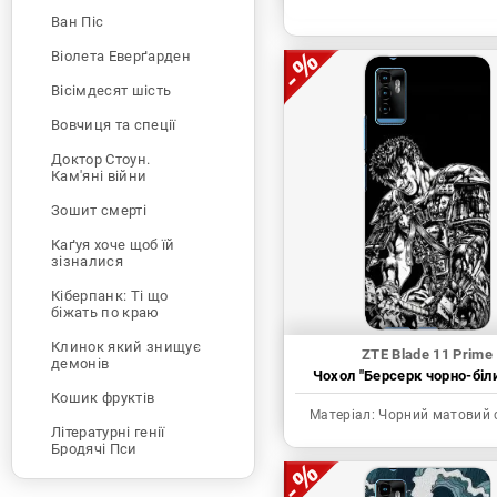
Ван Піс
Віолета Еверґарден
Вісімдесят шість
Вовчиця та спеції
Доктор Стоун.
Кам'яні війни
Зошит смерті
Каґуя хоче щоб їй
зізналися
Кіберпанк: Ті що
біжать по краю
Клинок який знищує
ZTE Blade 11 Prime
демонів
Чохол "Берсерк чорно-біл
Кошик фруктів
Матеріал:
Чорний матовий 
Літературні генії
Бродячі Пси
Людина-бензопила