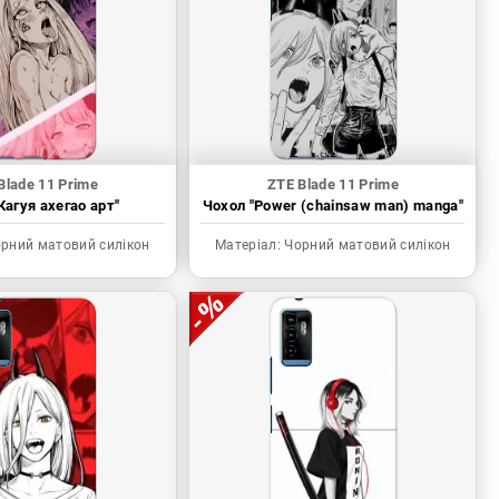
Blade 11 Prime
ZTE Blade 11 Prime
Кагуя ахегао арт"
Чохол "Power (chainsaw man) manga"
рний матовий силікон
Матеріал:
Чорний матовий силікон