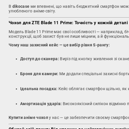
В
dikocase
ми впевнені, що навіть бюджетний смартфон може 
улюбленого аніме-світу.
Чохол для ZTE Blade 11 Prime: Точність у кожній деталі
Модель Blade 11 Prime має свої особливості — наприклад, бі
конструкції, щоб захист був не лише міцним, а й функціонал
Чому наш захисний кейс — це вибір рівня S-рангу:
Доступ до сканера:
Виріз під кнопку живлення зі скан
Броня для камери:
Ми додали спеціальні захисні борти
Ідеальна посадка:
Кейс облягає смартфон щільно, як 
Амортизація ударів:
Високоякісний силікон відмінно п
Купити аніме чохол
у нас — це забезпечити своєму смартфон