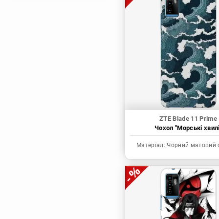
Магічна битва
Мисливець х
Мисливець
Моя академія героїв
Наруто
Неймовірні пригоди
ДжоДжо
П'ять наречених
Патріот Моріарті
ZTE Blade 11 Prime
Чохол "Морські хвилі
Повелитель
Реінкарнація
Матеріал:
Чорний матовий 
безробітного: Історія
про пригоди в
іншому світі
Родина Шпигунів
Сага про Вінланд
Сворд Арт Онлайн