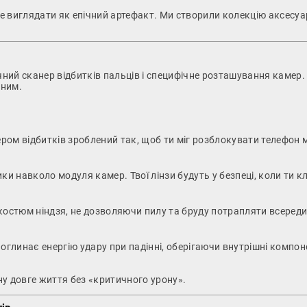
виглядати як епічний артефакт. Ми створили колекцію аксесуарів
чний сканер відбитків пальців і специфічне розташування камер.
ьним.
ером відбитків зроблений так, щоб ти міг розблокувати телефон
ки навколо модуля камер. Твої лінзи будуть у безпеці, коли ти к
костюм ніндзя, не дозволяючи пилу та бруду потрапляти всереди
оглинає енергію удару при падінні, оберігаючи внутрішні компо
у довге життя без «критичного урону».