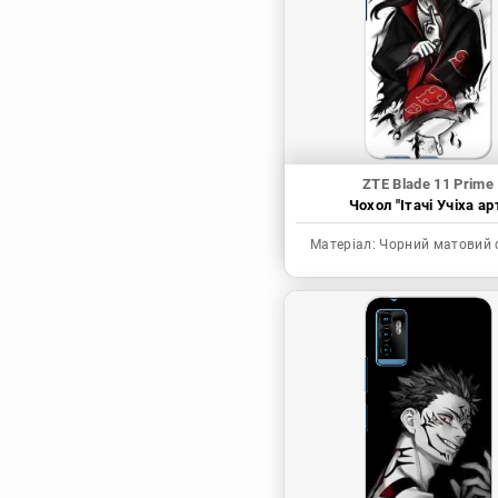
Синя в’язниця
Скейт: Безкінечність
Токійські месники
Ця фарфорова
лялечка закохалася
ZTE Blade 11 Prime
Чохол "Ітачі Учіха ар
Матеріал:
Чорний матовий 