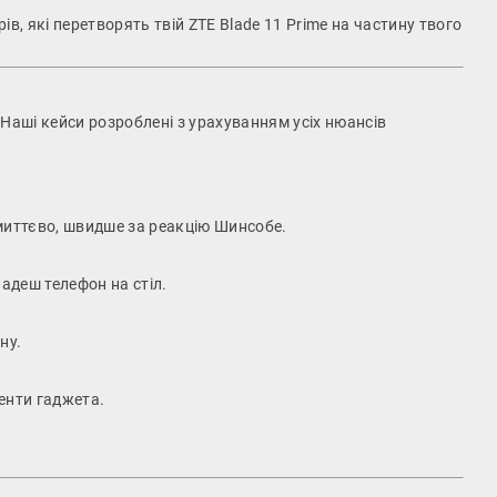
, які перетворять твій ZTE Blade 11 Prime на частину твого
 Наші кейси розроблені з урахуванням усіх нюансів
 миттєво, швидше за реакцію Шинсобе.
ладеш телефон на стіл.
ну.
ненти гаджета.