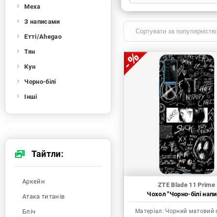
Меха
Xiaomi
Samsung
Apple
Huawei
З написами
Oppo
Realme
TECNO
ZTE
Етті/Ahegao
OnePlus
Google
Doogee
Тян
Infinix
Sony
Motorola
Кун
Чорно-білі
Інші
Тайтли:
Аркейн
ZTE Blade 11 Prime
Чохол "Чорно-білі напи
Атака титанів
Бліч
Матеріал:
Чорний матовий 