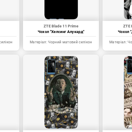
ZTE Blade 11 Prime
ZTE 
Чохол "Хелсинг Алукард"
Чохол "
силікон
Матеріал:
Чорний матовий силікон
Матеріал:
Чо