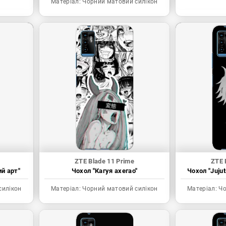
Матеріал:
Чорний матовий силікон
ZTE Blade 11 Prime
ZTE 
ий арт"
Чохол "Кагуя ахегао"
Чохол "Juju
силікон
Матеріал:
Чорний матовий силікон
Матеріал:
Чо