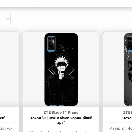
ZTE Blade 11 Prime
ZTE 
си"
Чохол "Jujutsu Kaisen чорно-білий
Чохол
арт"
силікон
Матеріал:
Чо