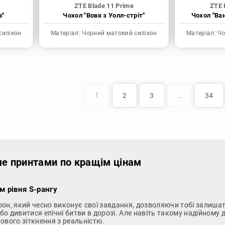
ZTE Blade 11 Prime
ZTE 
в"
Чохол "Вовк з Уолл-стріт"
Чохол "Ва
силікон
Матеріал:
Чорний матовий силікон
Матеріал:
Чо
1
2
3
…
34
іме принтами по кращім цінам
м рівня S-рангу
он, який чесно виконує свої завдання, дозволяючи тобі залишат
або дивитися епічні битви в дорозі. Але навіть такому надійному
ового зіткнення з реальністю.