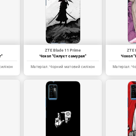
ZTE Blade 11 Prime
ZTE 
т"
Чохол "Силуєт самурая"
Чохол "
силікон
Матеріал:
Чорний матовий силікон
Матеріал:
Чо