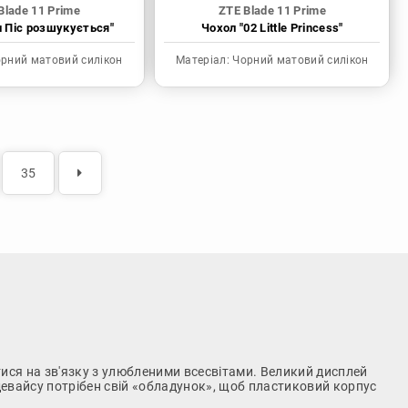
Blade 11 Prime
ZTE Blade 11 Prime
н Піс розшукується"
Чохол "02 Little Princess"
рний матовий силікон
Матеріал:
Чорний матовий силікон
35
ися на зв'язку з улюбленими всесвітами. Великий дисплей
 девайсу потрібен свій «обладунок», щоб пластиковий корпус