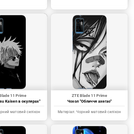
Blade 11 Prime
ZTE Blade 11 Prime
tsu Kaisen в окулярах"
Чохол "Обличчя ахегао"
рний матовий силікон
Матеріал:
Чорний матовий силікон