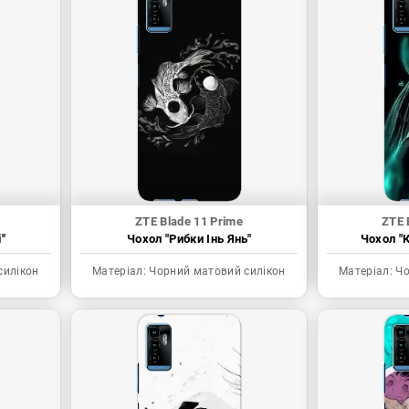
ZTE Blade 11 Prime
ZTE 
"
Чохол "Рибки Інь Янь"
Чохол "К
силікон
Матеріал:
Чорний матовий силікон
Матеріал:
Чо