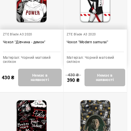
ZTE Blade A3 2020
ZTE Blade A3 2020
Чохол "Дівчина - демон"
Чохол "Modern samurai"
Матеріал:
Чорний матовий
Матеріал:
Чорний матовий
силікон
силікон
430
₴
Немає в
Немає в
430
₴
наявності
390
₴
наявності