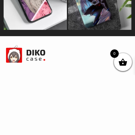
0
© DIKOcase 2026
ФОП Карпенко Альона Андріївна
Розділи
Про компанію