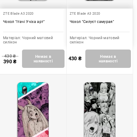
ZTE Blade A3 2020
ZTE Blade A3 2020
Чохол "Ітачі Учіха арт"
Чохол "Силуєт самурая"
Матеріал:
Чорний матовий
Матеріал:
Чорний матовий
силікон
силікон
430
₴
Немає в
Немає в
430
₴
390
₴
наявності
наявності