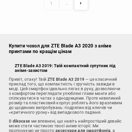
1
…
Купити чохол
для ZTE Blade A3 2020 з аніме
принтами по кращім цінам
ZTE Blade A3 2019: Твій компактний супутник під
аніме-захистом
Привіт, отаку! Твій
ZTE Blade A3 2019
— це класичний
приклад того, що компактність і зручність завжди в
моді. Цей смартфон ідеально лягає в руку, дозволяючи
з комфортом переглядати улюблені глави манги або
спілкуватися в чатах з однодумцями. Проте невеликий
розмір та пластиковий корпус роблять його вразливим
до щоденних випробувань: подряпин від ключів чи
«критичного урону» від випадкового падіння.
В
dikocase
ми впевнені, що навіть найпростіший девайс
може стати частиною твоєї аніме-історії. Ми
пропонуємо не просто
аксесуари для смартфонів
, а