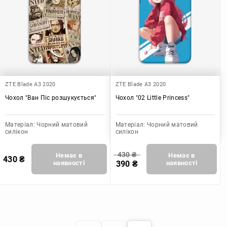
ZTE Blade A3 2020
ZTE Blade A3 2020
Чохол "Ван Піс розшукується"
Чохол "02 Little Princess"
Матеріал:
Чорний матовий
Матеріал:
Чорний матовий
силікон
силікон
430
₴
Немає в
Немає в
430
₴
наявності
390
₴
наявності