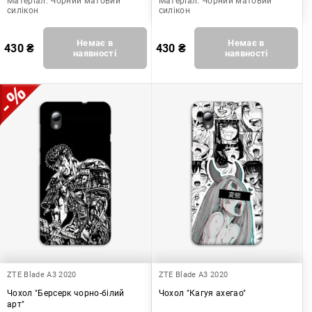
Матеріал:
Чорний матовий
Матеріал:
Чорний матовий
силікон
силікон
Немає в
Немає в
430
₴
430
₴
наявності
наявності
ZTE Blade A3 2020
ZTE Blade A3 2020
Чохол "Берсерк чорно-білий
Чохол "Кагуя ахегао"
арт"