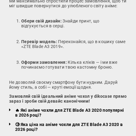
Ми максимально спростили процес замовлення, щоб ти
міг швидше повернутися до улюбленого світу аніме:
Обери свій дизайн:
Знайди принт, що
відгукується в серці.
Перевір модель:
Переконайся, що в кошику саме
«ZTE Blade A3 2019».
Оформи замовлення:
Кілька кліків — і ми вже
починаємо готувати твою кастомну броню.
Не дозволяй своєму смартфону бути нудним. Даруй
йому стиль, а собі — круті емоції щодня.
Замовляй свій ідеальний аніме чохол у dikocase прямо
зараз і зроби свій девайс канонічним!
🔥 Які аніме чохли для ZTE Blade A3 2020 популярні
в 2026 році?
🧐 Яка ціна на аніме чохли для ZTE Blade A3 2020 в
2026 році?