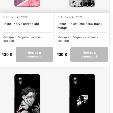
ZTE Blade A3 2020
ZTE Blade A3 2020
Чохол "Кагуя ахегао арт"
Чохол "Power (chainsaw man)
manga"
Матеріал:
Чорний матовий
Матеріал:
Чорний матовий
силікон
силікон
Немає в
Немає в
430
₴
430
₴
наявності
наявності