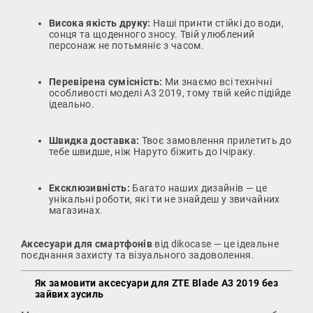
Висока якість друку:
Наші принти стійкі до води,
сонця та щоденного зносу. Твій улюблений
персонаж не потьмяніє з часом.
Перевірена сумісність:
Ми знаємо всі технічні
особливості моделі A3 2019, тому твій кейс підійде
ідеально.
Швидка доставка:
Твоє замовлення прилетить до
тебе швидше, ніж Наруто біжить до Ічіраку.
Ексклюзивність:
Багато наших дизайнів — це
унікальні роботи, які ти не знайдеш у звичайних
магазинах.
Аксесуари для смартфонів
від dikocase — це ідеальне
поєднання захисту та візуального задоволення.
Як замовити аксесуари для ZTE Blade A3 2019 без
зайвих зусиль