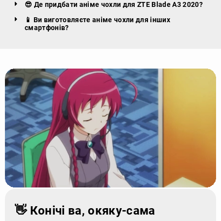
😎 Де придбати аніме чохли для ZTE Blade A3 2020?
📱 Ви виготовляєте аніме чохли для інших
смартфонів?
👋 Конічі ва, окяку-сама