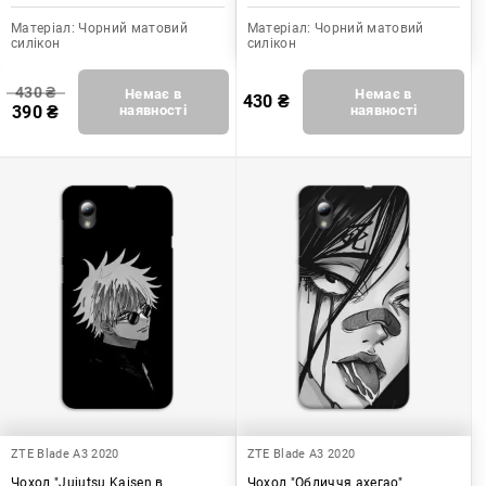
Матеріал:
Чорний матовий
Матеріал:
Чорний матовий
силікон
силікон
430
₴
Немає в
Немає в
430
₴
390
₴
наявності
наявності
ZTE Blade A3 2020
ZTE Blade A3 2020
Чохол "Jujutsu Kaisen в
Чохол "Обличчя ахегао"