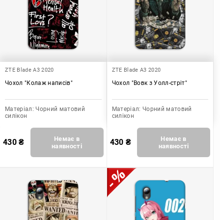
ZTE Blade A3 2020
ZTE Blade A3 2020
Чохол "Колаж написів"
Чохол "Вовк з Уолл-стріт"
Матеріал:
Чорний матовий
Матеріал:
Чорний матовий
силікон
силікон
Немає в
Немає в
430
₴
430
₴
наявності
наявності