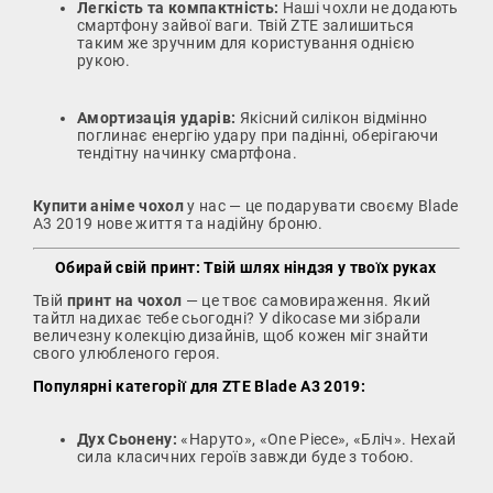
Легкість та компактність:
Наші чохли не додають
смартфону зайвої ваги. Твій ZTE залишиться
таким же зручним для користування однією
рукою.
Амортизація ударів:
Якісний силікон відмінно
поглинає енергію удару при падінні, оберігаючи
тендітну начинку смартфона.
Купити аніме чохол
у нас — це подарувати своєму Blade
A3 2019 нове життя та надійну броню.
Обирай свій принт: Твій шлях ніндзя у твоїх руках
Твій
принт на чохол
— це твоє самовираження. Який
тайтл надихає тебе сьогодні? У dikocase ми зібрали
величезну колекцію дизайнів, щоб кожен міг знайти
свого улюбленого героя.
Популярні категорії для ZTE Blade A3 2019:
Дух Сьонену:
«Наруто», «One Piece», «Бліч». Нехай
сила класичних героїв завжди буде з тобою.