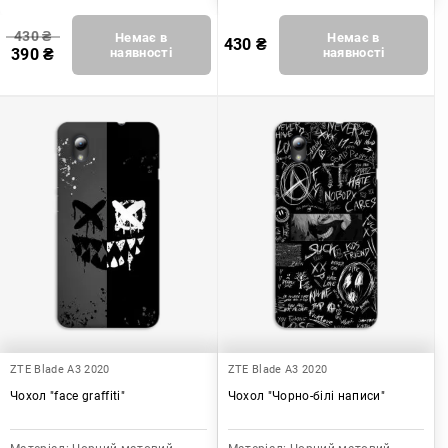
430
₴
Немає в
Немає в
430
₴
390
₴
наявності
наявності
ZTE Blade A3 2020
ZTE Blade A3 2020
Чохол "face graffiti"
Чохол "Чорно-білі написи"