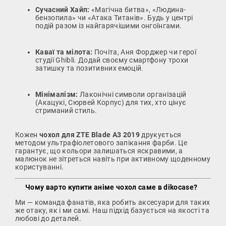
Сучасний Хайп:
«Магічна битва», «Людина-
бензопила» чи «Атака Титанів». Будь у центрі
подій разом із найгарячішими онгоїнгами.
Каваї та мілота:
Почіта, Аня Форджер чи герої
студії Ghibli. Додай своєму смартфону трохи
затишку та позитивних емоцій.
Мінімалізм:
Лаконічні символи організацій
(Акацукі, Сюрвей Корпус) для тих, хто цінує
стриманий стиль.
Кожен
чохол для ZTE Blade A3 2019
друкується
методом ультрафіолетового запікання фарби. Це
гарантує, що кольори залишаться яскравими, а
малюнок не зітреться навіть при активному щоденному
користуванні.
Чому варто купити аніме чохол саме в dikocase?
Ми — команда фанатів, яка робить аксесуари для таких
же отаку, як і ми самі. Наш підхід базується на якості та
любові до деталей.