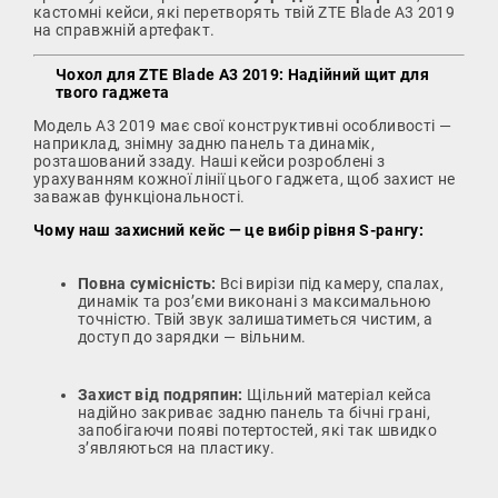
кастомні кейси, які перетворять твій ZTE Blade A3 2019
на справжній артефакт.
Чохол для ZTE Blade A3 2019: Надійний щит для
твого гаджета
Модель A3 2019 має свої конструктивні особливості —
наприклад, знімну задню панель та динамік,
розташований ззаду. Наші кейси розроблені з
урахуванням кожної лінії цього гаджета, щоб захист не
заважав функціональності.
Чому наш захисний кейс — це вибір рівня S-рангу:
Повна сумісність:
Всі вирізи під камеру, спалах,
динамік та роз’єми виконані з максимальною
точністю. Твій звук залишатиметься чистим, а
доступ до зарядки — вільним.
Захист від подряпин:
Щільний матеріал кейса
надійно закриває задню панель та бічні грані,
запобігаючи появі потертостей, які так швидко
з’являються на пластику.