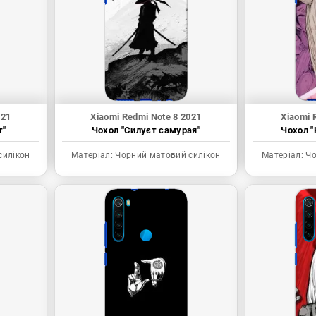
021
Xiaomi Redmi Note 8 2021
Xiaomi 
т"
Чохол "Силуєт самурая"
Чохол "
силікон
Матеріал:
Чорний матовий силікон
Матеріал:
Чо