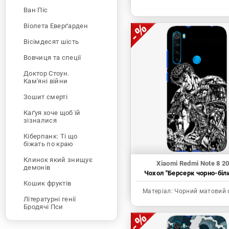
Ван Піс
Віолета Еверґарден
Вісімдесят шість
Вовчиця та спеції
Доктор Стоун.
Кам'яні війни
Зошит смерті
Каґуя хоче щоб їй
зізналися
Кіберпанк: Ті що
біжать по краю
Клинок який знищує
Xiaomi Redmi Note 8 2
демонів
Чохол "Берсерк чорно-біл
Кошик фруктів
Матеріал:
Чорний матовий 
Літературні генії
Бродячі Пси
Людина-бензопила