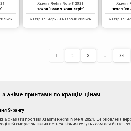
021
Xiaomi Redmi Note 8 2021
Xiaomi 
в"
Чохол "Вовк з Уолл-стріт"
Чохол "Ва
силікон
Матеріал:
Чорний матовий силікон
Матеріал:
Чо
1
2
3
…
34
1 з аніме принтами по кращім цінам
вня S-рангу
жна сказати про твій
Xiaomi Redmi Note 8 2021
. Це оновлена вер
 році цей смартфон залишається вірним супутником для багатьох 