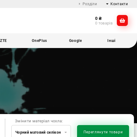
Розділи
Контакти
0
₴
Про компанію
@dikocase
0 товарів
Доставка та оплата
@dikocase
Обмін та повернення
ZTE
OnePlus
Google
Інші
Блог
Змінити матеріал чохла:
Переглянути товари
Чорний матовий силікон