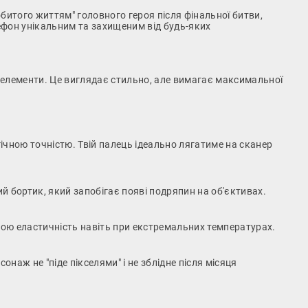
битого життям" головного героя після фінальної битви,
лефон унікальним та захищеним від будь-яких
ні елементи. Це виглядає стильно, але вимагає максимальної
ргічною точністю. Твій палець ідеально лягатиме на сканер
 бортик, який запобігає появі подряпин на об'єктивах.
вою еластичність навіть при екстремальних температурах.
наж не "піде пікселями" і не зблідне після місяця