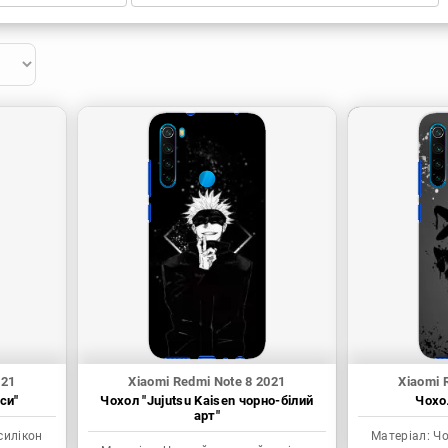
021
Xiaomi Redmi Note 8 2021
Xiaomi 
си"
Чохол "Jujutsu Kaisen чорно-білий
Чохол
арт"
силікон
Матеріал:
Чо