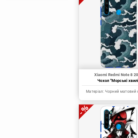
Магічна битва
Мисливець х
Мисливець
Моя академія героїв
Наруто
Неймовірні пригоди
ДжоДжо
П'ять наречених
Патріот Моріарті
Xiaomi Redmi Note 8 2
Чохол "Морські хвилі
Повелитель
Реінкарнація
Матеріал:
Чорний матовий 
безробітного: Історія
про пригоди в
іншому світі
Родина Шпигунів
Сага про Вінланд
Сворд Арт Онлайн