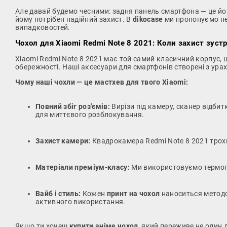
Але давай будемо чесними: задня панель смартфона — це йог
йому потрібен надійний захист. В
dikocase
ми пропонуємо н
випадковостей.
Чохол для Xiaomi Redmi Note 8 2021: Коли захист зуст
Xiaomi Redmi Note 8 2021 має той самий класичний корпус, щ
обережності. Наші аксесуари для смартфонів створені з ура
Чому наші чохли — це мастхев для твого Xiaomi:
Повний збіг роз'ємів:
Вирізи під камеру, сканер відбит
для миттєвого розблокування.
Захист камери:
Квадрокамера Redmi Note 8 2021 трохи
Матеріали преміум-класу:
Ми використовуємо термопла
Вайб і стиль:
Кожен
принт на чохол
наноситься методом
активного використання.
Якщо ти хочеш
купити аніме чохол
, який переживе не один 