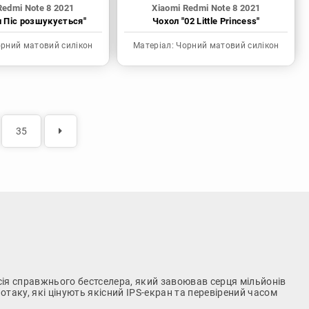
Redmi Note 8 2021
Xiaomi Redmi Note 8 2021
н Піс розшукується"
Чохол "02 Little Princess"
рний матовий силікон
Матеріал:
Чорний матовий силікон
35
сія справжнього бестселера, який завоював серця мільйонів
отаку, які цінують якісний IPS-екран та перевірений часом