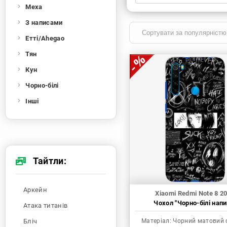
Меха
Xiaomi
Samsung
Apple
Huawei
З написами
Oppo
Realme
TECNO
ZTE
Етті/Ahegao
OnePlus
Google
Doogee
Тян
Infinix
Sony
Motorola
Кун
Чорно-білі
Інші
Тайтли:
Аркейн
Xiaomi Redmi Note 8 2
Чохол "Чорно-білі напи
Атака титанів
Бліч
Матеріал:
Чорний матовий 