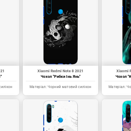
021
Xiaomi Redmi Note 8 2021
Xiaomi 
"
Чохол "Рибки Інь Янь"
Чохол "К
силікон
Матеріал:
Чорний матовий силікон
Матеріал:
Чо