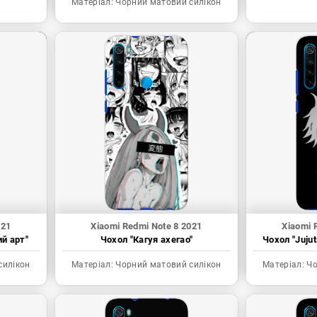
Матеріал:
Чорний матовий силікон
021
Xiaomi Redmi Note 8 2021
Xiaomi 
ий арт"
Чохол "Кагуя ахегао"
Чохол "Juju
силікон
Матеріал:
Чорний матовий силікон
Матеріал:
Чо