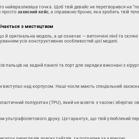
о найвразливіша точка. Щоб твій девайс не перетворився на "по
е просто
захисний кейс
, а справжню броню, яка зробить твій те
річається з мистецтвом
о й оригінальна модель, а це означає — витончені лінії та скля
хуванням усіх конструктивних особливостей цієї моделі.
ків пальців на задній панелі та порт для зарядки виконані з хіру
 виступає над корпусом. Наші чохли мають спеціальний захисний
стичний поліуретан (TPU), який не жовтіє з часом і зберігає с
 ультрафіолетового друку. Це гарантує, що твій улюблений персо
десяток переглядів довгих тайтлів, ти потрапив за адресою.