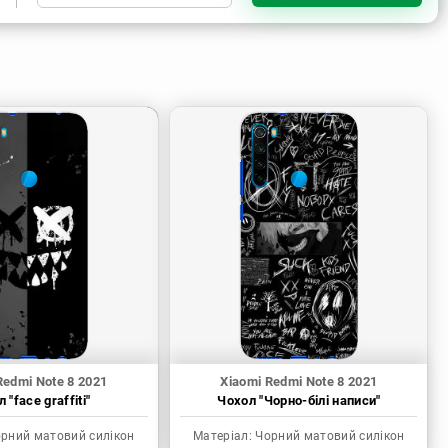
Чорний матовий силікон
Прозорий силікон
Прозорий матовий силікон
Пластик з силіконовими
бортами
Redmi Note 8 2021
Xiaomi Redmi Note 8 2021
 "face graffiti"
Чохол "Чорно-білі написи"
рний матовий силікон
Матеріал:
Чорний матовий силікон