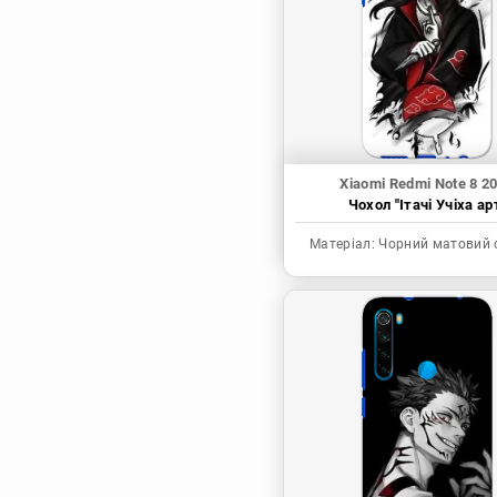
Синя в’язниця
Скейт: Безкінечність
Токійські месники
Ця фарфорова
лялечка закохалася
Xiaomi Redmi Note 8 2
Чохол "Ітачі Учіха ар
Матеріал:
Чорний матовий 