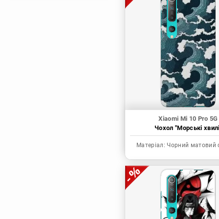
Магічна битва
Мисливець х
Мисливець
Моя академія героїв
Наруто
Неймовірні пригоди
ДжоДжо
П'ять наречених
Патріот Моріарті
Xiaomi Mi 10 Pro 5G
Чохол "Морські хвилі
Повелитель
Реінкарнація
Матеріал:
Чорний матовий 
безробітного: Історія
про пригоди в
іншому світі
Родина Шпигунів
Сага про Вінланд
Сворд Арт Онлайн