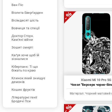
Ван Піс
Віолета Еверґарден
Вісімдесят шість
Вовчиця та спеції
Доктор Стоун.
Кам'яні війни
Зошит смерті
Каґуя хоче щоб їй
зізналися
Кіберпанк: Ті що
біжать по краю
Клинок який знищує
Xiaomi Mi 10 Pro 5G
демонів
Чохол "Берсерк чорно-біл
Кошик фруктів
Матеріал:
Чорний матовий 
Літературні генії
Бродячі Пси
Людина-бензопила