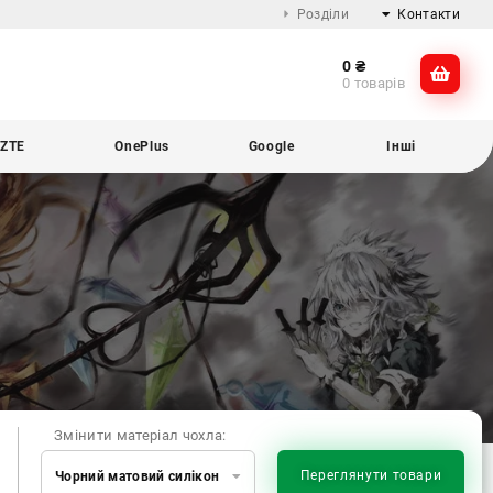
Розділи
Контакти
0
₴
Про компанію
@dikocase
0 товарів
Доставка та оплата
@dikocase
Обмін та повернення
ZTE
OnePlus
Google
Інші
Блог
Змінити матеріал чохла:
Переглянути товари
Чорний матовий силікон