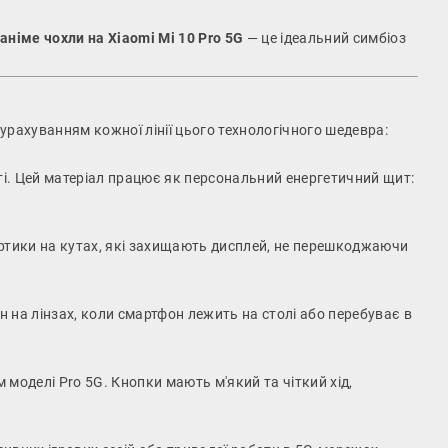
і
аніме чохли на Xiaomi Mi 10 Pro 5G
— це ідеальний симбіоз
урахуванням кожної лінії цього технологічного шедевра:
і. Цей матеріал працює як персональний енергетичний щит:
ортики на кутах, які захищають дисплей, не перешкоджаючи
на лінзах, коли смартфон лежить на столі або перебуває в
 моделі Pro 5G. Кнопки мають м'який та чіткий хід,