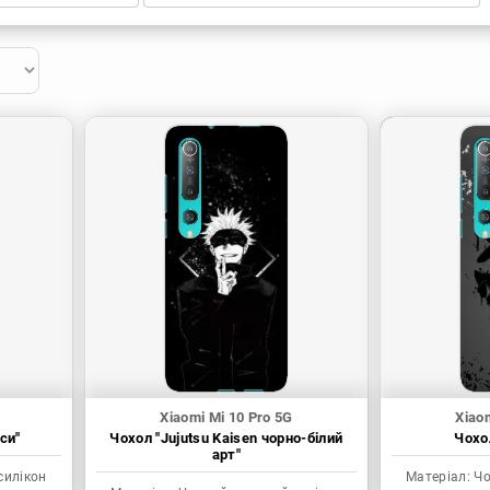
Xiaomi Mi 10 Pro 5G
Xiao
си"
Чохол "Jujutsu Kaisen чорно-білий
Чохол
арт"
силікон
Матеріал:
Чо