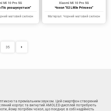
mi Mi 10 Pro 5G
Xiaomi Mi 10 Pro 5G
н Піс розшукується"
Чохол "02 Little Princess"
рний матовий силікон
Матеріал:
Чорний матовий силікон
35
 оптикою та преміальним звуком. Цей смартфон створений
й скляний корпус та вигнутий AMOLED-дисплей потребують
и, йому потрібен чохол, що поєднує в собі надійність