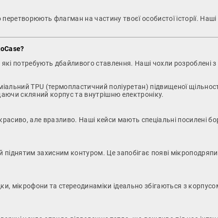
перетворюють флагман на частину твоєї особистої історії. Наш
koCase?
 які потребують дбайливого ставлення. Наші чохли розроблені з 
альний TPU (термопластичний поліуретан) підвищеної щільност
ищаючи скляний корпус та внутрішню електроніку.
расиво, але вразливо. Наші кейси мають спеціальні посилені б
піднятим захисним контуром. Це запобігає появі мікроподряпин 
дки, мікрофони та стереодинаміки ідеально збігаються з корпусом