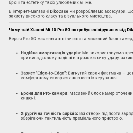
броні та естетику твоїх улюблених аніме.
В інтернет-магазині
DikoCase
ми розробляємо аксесуари, що 
захисту високого класу та візуального мистецтва.
Чому твій Xiaomi Mi 10 Pro 5G потребує екіпірування від Di
Версія Pro 5G має елегантні вигини та масивний блок камер,
Надійна амортизація ударів:
Ми використовуємо премі
при випадковому падінні він розсіює силу удару, зах
Захист "Edge-to-Edge":
Вигнутий екран флагмана — це к
комфортному використанню жестів керування.
Броня для Pro-камери:
Масивний блок камер оточений 
кишені.
Хірургічна точність вирізів:
Всі отвори під порти заря
зберігаючи тактильність преміального пристрою.