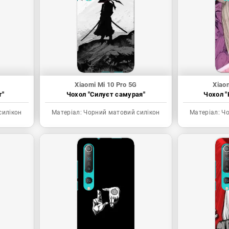
Xiaomi Mi 10 Pro 5G
Xiao
т"
Чохол "Силуєт самурая"
Чохол "
силікон
Матеріал:
Чорний матовий силікон
Матеріал:
Чо