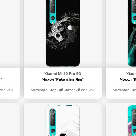
Xiaomi Mi 10 Pro 5G
Xiao
"
Чохол "Рибки Інь Янь"
Чохол "К
силікон
Матеріал:
Чорний матовий силікон
Матеріал:
Чо