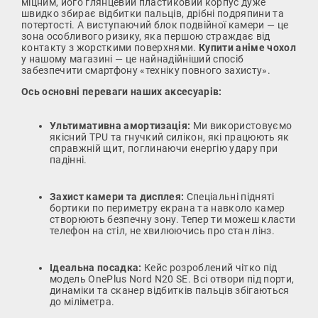
міцним, його глянцевий пластиковий корпус дуже
швидко збирає відбитки пальців, дрібні подряпини та
потертості. А виступаючий блок подвійної камери — це
зона особливого ризику, яка першою страждає від
контакту з жорсткими поверхнями.
Купити аніме чохол
у нашому магазині — це найнадійніший спосіб
забезпечити смартфону «техніку повного захисту».
Ось основні переваги наших аксесуарів:
Ультимативна амортизація:
Ми використовуємо
якісний TPU та гнучкий силікон, які працюють як
справжній щит, поглинаючи енергію удару при
падінні.
Захист камери та дисплея:
Спеціальні підняті
бортики по периметру екрана та навколо камер
створюють безпечну зону. Тепер ти можеш класти
телефон на стіл, не хвилюючись про стан лінз.
Ідеальна посадка:
Кейс розроблений чітко під
модель OnePlus Nord N20 SE. Всі отвори під порти,
динаміки та сканер відбитків пальців збігаються
до міліметра.