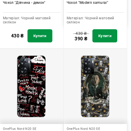
Чохол "Дівчина - демон"
Чохол "Modern samurai"
Матеріал:
Чорний матовий
Матеріал:
Чорний матовий
силікон
силікон
430
₴
430
₴
Купити
Купити
390
₴
OnePlus Nord N20 SE
OnePlus Nord N20 SE