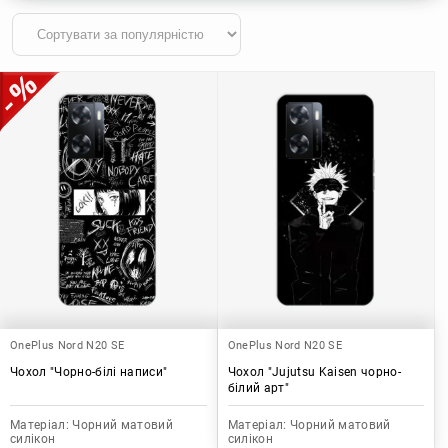
OnePlus Nord N20 SE
OnePlus Nord N20 SE
Чохол "Чорно-білі написи"
Чохол "Jujutsu Kaisen чорно-
білий арт"
Матеріал:
Чорний матовий
Матеріал:
Чорний матовий
силікон
силікон