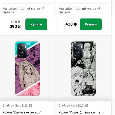
Матеріал:
Чорний матовий
Матеріал:
Чорний матовий
силікон
силікон
430
₴
430
₴
Купити
Купити
390
₴
OnePlus Nord N20 SE
OnePlus Nord N20 SE
Чохол "Кагуя ахегао арт"
Чохол "Power (chainsaw man)