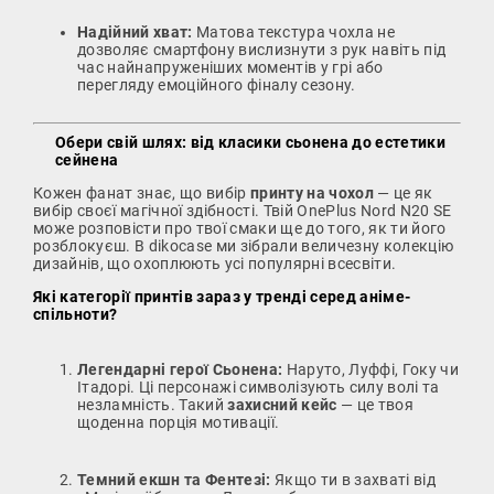
Надійний хват:
Матова текстура чохла не
дозволяє смартфону вислизнути з рук навіть під
час найнапруженіших моментів у грі або
перегляду емоційного фіналу сезону.
Обери свій шлях: від класики сьонена до естетики
сейнена
Кожен фанат знає, що вибір
принту на чохол
— це як
вибір своєї магічної здібності. Твій OnePlus Nord N20 SE
може розповісти про твої смаки ще до того, як ти його
розблокуєш. В dikocase ми зібрали величезну колекцію
дизайнів, що охоплюють усі популярні всесвіти.
Які категорії принтів зараз у тренді серед аніме-
спільноти?
Легендарні герої Сьонена:
Наруто, Луффі, Гоку чи
Ітадорі. Ці персонажі символізують силу волі та
незламність. Такий
захисний кейс
— це твоя
щоденна порція мотивації.
Темний екшн та Фентезі:
Якщо ти в захваті від