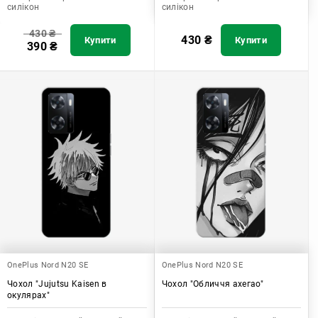
силікон
силікон
430
₴
430
₴
Купити
Купити
390
₴
OnePlus Nord N20 SE
OnePlus Nord N20 SE
Чохол "Jujutsu Kaisen в
Чохол "Обличчя ахегао"
окулярах"