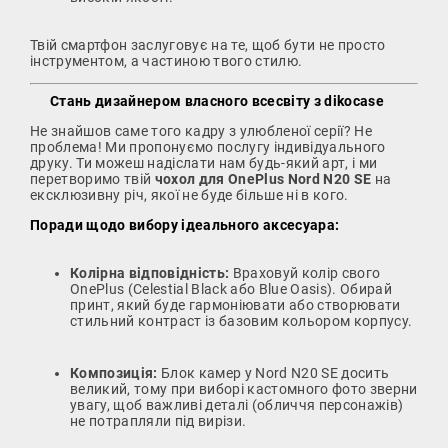
Твій смартфон заслуговує на те, щоб бути не просто
інструментом, а частиною твого стилю.
Стань дизайнером власного всесвіту з dikocase
Не знайшов саме того кадру з улюбленої серії? Не
проблема! Ми пропонуємо послугу індивідуального
друку. Ти можеш надіслати нам будь-який арт, і ми
перетворимо твій
чохол для OnePlus Nord N20 SE
на
ексклюзивну річ, якої не буде більше ні в кого.
Поради щодо вибору ідеального аксесуара:
Колірна відповідність:
Враховуй колір свого
OnePlus (Celestial Black або Blue Oasis). Обирай
принт, який буде гармоніювати або створювати
стильний контраст із базовим кольором корпусу.
Композиція:
Блок камер у Nord N20 SE досить
великий, тому при виборі кастомного фото зверни
увагу, щоб важливі деталі (обличчя персонажів)
не потрапляли під вирізи.