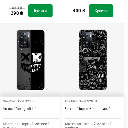
430
₴
430
₴
Купити
Купити
390
₴
OnePlus Nord N20 SE
OnePlus Nord N20 SE
Чохол "face graffiti"
Чохол "Чорно-білі написи"
Матеріал:
Чорний матовий
Матеріал:
Чорний матовий