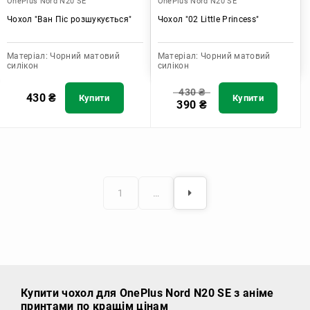
OnePlus Nord N20 SE
OnePlus Nord N20 SE
Чохол "Ван Піс розшукується"
Чохол "02 Little Princess"
Матеріал:
Чорний матовий
Матеріал:
Чорний матовий
силікон
силікон
430
₴
430
₴
Купити
Купити
390
₴
1
…
Купити чохол
для OnePlus Nord N20 SE з аніме
принтами по кращім цінам