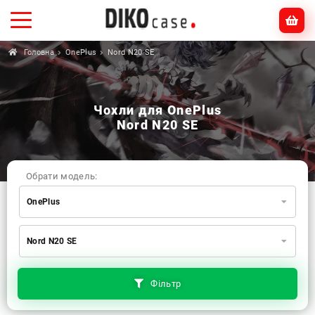
Головна
OnePlus
Nord N20 SE
Чохли для OnePlus
Nord N20 SE
Обрати модель:
OnePlus
Xiaomi
Samsung
Apple
Nord N20 SE
Huawei
Oppo
Realme
TECNO
ZTE
OnePlus
Google
Doogee
Фільтр
Infinix
Sony
Motorola