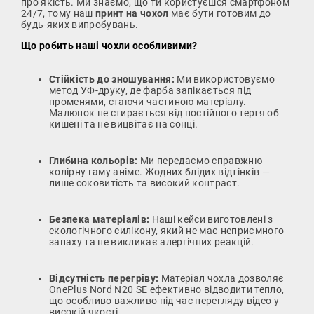
про якість. Ми знаємо, що ти користуєшся смартфоном
24/7, тому наш
принт на чохол
має бути готовим до
будь-яких випробувань.
Що робить наші чохли особливими?
Стійкість до зношування:
Ми використовуємо
метод УФ-друку, де фарба запікається під
променями, стаючи частиною матеріалу.
Малюнок не стирається від постійного тертя об
кишені та не вицвітає на сонці.
Глибина кольорів:
Ми передаємо справжню
колірну гаму аніме. Жодних блідих відтінків —
лише соковитість та високий контраст.
Безпека матеріалів:
Наші кейси виготовлені з
екологічного силікону, який не має неприємного
запаху та не викликає алергічних реакцій.
Відсутність перегріву:
Матеріал чохла дозволяє
OnePlus Nord N20 SE ефективно відводити тепло,
що особливо важливо під час перегляду відео у
високій якості.