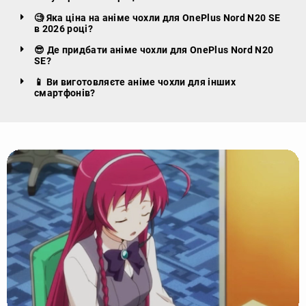
🧐 Яка ціна на аніме чохли для OnePlus Nord N20 SE
в 2026 році?
😎 Де придбати аніме чохли для OnePlus Nord N20
SE?
📱 Ви виготовляєте аніме чохли для інших
смартфонів?