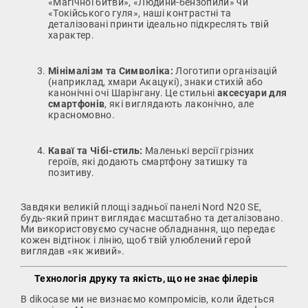
«Магічної битви», «Людини-бензопили» чи
«Токійського гуля», наші контрастні та
деталізовані принти ідеально підкреслять твій
характер.
Мінімалізм та Символіка:
Логотипи організацій
(наприклад, хмари Акацукі), знаки стихій або
канонічні очі Шарінгану. Це стильні
аксесуари для
смартфонів
, які виглядають лаконічно, але
красномовно.
Каваї та Чібі-стиль:
Маленькі версії грізних
героїв, які додають смартфону затишку та
позитиву.
Завдяки великій площі задньої панелі Nord N20 SE,
будь-який принт виглядає масштабно та деталізовано.
Ми використовуємо сучасне обладнання, що передає
кожен відтінок і лінію, щоб твій улюблений герой
виглядав «як живий».
Технологія друку та якість, що не знає філерів
В dikocase ми не визнаємо компромісів, коли йдеться