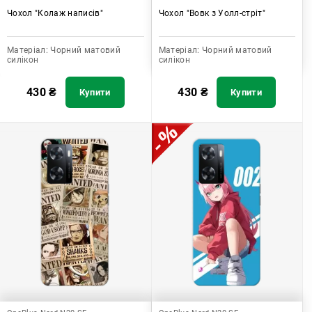
Чохол "Колаж написів"
Чохол "Вовк з Уолл-стріт"
Матеріал:
Чорний матовий
Матеріал:
Чорний матовий
силікон
силікон
430
₴
430
₴
Купити
Купити