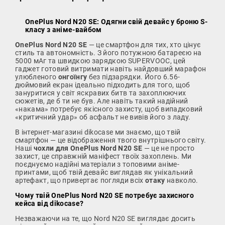
OnePlus Nord N20 SE: Одягни свій девайс у броню S-
класу з аніме-вайбом
OnePlus Nord N20 SE
— це смартфон для тих, хто цінує
стиль та автономність. З його потужною батареєю на
5000 мАг та швидкою зарядкою SUPERVOOC, цей
гаджет готовий витримати навіть найдовший марафон
улюбленого
онгоїнгу
без підзарядки. Його 6.56-
дюймовий екран ідеально підходить для того, щоб
зануритися у світ яскравих битв та захоплюючих
сюжетів, де б ти не був. Але навіть такий надійний
«накама» потребує якісного захисту, щоб випадковий
«критичний удар» об асфальт не вивів його з ладу.
В інтернет-магазині dikocase ми знаємо, що твій
смартфон — це відображення твого внутрішнього світу.
Наші
чохли для OnePlus Nord N20 SE
— це не просто
захист, це справжній маніфест твоїх захоплень. Ми
поєднуємо надійні матеріали з топовими аніме-
принтами, щоб твій девайс виглядав як унікальний
артефакт, що привертає погляди всіх
отаку
навколо.
Чому твій OnePlus Nord N20 SE потребує захисного
кейса від dikocase?
Незважаючи на те, що Nord N20 SE виглядає досить