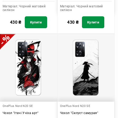
Матеріал:
Чорний матовий
Матеріал:
Чорний матовий
силікон
силікон
430
₴
430
₴
Купити
Купити
OnePlus Nord N20 SE
OnePlus Nord N20 SE
Чохол "Ітачі Учіха арт"
Чохол "Силуєт самурая"