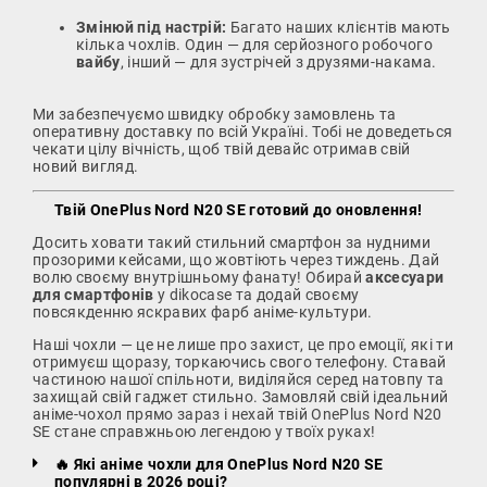
Змінюй під настрій:
Багато наших клієнтів мають
кілька чохлів. Один — для серйозного робочого
вайбу
, інший — для зустрічей з друзями-накама.
Ми забезпечуємо швидку обробку замовлень та
оперативну доставку по всій Україні. Тобі не доведеться
чекати цілу вічність, щоб твій девайс отримав свій
новий вигляд.
Твій OnePlus Nord N20 SE готовий до оновлення!
Досить ховати такий стильний смартфон за нудними
прозорими кейсами, що жовтіють через тиждень. Дай
волю своєму внутрішньому фанату! Обирай
аксесуари
для смартфонів
у dikocase та додай своєму
повсякденню яскравих фарб аніме-культури.
Наші чохли — це не лише про захист, це про емоції, які ти
отримуєш щоразу, торкаючись свого телефону. Ставай
частиною нашої спільноти, виділяйся серед натовпу та
захищай свій гаджет стильно. Замовляй свій ідеальний
аніме-чохол прямо зараз і нехай твій OnePlus Nord N20
SE стане справжньою легендою у твоїх руках!
🔥 Які аніме чохли для OnePlus Nord N20 SE
популярні в 2026 році?