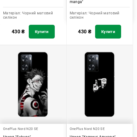
manga"
Матеріал:
Чорний матовий
Матеріал:
Чорний матовий
силікон
силікон
430
₴
430
₴
Купити
Купити
OnePlus Nord N20 SE
OnePlus Nord N20 SE
Чохол "Sukuna"
Чохол "Хелсинг Алукард"