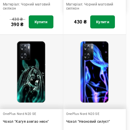
Матеріал:
Чорний матовий
Матеріал:
Чорний матовий
силікон
силікон
430
₴
430
₴
Купити
Купити
390
₴
OnePlus Nord N20 SE
OnePlus Nord N20 SE
Чохол "Кагуя ахегао неон"
Чохол "Неоновий силуєт"