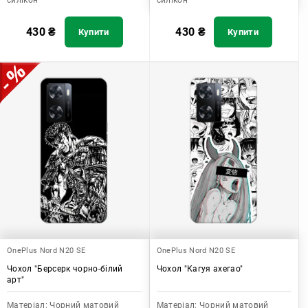
силікон
силікон
430
₴
430
₴
Купити
Купити
OnePlus Nord N20 SE
OnePlus Nord N20 SE
Чохол "Берсерк чорно-білий
Чохол "Кагуя ахегао"
арт"
Матеріал:
Чорний матовий
Матеріал:
Чорний матовий