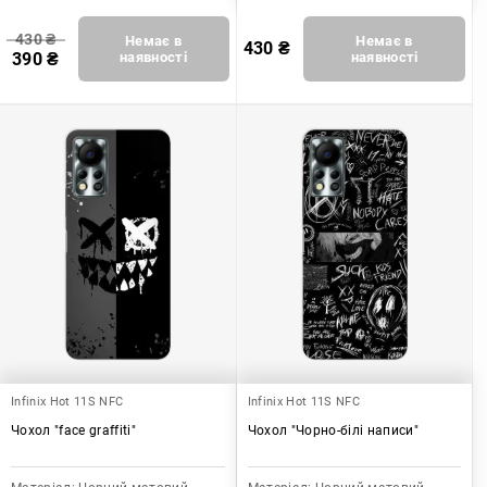
430
₴
Немає в
Немає в
430
₴
390
₴
наявності
наявності
Infinix Hot 11S NFC
Infinix Hot 11S NFC
Чохол "face graffiti"
Чохол "Чорно-білі написи"