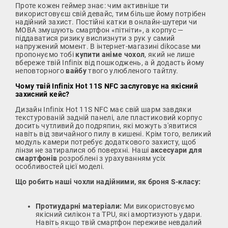
Проте кожен геймер знає: чим активніше ти
використовуєш свій девайс, тим більше йому потрібен
надійний захист. Постійні катки в онлайн-шутери чи
MOBA змушують смартфон «пітніти», а корпус —
піддаватися ризику вислизнути з рук у самий
напружений момент. В інтернет-магазині dikocase ми
пропонуємо тобі
купити аніме чохол
, який не лише
вбереже твій Infinix від пошкоджень, а й додасть йому
неповторного
вайбу
твого улюбленого тайтлу.
Чому твій Infinix Hot 11S NFC заслуговує на якісний
захисний кейс?
Дизайн Infinix Hot 11S NFC має свій шарм завдяки
текстурованій задній панелі, але пластиковий корпус
досить чутливий до подряпин, які можуть з'явитися
навіть від звичайного пилу в кишені. Крім того, великий
модуль камери потребує додаткового захисту, щоб
лінзи не затиралися об поверхні. Наші
аксесуари для
смартфонів
розроблені з урахуванням усіх
особливостей цієї моделі.
Що робить наші чохли надійними, як броня S-класу:
Протиударні матеріали:
Ми використовуємо
якісний силікон та TPU, які амортизують удари.
Навіть якщо твій смартфон переживе невдалий