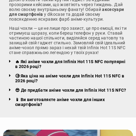
прозорими кейсами, що жовтіють через тиждень. Дай
волю своєму внутрішньому фанату! Обирай
аксесуари
для смартфонів
у dikocase та додай своєму
повсякденню яскравих фарб аніме-культури.
Наші чохли — це не лише про захист, це про емоції, які ти
отримуєш щоразу, коли береш телефон у руки. Ставай
частиною нашої спільноти, виділяйся серед натовпу та
захищай свій гаджет стильно. Замовляй свій ідеальний
аніме-чохол прямо зараз і нехай твій Infinix Hot 11S NFC
стане справжньою легендою у твоїх руках!
🔥 Які аніме чохли для Infinix Hot 11S NFC популярні
в 2026 році?
🧐 Яка ціна на аніме чохли для Infinix Hot 11S NFC в
2026 році?
😎 Де придбати аніме чохли для Infinix Hot 11S NFC?
📱 Ви виготовляєте аніме чохли для інших
смартфонів?