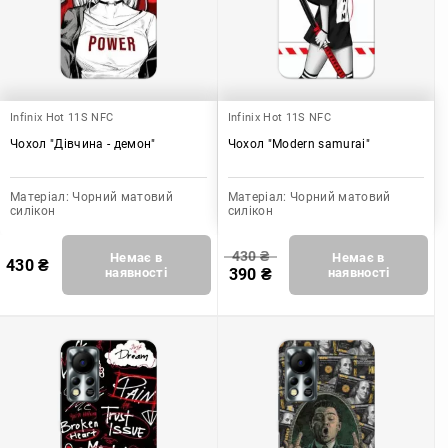
Infinix Hot 11S NFC
Infinix Hot 11S NFC
Чохол "Дівчина - демон"
Чохол "Modern samurai"
Матеріал:
Чорний матовий
Матеріал:
Чорний матовий
силікон
силікон
430
₴
Немає в
Немає в
430
₴
наявності
390
₴
наявності