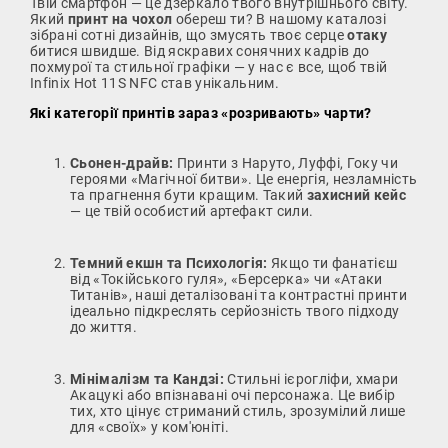
Твій смартфон — це дзеркало твого внутрішнього світу.
Який
принт на чохол
обереш ти? В нашому каталозі
зібрані сотні дизайнів, що змусять твоє серце
отаку
битися швидше. Від яскравих сонячних кадрів до
похмурої та стильної графіки — у нас є все, щоб твій
Infinix Hot 11S NFC став унікальним.
Які категорії принтів зараз «розривають» чарти?
Сьонен-драйв:
Принти з Наруто, Луффі, Гоку чи
героями «Магічної битви». Це енергія, незламність
та прагнення бути кращим. Такий
захисний кейс
— це твій особистий артефакт сили.
Темний екшн та Психологія:
Якщо ти фанатієш
від «Токійського гуля», «Берсерка» чи «Атаки
Титанів», наші деталізовані та контрастні принти
ідеально підкреслять серйозність твого підходу
до життя.
Мінімалізм та Кандзі:
Стильні ієрогліфи, хмари
Акацукі або впізнавані очі персонажа. Це вибір
тих, хто цінує стриманий стиль, зрозумілий лише
для «своїх» у ком'юніті.