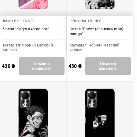
Infinix Hot 11S NFC
Infinix Hot 11S NFC
Чохол "Кагуя ахегао арт"
Чохол "Power (chainsaw man)
manga"
Матеріал:
Чорний матовий
Матеріал:
Чорний матовий
силікон
силікон
Немає в
Немає в
430
₴
430
₴
наявності
наявності