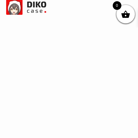
0
© DIKOcase 2026
ФОП Карпенко Альона Андріївна
Розділи
Про компанію
Доставка та оплата
Обмін та повернення
Блог
Купити чохли з чорного силікону
Купити чохли з термопластику