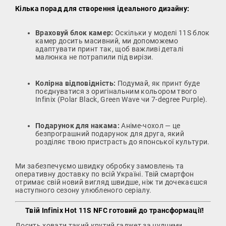
Кілька порад для створення ідеального дизайну:
Враховуй блок камер:
Оскільки у моделі 11S блок
камер досить масивний, ми допоможемо
адаптувати принт так, щоб важливі деталі
малюнка не потрапили під вирізи.
Колірна відповідність:
Подумай, як принт буде
поєднуватися з оригінальним кольором твого
Infinix (Polar Black, Green Wave чи 7-degree Purple).
Подарунок для накама:
Аніме-чохол — це
безпрограшний подарунок для друга, який
розділяє твою пристрасть до японської культури.
Ми забезпечуємо швидку обробку замовлень та
оперативну доставку по всій Україні. Твій смартфон
отримає свій новий вигляд швидше, ніж ти дочекаєшся
наступного сезону улюбленого серіалу.
Твій Infinix Hot 11S NFC готовий до трансформації!
Досить ховати такий крутий гаджет за нудними