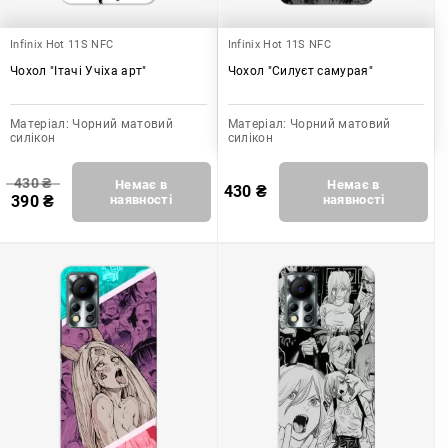
Infinix Hot 11S NFC
Infinix Hot 11S NFC
Чохол "Ітачі Учіха арт"
Чохол "Силуєт самурая"
Матеріал:
Чорний матовий
Матеріал:
Чорний матовий
силікон
силікон
430
₴
Немає в
Немає в
430
₴
390
₴
наявності
наявності