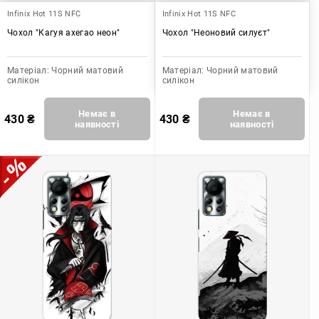
Infinix Hot 11S NFC
Infinix Hot 11S NFC
Чохол "Кагуя ахегао неон"
Чохол "Неоновий силуєт"
Матеріал:
Чорний матовий
Матеріал:
Чорний матовий
силікон
силікон
Немає в
Немає в
430
₴
430
₴
наявності
наявності