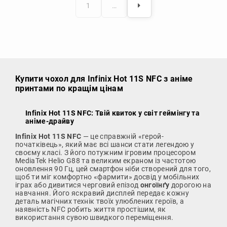
1
…
Купити чохол
для Infinix Hot 11S NFC з аніме
принтами по кращім цінам
Infinix Hot 11S NFC: Твій квиток у світ геймінгу та
аніме-драйву
Infinix Hot 11S NFC
— це справжній «герой-
початківець», який має всі шанси стати легендою у
своєму класі. З його потужним ігровим процесором
MediaTek Helio G88 та великим екраном із частотою
оновлення 90 Гц, цей смартфон ніби створений для того,
щоб ти міг комфортно «фармити» досвід у мобільних
іграх або дивитися черговий епізод
онгоїнґу
дорогою на
навчання. Його яскравий дисплей передає кожну
деталь магічних технік твоїх улюблених героїв, а
наявність NFC робить життя простішим, як
використання сувою швидкого переміщення.