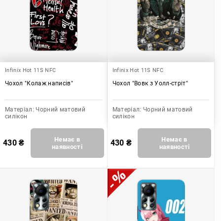
Infinix Hot 11S NFC
Infinix Hot 11S NFC
Чохол "Колаж написів"
Чохол "Вовк з Уолл-стріт"
Матеріал:
Чорний матовий
Матеріал:
Чорний матовий
силікон
силікон
Немає в
Немає в
430
₴
430
₴
наявності
наявності