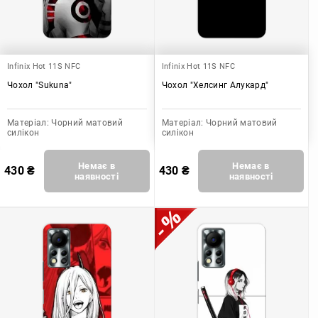
Infinix Hot 11S NFC
Infinix Hot 11S NFC
Чохол "Sukuna"
Чохол "Хелсинг Алукард"
Матеріал:
Чорний матовий
Матеріал:
Чорний матовий
силікон
силікон
Немає в
Немає в
430
₴
430
₴
наявності
наявності