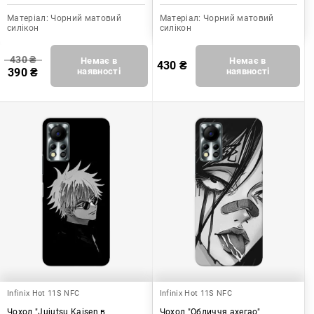
Матеріал:
Чорний матовий
Матеріал:
Чорний матовий
силікон
силікон
430
₴
Немає в
Немає в
430
₴
390
₴
наявності
наявності
Infinix Hot 11S NFC
Infinix Hot 11S NFC
Чохол "Jujutsu Kaisen в
Чохол "Обличчя ахегао"