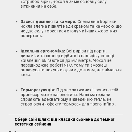
«стрибок віри», чохол візьме основну силу
зіткнення на себе.
Захист дисплея та камери:
Спеціальні бортики
чохла злегка підняті над екраном та камерою, що
не дає склу торкатися столу чи інших жорстких
поверхонь.
Ідеальна ергономіка:
Всі вирізи під порти,
динаміки та сканер відбитків пальців у кнопці
живлення збігаються до міліметра. Чохол не
перешкоджає роботі NFC, тому ти зможеш
оплачувати покупки одним дотиком, не знімаючи
кейс.
Терморегуляція:
Під час затяжних ігрових сесій
процесор може нагріватися. Наші матеріали
сприяють адекватному відведенню тепла, не
створюючи «ефекту термоса» для твого Infinix.
Обери свій шлях: від класики сьонена до темної
естетики сейнена