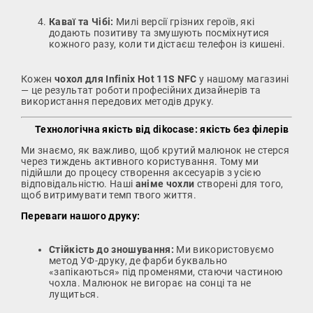
Каваї та Чібі:
Милі версії грізних героїв, які
додають позитиву та змушують посміхнутися
кожного разу, коли ти дістаєш телефон із кишені.
Кожен
чохол для Infinix Hot 11S NFC
у нашому магазині
— це результат роботи професійних дизайнерів та
використання передових методів друку.
Технологічна якість від dikocase: якість без філерів
Ми знаємо, як важливо, щоб крутий малюнок не стерся
через тиждень активного користування. Тому ми
підійшли до процесу створення аксесуарів з усією
відповідальністю. Наші
аніме чохли
створені для того,
щоб витримувати темп твого життя.
Переваги нашого друку:
Стійкість до зношування:
Ми використовуємо
метод УФ-друку, де фарби буквально
«запікаються» під променями, стаючи частиною
чохла. Малюнок не вигорає на сонці та не
лущиться.