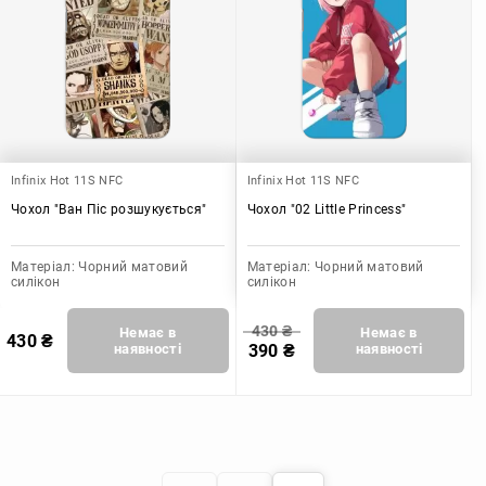
Infinix Hot 11S NFC
Infinix Hot 11S NFC
Чохол "Ван Піс розшукується"
Чохол "02 Little Princess"
Матеріал:
Чорний матовий
Матеріал:
Чорний матовий
силікон
силікон
430
₴
Немає в
Немає в
430
₴
наявності
390
₴
наявності