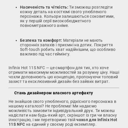
Насиченість та чіткість:
Ти зможеш розгледіти
кожну деталь на костюмі свого улюбленого
персонажа. Кольори залишаються соковитими,
як у першій серії високобюджетного
повнометражного аніме.
Безпека та комфорт:
Матеріали не мають
сторонніх запахів і приємні на дотик. Покриття
Soft-touch робить хват надійнішим, що особливо
важливо під час геймінгу.
Infinix Hot 11S NFC — це смартфон для тих, хто хоче
отримати максимум можливостей за розумну ціну. Наші
чохли доповнюють цю концепцію, пропонуючи топовий
захист та ексклюзивний дизайн без зайвих витрат.
Стань дизайнером власного артефакту
Не знайшов свого улюбленого, рідкісного персонажа в
нашому каталозі? Не проблема! Ми надаємо
можливість замовити індивідуальний друк. Ти можеш
надіслати нам будь-який арт, скріншот із гри чи власну
ілюстрацію, і ми перетворимо твій
чохол для Infinix Hot
11S NFC
на єдиний у своєму роді екземпляр.