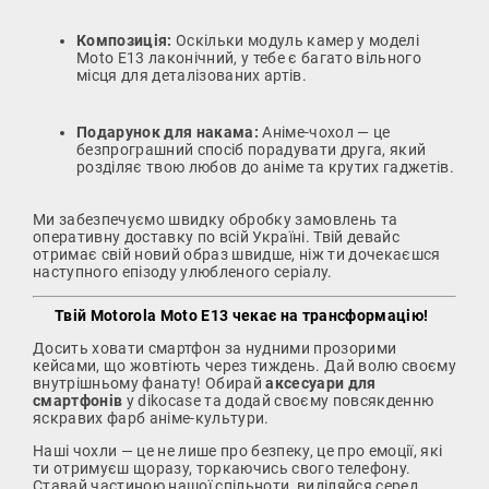
Композиція:
Оскільки модуль камер у моделі
Moto E13 лаконічний, у тебе є багато вільного
місця для деталізованих артів.
Подарунок для накама:
Аніме-чохол — це
безпрограшний спосіб порадувати друга, який
розділяє твою любов до аніме та крутих гаджетів.
Ми забезпечуємо швидку обробку замовлень та
оперативну доставку по всій Україні. Твій девайс
отримає свій новий образ швидше, ніж ти дочекаєшся
наступного епізоду улюбленого серіалу.
Твій Motorola Moto E13 чекає на трансформацію!
Досить ховати смартфон за нудними прозорими
кейсами, що жовтіють через тиждень. Дай волю своєму
внутрішньому фанату! Обирай
аксесуари для
смартфонів
у dikocase та додай своєму повсякденню
яскравих фарб аніме-культури.
Наші чохли — це не лише про безпеку, це про емоції, які
ти отримуєш щоразу, торкаючись свого телефону.
Ставай частиною нашої спільноти, виділяйся серед