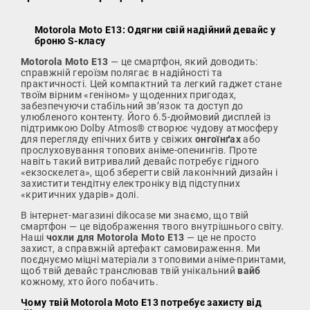
Motorola Moto E13: Одягни свій надійний девайс у
броню S-класу
Motorola Moto E13
— це смартфон, який доводить:
справжній героїзм полягає в надійності та
практичності. Цей компактний та легкий гаджет стане
твоїм вірним «геніном» у щоденних пригодах,
забезпечуючи стабільний зв’язок та доступ до
улюбленого контенту. Його 6.5-дюймовий дисплей із
підтримкою Dolby Atmos® створює чудову атмосферу
для перегляду епічних битв у свіжих
онгоїнґах
або
прослуховування топових аніме-опенингів. Проте
навіть такий витривалий девайс потребує гідного
«екзоскелета», щоб зберегти свій лаконічний дизайн і
захистити тендітну електроніку від підступних
«критичних ударів» долі.
В інтернет-магазині dikocase ми знаємо, що твій
смартфон — це відображення твого внутрішнього світу.
Наші
чохли для Motorola Moto E13
— це не просто
захист, а справжній артефакт самовираження. Ми
поєднуємо міцні матеріали з топовими аніме-принтами,
щоб твій девайс транслював твій унікальний
вайб
кожному, хто його побачить.
Чому твій Motorola Moto E13 потребує захисту від