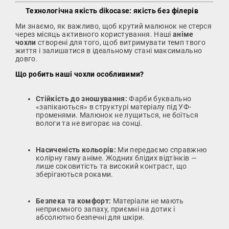
Технологічна якість dikocase: якість без філерів
Ми знаємо, як важливо, щоб крутий малюнок не стерся
через місяць активного користування. Наші
аніме
чохли
створені для того, щоб витримувати темп твого
життя і залишатися в ідеальному стані максимально
довго.
Що робить наші чохли особливими?
Стійкість до зношування:
Фарби буквально
«запікаються» в структурі матеріалу під УФ-
променями. Малюнок не лущиться, не боїться
вологи та не вигорає на сонці.
Насиченість кольорів:
Ми передаємо справжню
колірну гаму аніме. Жодних блідих відтінків —
лише соковитість та високий контраст, що
зберігаються роками.
Безпека та комфорт:
Матеріали не мають
неприємного запаху, приємні на дотик і
абсолютно безпечні для шкіри.