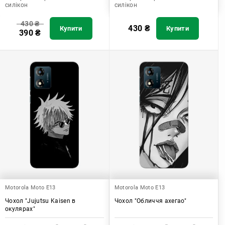
силікон
силікон
430
₴
430
₴
Купити
Купити
390
₴
Motorola Moto E13
Motorola Moto E13
Чохол "Jujutsu Kaisen в
Чохол "Обличчя ахегао"
окулярах"