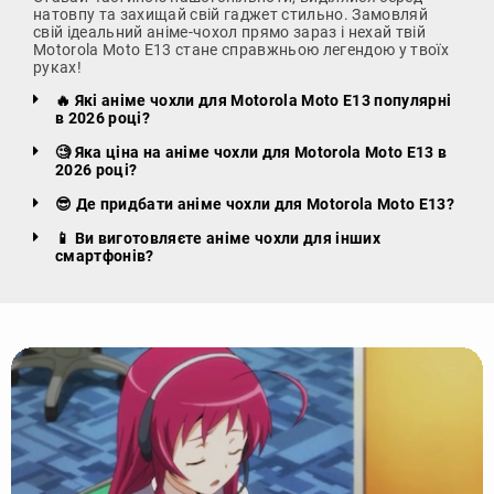
натовпу та захищай свій гаджет стильно. Замовляй
свій ідеальний аніме-чохол прямо зараз і нехай твій
Motorola Moto E13 стане справжньою легендою у твоїх
руках!
🔥 Які аніме чохли для Motorola Moto E13 популярні
в 2026 році?
🧐 Яка ціна на аніме чохли для Motorola Moto E13 в
2026 році?
😎 Де придбати аніме чохли для Motorola Moto E13?
📱 Ви виготовляєте аніме чохли для інших
смартфонів?