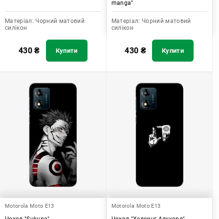
manga"
Матеріал:
Чорний матовий
Матеріал:
Чорний матовий
силікон
силікон
430
₴
430
₴
Купити
Купити
Motorola Moto E13
Motorola Moto E13
Чохол "Sukuna"
Чохол "Хелсинг Алукард"