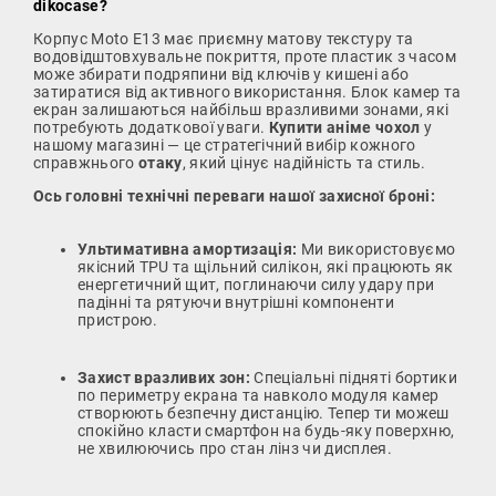
dikocase?
Корпус Moto E13 має приємну матову текстуру та
водовідштовхувальне покриття, проте пластик з часом
може збирати подряпини від ключів у кишені або
затиратися від активного використання. Блок камер та
екран залишаються найбільш вразливими зонами, які
потребують додаткової уваги.
Купити аніме чохол
у
нашому магазині — це стратегічний вибір кожного
справжнього
отаку
, який цінує надійність та стиль.
Ось головні технічні переваги нашої захисної броні:
Ультимативна амортизація:
Ми використовуємо
якісний TPU та щільний силікон, які працюють як
енергетичний щит, поглинаючи силу удару при
падінні та рятуючи внутрішні компоненти
пристрою.
Захист вразливих зон:
Спеціальні підняті бортики
по периметру екрана та навколо модуля камер
створюють безпечну дистанцію. Тепер ти можеш
спокійно класти смартфон на будь-яку поверхню,
не хвилюючись про стан лінз чи дисплея.