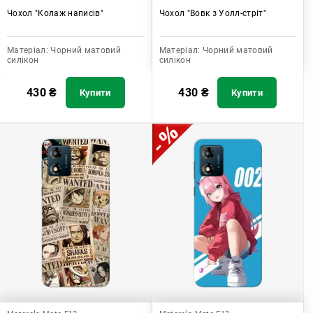
Чохол "Колаж написів"
Чохол "Вовк з Уолл-стріт"
Матеріал:
Чорний матовий
Матеріал:
Чорний матовий
силікон
силікон
430
₴
430
₴
Купити
Купити