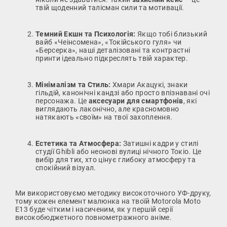
твій щоденний талісман сили та мотивації.
Темний Екшн та Психологія:
Якщо тобі близький
вайб «Чеінсомена», «Токійського гуля» чи
«Берсерка», наші деталізовані та контрастні
принти ідеально підкреслять твій характер.
Мінімалізм та Стиль:
Хмари Акацукі, знаки
гільдій, канонічні кандзі або просто впізнавані очі
персонажа. Це
аксесуари для смартфонів
, які
виглядають лаконічно, але красномовно
натякають «своїм» на твої захоплення.
Естетика та Атмосфера:
Затишні кадри у стилі
студії Ghibli або неонові вулиці нічного Токіо. Це
вибір для тих, хто цінує глибоку атмосферу та
спокійний візуал.
Ми використовуємо методику високоточного УФ-друку,
тому кожен елемент малюнка на твоїй Motorola Moto
E13 буде чітким і насиченим, як у першій серії
високобюджетного повнометражного аніме.