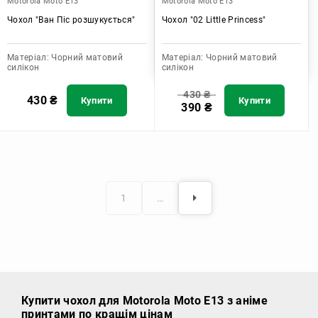
Motorola Moto E13
Motorola Moto E13
Чохол "Ван Піс розшукується"
Чохол "02 Little Princess"
Матеріал:
Чорний матовий
Матеріал:
Чорний матовий
силікон
силікон
430
₴
430
₴
Купити
Купити
390
₴
1
…
Купити чохол
для Motorola Moto E13 з аніме
принтами по кращім цінам