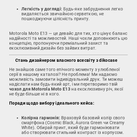
Легкість у догляді:
Будь-яке забруднення легко
видаляється звичайною серветкою, не
пошкоджуючи цілісність принту.
Motorola Moto E13 — це девайс для тих, хто цінує баланс
надійності та можливостей. Наші чохли доповнюють цю
концепцію, пропонуючи преміальний захист та
ексклюзивний дизайн без зайвих витрат.
Стань дизайнером власного всесвіту з dikocase
Не знайшов саме того епічного моменту з улюбленої
серії в нашому каталозі? Не проблема! Ми надаємо
можливість замовити індивідуальний друк. Ти можеш
надіслати нам будь-який арт, і ми перетворимо твій
чохол для Motorola Moto E13
на ексклюзивну річ, якої
не буде більше ні в кого.
Поради щодо вибору ідеального кейса:
Колірна гармонія:
Враховуй базовий колір свого
смартфона (Cosmic Black, Aurora Green чи Creamy
White). Обирай принт, який буде гармоніювати
або створювати стильний контраст із корпусом.