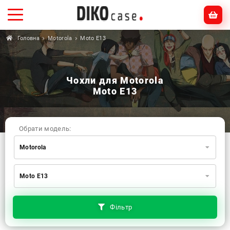
Головна
Motorola
Moto E13
Чохли для Motorola
Moto E13
Обрати модель:
Motorola
Xiaomi
Samsung
Apple
Moto E13
Huawei
Oppo
Realme
TECNO
ZTE
OnePlus
Google
Doogee
Фільтр
Infinix
Sony
Motorola