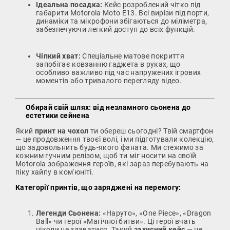
Ідеальна посадка:
Кейс розроблений чітко під
габарити Motorola Moto E13. Всі вирізи під порти,
динаміки та мікрофони збігаються до міліметра,
забезпечуючи легкий доступ до всіх функцій.
Чіпкий хват:
Спеціальне матове покриття
запобігає ковзанню гаджета в руках, що
особливо важливо під час напружених ігрових
моментів або тривалого перегляду відео.
Обирай свій шлях: від незламного сьонена до
естетики сейнена
Який
принт на чохол
ти обереш сьогодні? Твій смартфон
— це продовження твоєї волі, і ми підготували колекцію,
що задовольнить будь-якого фаната. Ми стежимо за
кожним гучним релізом, щоб ти міг носити на своїй
Motorola зображення героїв, які зараз перебувають на
піку хайпу в ком'юніті.
Категорії принтів, що заряджені на перемогу:
Легенди Сьонена:
«Наруто», «One Piece», «Dragon
Ball» чи герої «Магічної битви». Ці герої вчать
ніколи не здаватися. Такий
захисний кейс
— це