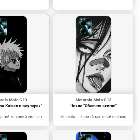
rola Moto G13
Motorola Moto G13
tsu Kaisen в окулярах"
Чохол "Обличчя ахегао"
рний матовий силікон
Матеріал:
Чорний матовий силікон