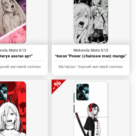
rola Moto G13
Motorola Moto G13
Кагуя ахегао арт"
Чохол "Power (chainsaw man) manga"
рний матовий силікон
Матеріал:
Чорний матовий силікон