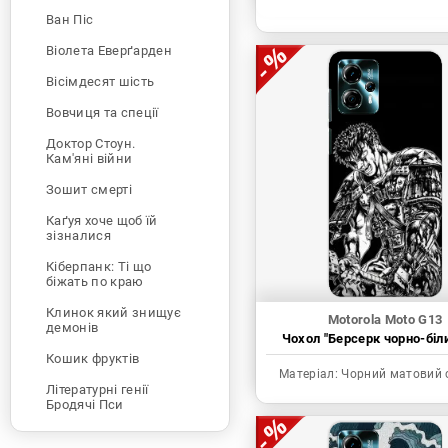
Ван Піс
Віолета Еверґарден
Вісімдесят шість
Вовчиця та спеції
Доктор Стоун.
Кам'яні війни
Зошит смерті
Каґуя хоче щоб їй
зізналися
Кіберпанк: Ті що
біжать по краю
Клинок який знищує
Motorola Moto G13
демонів
Чохол "Берсерк чорно-біл
Кошик фруктів
Матеріал:
Чорний матовий 
Літературні генії
Бродячі Пси
Людина-бензопила