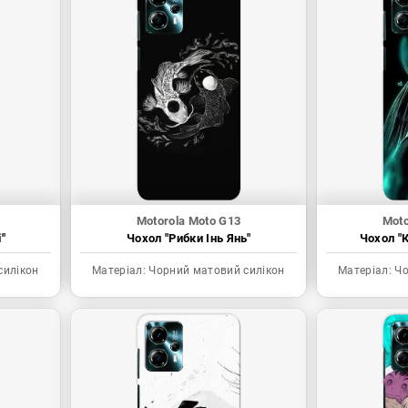
Motorola Moto G13
Moto
"
Чохол "Рибки Інь Янь"
Чохол "К
силікон
Матеріал:
Чорний матовий силікон
Матеріал:
Чо