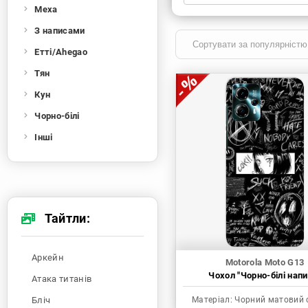
Меха
Xiaomi
Samsung
Apple
Huawei
З написами
Oppo
Realme
TECNO
ZTE
Етті/Ahegao
OnePlus
Google
Doogee
Тян
Infinix
Sony
Motorola
Кун
Чорно-білі
Інші
Тайтли:
Аркейн
Motorola Moto G13
Чохол "Чорно-білі напи
Атака титанів
Бліч
Матеріал:
Чорний матовий 