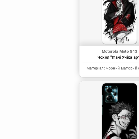
Синя в’язниця
Скейт: Безкінечність
Токійські месники
Ця фарфорова
лялечка закохалася
Motorola Moto G13
Чохол "Ітачі Учіха ар
Матеріал:
Чорний матовий 