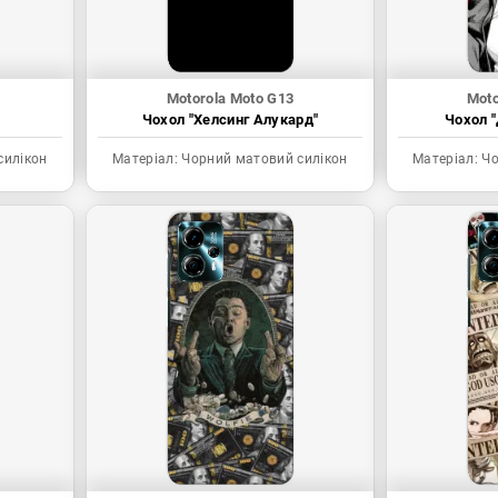
Motorola Moto G13
Moto
Чохол "Хелсинг Алукард"
Чохол "
силікон
Матеріал:
Чорний матовий силікон
Матеріал:
Чо