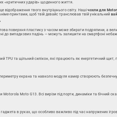
пних «критичних ударів» щоденного життя.
 це відображення твого внутрішнього світу. Наші
чохли для Motor
німе-принтами, щоб твій девайс транслював твій унікальний
ва
?
това поверхня пластику з часом може збирати подряпини, а вел
ені до випадкових падінь — можуть залишити на смартфоні неба
й TPU та щільний силікон, які працюють як енергетичний щит, п
о периметру екрана та навколо модуля камер створюють безпечну
 Motorola Moto G13. Всі вирізи під порти, динаміки та бічний ска
гаджета в руках, що особливо важливо під час напружених ігров