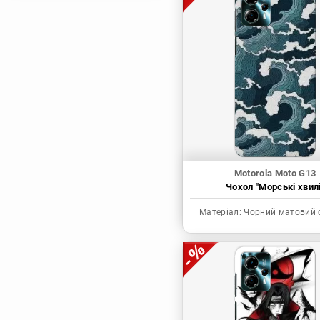
Магічна битва
Мисливець х
Мисливець
Моя академія героїв
Наруто
Неймовірні пригоди
ДжоДжо
П'ять наречених
Патріот Моріарті
Motorola Moto G13
Чохол "Морські хвилі
Повелитель
Реінкарнація
Матеріал:
Чорний матовий 
безробітного: Історія
про пригоди в
іншому світі
Родина Шпигунів
Сага про Вінланд
Сворд Арт Онлайн