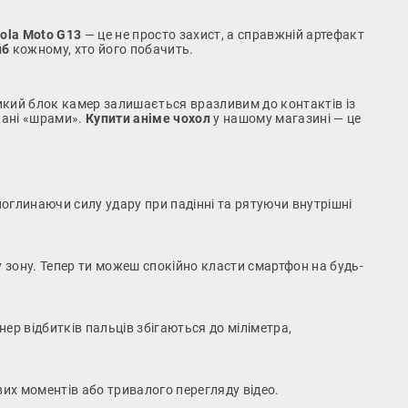
ola Moto G13
— це не просто захист, а справжній артефакт
йб
кожному, хто його побачить.
икий блок камер залишається вразливим до контактів із
жані «шрами».
Купити аніме чохол
у нашому магазині — це
оглинаючи силу удару при падінні та рятуючи внутрішні
 зону. Тепер ти можеш спокійно класти смартфон на будь-
нер відбитків пальців збігаються до міліметра,
их моментів або тривалого перегляду відео.