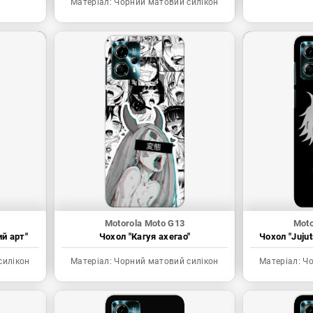
Матеріал:
Чорний матовий силікон
Motorola Moto G13
Moto
ий арт"
Чохол "Кагуя ахегао"
Чохол "Juju
силікон
Матеріал:
Чорний матовий силікон
Матеріал:
Чо