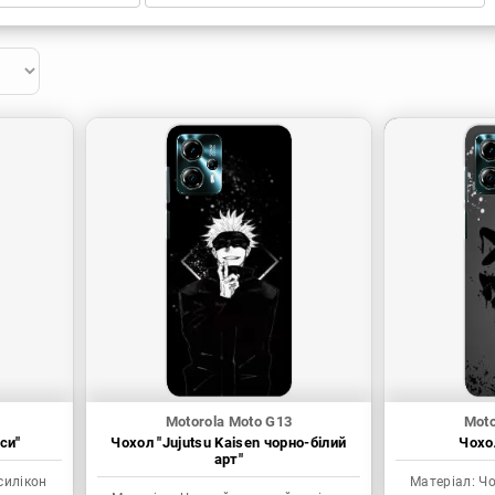
Motorola Moto G13
Moto
си"
Чохол "Jujutsu Kaisen чорно-білий
Чохол
арт"
силікон
Матеріал:
Чо