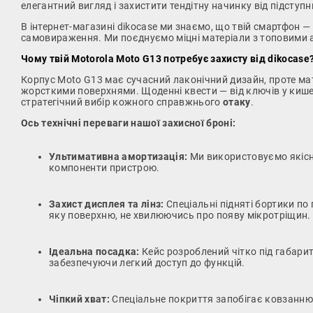
елегантний вигляд і захистити тендітну начинку від підсту
В інтернет-магазині dikocase ми знаємо, що твій смартфон —
самовираження. Ми поєднуємо міцні матеріали з топовими а
Чому твій Motorola Moto G13 потребує захисту від dikocase
Корпус Moto G13 має сучасний лаконічний дизайн, проте ма
жорсткими поверхнями. Щоденні квести — від ключів у киш
стратегічний вибір кожного справжнього
отаку
.
Ось технічні переваги нашої захисної броні:
Ультимативна амортизація:
Ми використовуємо якісни
компоненти пристрою.
Захист дисплея та лінз:
Спеціальні підняті бортики п
яку поверхню, не хвилюючись про появу мікротріщин.
Ідеальна посадка:
Кейс розроблений чітко під габарити
забезпечуючи легкий доступ до функцій.
Чіпкий хват:
Спеціальне покриття запобігає ковзанню 