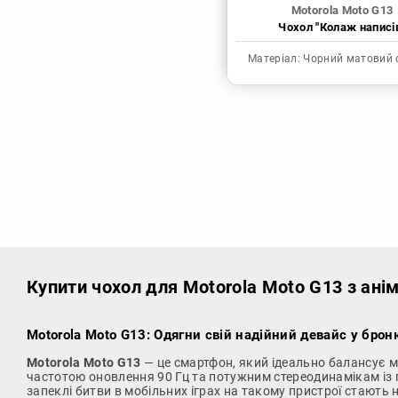
Motorola Moto G13
Чохол "Колаж написі
Матеріал:
Чорний матовий 
Купити чохол
для Motorola Moto G13 з ані
Motorola Moto G13: Одягни свій надійний девайс у брон
Motorola Moto G13
— це смартфон, який ідеально балансує м
частотою оновлення 90 Гц та потужним стереодинамікам із
запеклі битви в мобільних іграх на такому пристрої стають