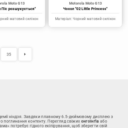
rola Moto G13
Motorola Moto G13
н Піс розшукується"
Чохол "02 Little Princess"
рний матовий силікон
Матеріал:
Чорний матовий силікон
35
демії ніндзя. Завдяки плавному 6.5-дюймовому дисплею з
о поглинання контенту. Перегляд свіжих
онгоїнґів
або
ма» потребує гідного екіпірування, щоб зберегти свій