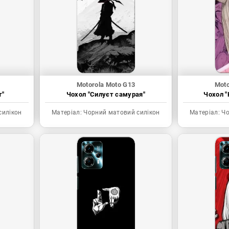
Motorola Moto G13
Moto
т"
Чохол "Силуєт самурая"
Чохол "
силікон
Матеріал:
Чорний матовий силікон
Матеріал:
Чо