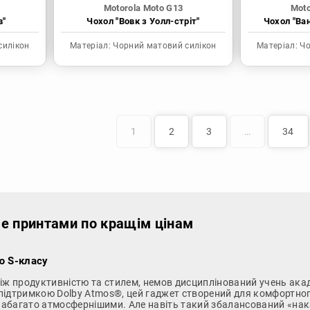
Motorola Moto G13
Moto
в"
Чохол "Вовк з Уолл-стріт"
Чохол "Ва
силікон
Матеріал:
Чорний матовий силікон
Матеріал:
Чо
1
2
3
…
34
ме принтами по кращім цінам
ю S-класу
іж продуктивністю та стилем, немов дисциплінований учень ака
 підтримкою Dolby Atmos®, цей гаджет створений для комфортног
 набагато атмосфернішими. Але навіть такий збалансований «нака