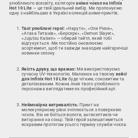
улюбленого всесвіту, категорія
аніме чохол на Infinix
Hot 10 Lite
— це твій ідеальний вибір. Ми пропонуємо
одну з найбільших в Україні колекцій аніме-принтів.
Твої улюблені герої:
«Наруто», «One Piece»,
«Атака Титанів», «Берсерк», «Demon Slayer»,
«Jujutsu Kaisen» — обирай тайтл, який тобі
відгукується. Ми постійно оновлюємо
асортимент, щоб ти завжди знаходив найгарячіші
новинки сезону.
Якість друку, що вражає:
Ми використовуємо
сучасну UV-технологію. Малюнок на твоєму
кейсі
для Infinix Hot 10 Lite
буде чітким, соковитим та
деталізованим. Кожна лінія твого улюбленого
персонажа виглядатиме як професійний арт.
Неймовірна витривалість:
Принт на
молекулярному рівні зчіплюється з поверхнею
чохла. Він не боїться вологи, антисептиків чи
вигорання на сонці. Твій герой залишатиметься
яскравим протягом усього терміну служби чохла.