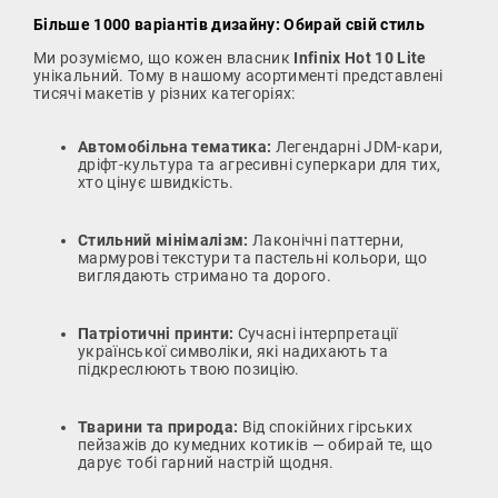
Більше 1000 варіантів дизайну: Обирай свій стиль
Ми розуміємо, що кожен власник
Infinix Hot 10 Lite
унікальний. Тому в нашому асортименті представлені
тисячі макетів у різних категоріях:
Автомобільна тематика:
Легендарні JDM-кари,
дріфт-культура та агресивні суперкари для тих,
хто цінує швидкість.
Стильний мінімалізм:
Лаконічні паттерни,
мармурові текстури та пастельні кольори, що
виглядають стримано та дорого.
Патріотичні принти:
Сучасні інтерпретації
української символіки, які надихають та
підкреслюють твою позицію.
Тварини та природа:
Від спокійних гірських
пейзажів до кумедних котиків — обирай те, що
дарує тобі гарний настрій щодня.