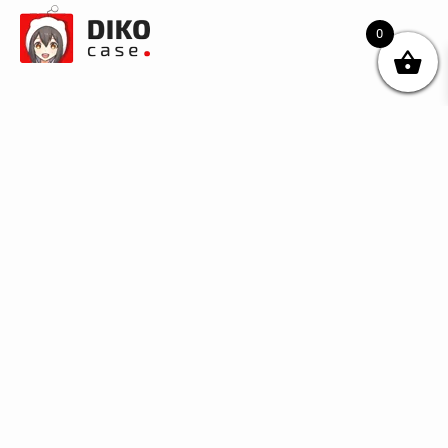
0
© DIKOcase 2026
ФОП Карпенко Альона Андріївна
Розділи
Про компанію
Доставка та оплата
Обмін та повернення
Блог
Купити чохли з чорного силікону
Купити чохли з термопластику