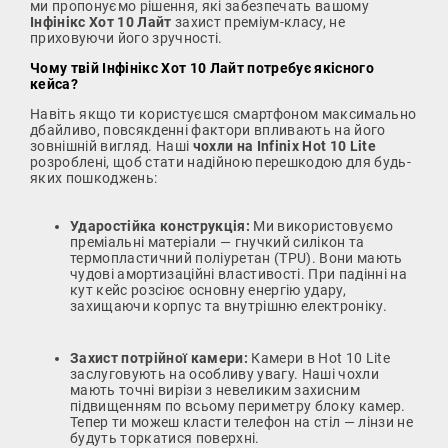
ми пропонуємо рішення, які забезпечать вашому
Інфінікс Хот 10 Лайт
захист преміум-класу, не
приховуючи його зручності.
Чому твій Інфінікс Хот 10 Лайт потребує якісного
кейса?
Навіть якщо ти користуєшся смартфоном максимально
дбайливо, повсякденні фактори впливають на його
зовнішній вигляд. Наші
чохли на Infinix Hot 10 Lite
розроблені, щоб стати надійною перешкодою для будь-
яких пошкоджень:
Ударостійка конструкція:
Ми використовуємо
преміальні матеріали — гнучкий силікон та
термопластичний поліуретан (TPU). Вони мають
чудові амортизаційні властивості. При падінні на
кут кейс розсіює основну енергію удару,
захищаючи корпус та внутрішню електроніку.
Захист потрійної камери:
Камери в Hot 10 Lite
заслуговують на особливу увагу. Наші чохли
мають точні вирізи з невеликим захисним
підвищенням по всьому периметру блоку камер.
Тепер ти можеш класти телефон на стіл — лінзи не
будуть торкатися поверхні.