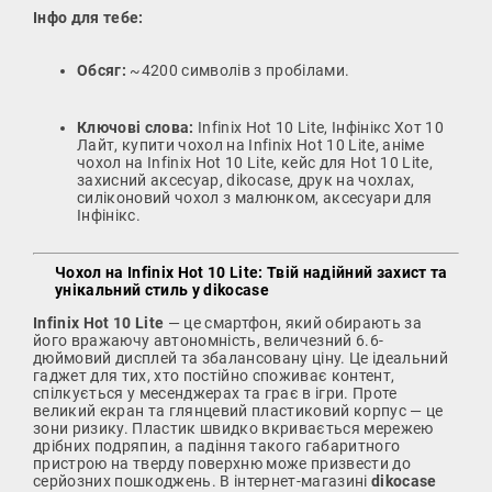
Інфо для тебе:
Обсяг:
~4200 символів з пробілами.
Ключові слова:
Infinix Hot 10 Lite, Інфінікс Хот 10
Лайт, купити чохол на Infinix Hot 10 Lite, аніме
чохол на Infinix Hot 10 Lite, кейс для Hot 10 Lite,
захисний аксесуар, dikocase, друк на чохлах,
силіконовий чохол з малюнком, аксесуари для
Інфінікс.
Чохол на Infinix Hot 10 Lite: Твій надійний захист та
унікальний стиль у dikocase
Infinix Hot 10 Lite
— це смартфон, який обирають за
його вражаючу автономність, величезний 6.6-
дюймовий дисплей та збалансовану ціну. Це ідеальний
гаджет для тих, хто постійно споживає контент,
спілкується у месенджерах та грає в ігри. Проте
великий екран та глянцевий пластиковий корпус — це
зони ризику. Пластик швидко вкривається мережею
дрібних подряпин, а падіння такого габаритного
пристрою на тверду поверхню може призвести до
серйозних пошкоджень. В інтернет-магазині
dikocase