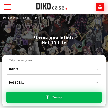
Головна
Infinix
Hot 10 Lite
Чохли для Infinix
Hot 10 Lite
Обрати модель:
Infinix
Xiaomi
Samsung
Apple
Hot 10 Lite
Huawei
Oppo
Realme
TECNO
ZTE
OnePlus
Google
Doogee
Фільтр
Infinix
Sony
Motorola