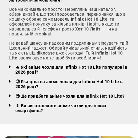
Все максимально просто! Переглянь наш каталог,
обери дизайн, що тобі подобається, переконайся, що в
кошику обрана саме модель
Infinix Hot 10 Lite
, та
оформлюй покупку за кілька кліків. Навіть якщо ти
називаєш свій телефон просто
Хот 10 Лайт
— ти на
правильній сторінці.
Не давай шансу випадковим подряпинам зіпсувати твій
ідеальний гаджет. Обирай унікальний стиль, надійність
та якість від
dikocase
вже сьогодні. Твій
Infinix Hot 10
Lite
заслуговує на те, щоб бути особливим!
🔥 Які аніме чохли для Infinix Hot 10 Lite популярні в
2026 році?
🧐 Яка ціна на аніме чохли для Infinix Hot 10 Lite в
2026 році?
😎 Де придбати аніме чохли для Infinix Hot 10 Lite?
📱 Ви виготовляєте аніме чохли для інших
смартфонів?