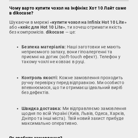
Чому варто купити чохол на Інфінікс Хот 10 Лайт саме
в dikocase?
Шукаючи в мережі
«купити чохол на Infinix Hot 10 Lite»
або
«кейс для Hot 10 Lite»
, ти хочеш отримати якість
без компромісів.
dikocase
— це:
Безпека матеріалів:
Наші заготовки не мають
неприємного запаху, вони гіпоалергенні та
приємні на дотик (soft-touch ефект). Телефон у
такому чохлі не ковзає в руці.
Контроль якості:
Кожне замовлення проходить
ручну перевірку перед відправкою. Ми особисто
впевнюємося, що ти отримаєш ідеальний виріб
без дефектів.
Швидка доставка:
Ми відправляємо замовлення
щодня по всій Україні (Київ, Львів, Одеса, Харків,
Дніпро та інші міста). Твій новий захист прибуде
максимально оперативно.
Як зробити замовлення?