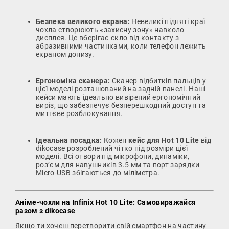
Безпека великого екрана:
Невеликі підняті краї
чохла створюють «захисну зону» навколо
дисплея. Це вберігає скло від контакту з
абразивними частинками, коли телефон лежить
екраном донизу.
Ергономіка сканера:
Сканер відбитків пальців у
цієї моделі розташований на задній панелі. Наші
кейси мають ідеально вивірений ергономічний
виріз, що забезпечує безперешкодний доступ та
миттєве розблокування.
Ідеальна посадка:
Кожен
кейс для Hot 10 Lite
від
dikocase розроблений чітко під розміри цієї
моделі. Всі отвори під мікрофони, динаміки,
роз’єм для навушників 3.5 мм та порт зарядки
Micro-USB збігаються до міліметра.
Аніме-чохли на Infinix Hot 10 Lite: Самовиражайся
разом з dikocase
Якщо ти хочеш перетворити свій смартфон на частину