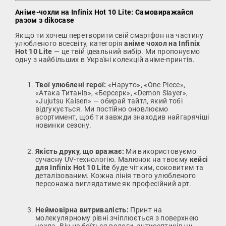
Аніме-чохли на Infinix Hot 10 Lite: Самовиражайся
разом з dikocase
Якщо ти хочеш перетворити свій смартфон на частину
улюбленого всесвіту, категорія
аніме чохол на Infinix
Hot 10 Lite
— це твій ідеальний вибір. Ми пропонуємо
одну з найбільших в Україні колекцій аніме-принтів.
Твої улюблені герої:
«Наруто», «One Piece»,
«Атака Титанів», «Берсерк», «Demon Slayer»,
«Jujutsu Kaisen» — обирай тайтл, який тобі
відгукується. Ми постійно оновлюємо
асортимент, щоб ти завжди знаходив найгарячіші
новинки сезону.
Якість друку, що вражає:
Ми використовуємо
сучасну UV-технологію. Малюнок на твоєму
кейсі
для Infinix Hot 10 Lite
буде чітким, соковитим та
деталізованим. Кожна лінія твого улюбленого
персонажа виглядатиме як професійний арт.
Неймовірна витривалість:
Принт на
молекулярному рівні зчіплюється з поверхнею
чохла. Він не боїться вологи, антисептиків чи