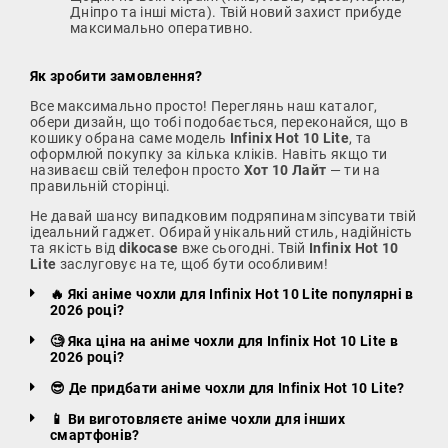
Дніпро та інші міста). Твій новий захист прибуде
максимально оперативно.
Як зробити замовлення?
Все максимально просто! Переглянь наш каталог,
обери дизайн, що тобі подобається, переконайся, що в
кошику обрана саме модель
Infinix Hot 10 Lite
, та
оформлюй покупку за кілька кліків. Навіть якщо ти
називаєш свій телефон просто
Хот 10 Лайт
— ти на
правильній сторінці.
Не давай шансу випадковим подряпинам зіпсувати твій
ідеальний гаджет. Обирай унікальний стиль, надійність
та якість від
dikocase
вже сьогодні. Твій
Infinix Hot 10
Lite
заслуговує на те, щоб бути особливим!
🔥 Які аніме чохли для Infinix Hot 10 Lite популярні в
2026 році?
🧐 Яка ціна на аніме чохли для Infinix Hot 10 Lite в
2026 році?
😎 Де придбати аніме чохли для Infinix Hot 10 Lite?
📱 Ви виготовляєте аніме чохли для інших
смартфонів?