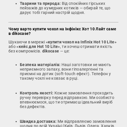
Тварини та природа:
Від спокійних гірських
пейзажів до кумедних котиків — обирай те, що
дарує тобі гарний настрій щодня.
Чому варто купити чохол на Інфінікс Хот 10 Лайт саме
в dikocase?
Шукаючи в мережі
«купити чохол на Infinix Hot 10 Lite»
або
«кейс для Hot 10 Lite»
, ти хочеш отримати якість
без компромісів.
dikocase
— це:
Безпека матеріалів:
Наші заготовки не мають
неприємного запаху, вони гіпоалергенні та
приємні на дотик (soft-touch ефект). Телефон у
такому чохлі не ковзає в руці.
Контроль якості:
Кожне замовлення проходить
ручну перевірку перед відправкою. Ми особисто
впевнюємося, що ти отримаєш ідеальний виріб
без дефектів.
Швидка доставка:
Ми відправляємо замовлення
щодня по всій Україні (Київ, Львів, Одеса, Харків,