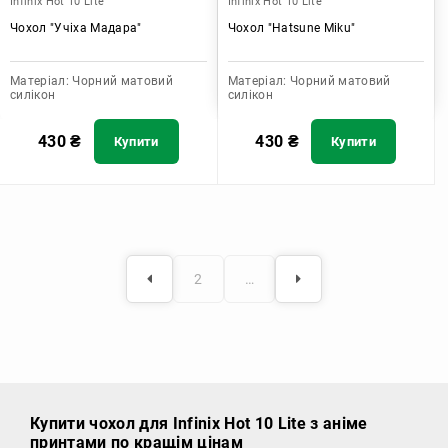
Infinix Hot 10 Lite
Infinix Hot 10 Lite
Чохол "Учіха Мадара"
Чохол "Hatsune Miku"
Матеріал:
Чорний матовий
Матеріал:
Чорний матовий
силікон
силікон
430
₴
430
₴
Купити
Купити
2
…
Купити чохол
для Infinix Hot 10 Lite з аніме
принтами по кращім цінам