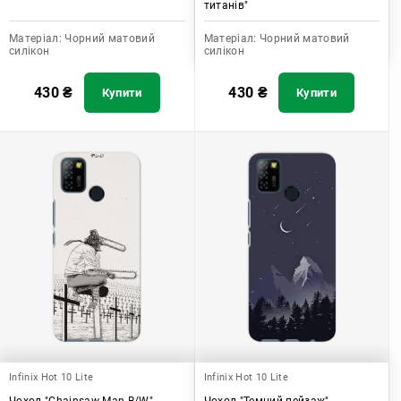
титанів"
Матеріал:
Чорний матовий
Матеріал:
Чорний матовий
силікон
силікон
430
₴
430
₴
Купити
Купити
Infinix Hot 10 Lite
Infinix Hot 10 Lite
Чохол "Chainsaw Man B/W"
Чохол "Темний пейзаж"