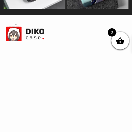
0
© DIKOcase 2026
ФОП Карпенко Альона Андріївна
Розділи
Про компанію
Доставка та оплата
Обмін та повернення