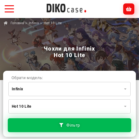
Головна
Infinix
Hot 10 Lite
Чохли для Infinix
Hot 10 Lite
Обрати модель:
Infinix
Xiaomi
Samsung
Apple
Hot 10 Lite
Huawei
Oppo
Realme
TECNO
ZTE
OnePlus
Google
Doogee
Фільтр
Infinix
Sony
Motorola