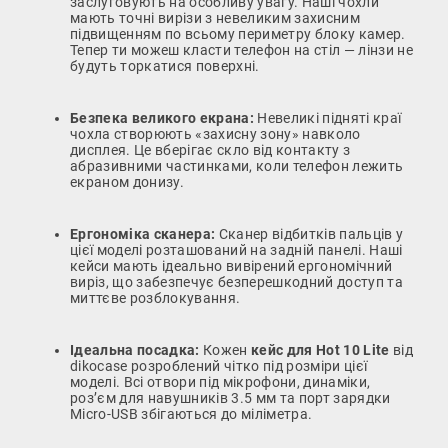
заслуговують на особливу увагу. Наші чохли
мають точні вирізи з невеликим захисним
підвищенням по всьому периметру блоку камер.
Тепер ти можеш класти телефон на стіл — лінзи не
будуть торкатися поверхні.
Безпека великого екрана:
Невеликі підняті краї
чохла створюють «захисну зону» навколо
дисплея. Це вберігає скло від контакту з
абразивними частинками, коли телефон лежить
екраном донизу.
Ергономіка сканера:
Сканер відбитків пальців у
цієї моделі розташований на задній панелі. Наші
кейси мають ідеально вивірений ергономічний
виріз, що забезпечує безперешкодний доступ та
миттєве розблокування.
Ідеальна посадка:
Кожен
кейс для Hot 10 Lite
від
dikocase розроблений чітко під розміри цієї
моделі. Всі отвори під мікрофони, динаміки,
роз’єм для навушників 3.5 мм та порт зарядки
Micro-USB збігаються до міліметра.