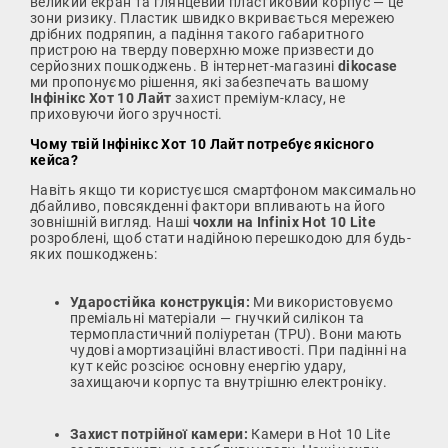
великий екран та глянцевий пластиковий корпус — це
зони ризику. Пластик швидко вкривається мережею
дрібних подряпин, а падіння такого габаритного
пристрою на тверду поверхню може призвести до
серйозних пошкоджень. В інтернет-магазині
dikocase
ми пропонуємо рішення, які забезпечать вашому
Інфінікс Хот 10 Лайт
захист преміум-класу, не
приховуючи його зручності.
Чому твій Інфінікс Хот 10 Лайт потребує якісного
кейса?
Навіть якщо ти користуєшся смартфоном максимально
дбайливо, повсякденні фактори впливають на його
зовнішній вигляд. Наші
чохли на Infinix Hot 10 Lite
розроблені, щоб стати надійною перешкодою для будь-
яких пошкоджень:
Ударостійка конструкція:
Ми використовуємо
преміальні матеріали — гнучкий силікон та
термопластичний поліуретан (TPU). Вони мають
чудові амортизаційні властивості. При падінні на
кут кейс розсіює основну енергію удару,
захищаючи корпус та внутрішню електроніку.
Захист потрійної камери:
Камери в Hot 10 Lite