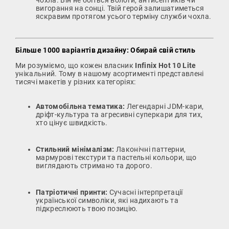
вигорання на сонці. Твій герой залишатиметься
яскравим протягом усього терміну служби чохла.
Більше 1000 варіантів дизайну: Обирай свій стиль
Ми розуміємо, що кожен власник
Infinix Hot 10 Lite
унікальний. Тому в нашому асортименті представлені
тисячі макетів у різних категоріях:
Автомобільна тематика:
Легендарні JDM-кари,
дріфт-культура та агресивні суперкари для тих,
хто цінує швидкість.
Стильний мінімалізм:
Лаконічні паттерни,
мармурові текстури та пастельні кольори, що
виглядають стримано та дорого.
Патріотичні принти:
Сучасні інтерпретації
української символіки, які надихають та
підкреслюють твою позицію.