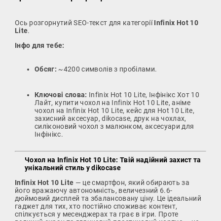
Ось розгорнутий SEO-текст для категорії
Infinix Hot 10
Lite
.
Інфо для тебе:
Обсяг:
~4200 символів з пробілами.
Ключові слова:
Infinix Hot 10 Lite, Інфінікс Хот 10
Лайт, купити чохол на Infinix Hot 10 Lite, аніме
чохол на Infinix Hot 10 Lite, кейс для Hot 10 Lite,
захисний аксесуар, dikocase, друк на чохлах,
силіконовий чохол з малюнком, аксесуари для
Інфінікс.
Чохол на Infinix Hot 10 Lite: Твій надійний захист та
унікальний стиль у dikocase
Infinix Hot 10 Lite
— це смартфон, який обирають за
його вражаючу автономність, величезний 6.6-
дюймовий дисплей та збалансовану ціну. Це ідеальний
гаджет для тих, хто постійно споживає контент,
спілкується у месенджерах та грає в ігри. Проте