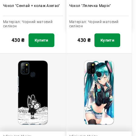
Чохол "Сенпай + колаж Ахегао"
Чохол "Лялечка Марін"
Матеріал:
Чорний матовий
Матеріал:
Чорний матовий
силікон
силікон
430
₴
430
₴
Купити
Купити