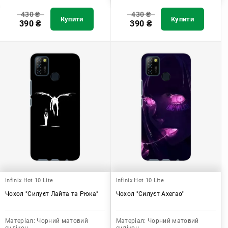
430
₴
430
₴
Купити
Купити
390
₴
390
₴
Infinix Hot 10 Lite
Infinix Hot 10 Lite
Чохол "Силуєт Лайта та Рюка"
Чохол "Силуєт Ахегао"
Матеріал:
Чорний матовий
Матеріал:
Чорний матовий