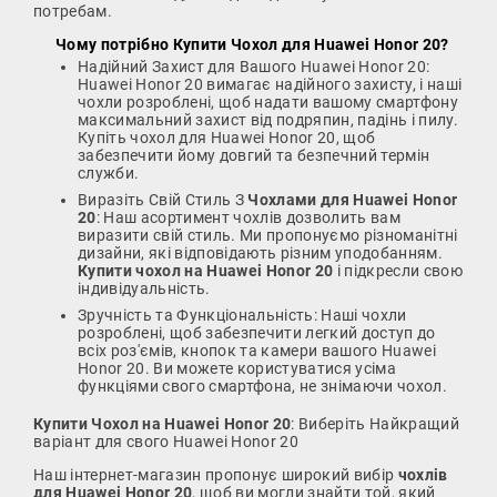
потребам.
Чому потрібно
Купити Чохол для Huawei Honor 20
?
Надійний Захист для Вашого Huawei Honor 20:
Huawei Honor 20 вимагає надійного захисту, і наші
чохли розроблені, щоб надати вашому смартфону
максимальний захист від подряпин, падінь і пилу.
Купіть чохол для Huawei Honor 20, щоб
забезпечити йому довгий та безпечний термін
служби.
Виразіть Свій Стиль З
Чохлами для Huawei Honor
20
: Наш асортимент чохлів дозволить вам
виразити свій стиль. Ми пропонуємо різноманітні
дизайни, які відповідають різним уподобанням.
Купити чохол на Huawei Honor 20
і підкресли свою
індивідуальність.
Зручність та Функціональність: Наші чохли
розроблені, щоб забезпечити легкий доступ до
всіх роз'ємів, кнопок та камери вашого Huawei
Honor 20. Ви можете користуватися усіма
функціями свого смартфона, не знімаючи чохол.
Купити Чохол на Huawei Honor 20
: Виберіть Найкращий
варіант для свого Huawei Honor 20
Наш інтернет-магазин пропонує широкий вибір
чохлів
для Huawei Honor 20
, щоб ви могли знайти той, який