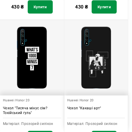
430
₴
430
₴
Купити
Купити
Huawei Honor 20
Huawei Honor 20
Чохол "Тисяча мінус сім?
Чохол "Какаші арт"
Токійський гуль"
Матеріал:
Прозорий силікон
Матеріал:
Прозорий силікон