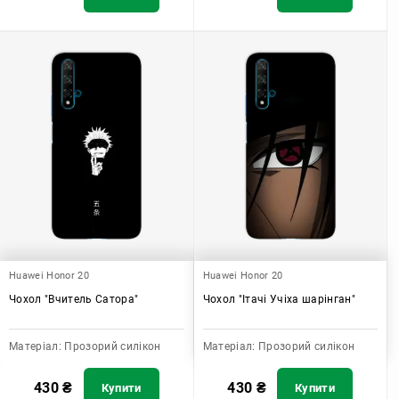
Huawei Honor 20
Huawei Honor 20
Чохол "Вчитель Сатора"
Чохол "Ітачі Учіха шарінган"
Матеріал:
Прозорий силікон
Матеріал:
Прозорий силікон
430
₴
430
₴
Купити
Купити