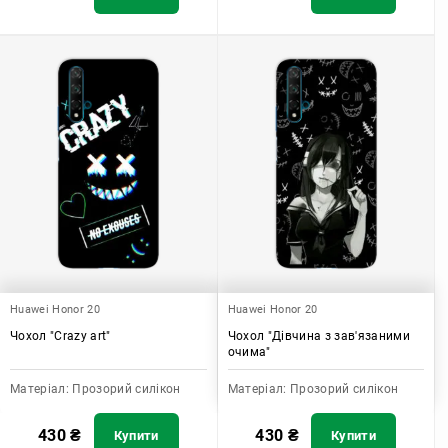
Huawei Honor 20
Huawei Honor 20
Чохол "Crazy art"
Чохол "Дівчина з зав'язаними
очима"
Матеріал:
Прозорий силікон
Матеріал:
Прозорий силікон
430
₴
430
₴
Купити
Купити