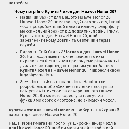
потребам.
Чому потрібно
Купити Чохол для Huawei Honor 20
?
Надійний Захист для Вашого Huawei Honor 20:
Huawei Honor 20 вимагає надійного захисту, і наші
чохли розроблені, щоб надати вашому смартфону
максимальний захист від подряпин, падінь і пилу.
Купіть чохол для Huawei Honor 20, щоб
забезпечити йому довгий та безпечний термін
служби.
Виразіть Свій Стиль З
Чохлами для Huawei Honor
20
: Наш асортимент чохлів дозволить вам
виразити свій стиль. Ми пропонуємо різноманітні
дизайни, які відповідають різним уподобанням.
Купити чохол на Huawei Honor 20
і підкресли свою
індивідуальність.
Зручність та Функціональність: Наші чохли
розроблені, щоб забезпечити легкий доступ до
всіх роз'ємів, кнопок та камери вашого Huawei
Honor 20. Ви можете користуватися усіма
функціями свого смартфона, не знімаючи чохол.
Купити Чохол на Huawei Honor 20
: Виберіть Найкращий
варіант для свого Huawei Honor 20
Наш інтернет-магазин пропонує широкий вибір
чохлів
для Huawei Honor 20
, щоб ви могли знайти той, який