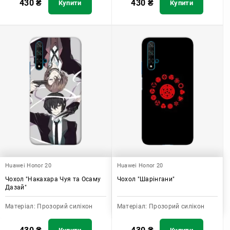
430
₴
430
₴
Купити
Купити
Huawei Honor 20
Huawei Honor 20
Чохол "Накахара Чуя та Осаму
Чохол "Шарінгани"
Дазай"
Матеріал:
Прозорий силікон
Матеріал:
Прозорий силікон