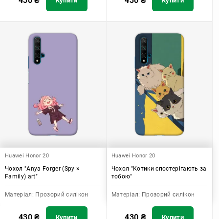
430
₴
430
₴
Купити
Купити
Huawei Honor 20
Huawei Honor 20
Чохол "Anya Forger (Spy ×
Чохол "Котики спостерігають за
Family) art"
тобою"
Матеріал:
Прозорий силікон
Матеріал:
Прозорий силікон
430
₴
430
₴
Купити
Купити