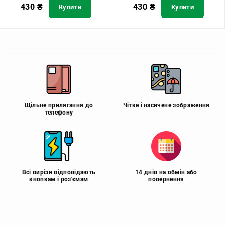
430
₴
430
₴
Купити
Купити
Щільне прилягання до
Чітке і насичене зображення
телефону
Всі вирізи відповідають
14 днів на обмін або
кнопкам і роз'ємам
повернення