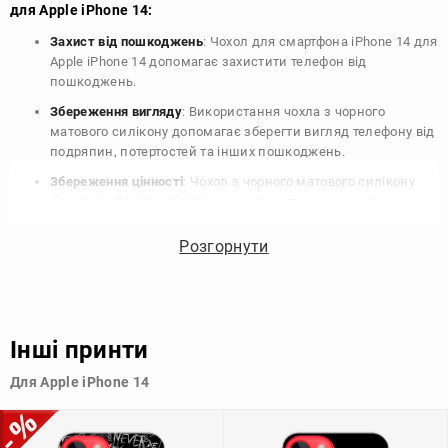
для Apple iPhone 14:
Захист від пошкоджень
: Чохол для смартфона iPhone 14 для
Apple iPhone 14 допомагає захистити телефон від
пошкоджень.
Збереження вигляду
: Використання чохла з чорного
матового силікону допомагає зберегти вигляд телефону від
подряпин, потертостей та інших пошкоджень.
Збереження цінності
: Чохол з чорного матового силікону
для Apple iPhone 14 допомагає зберегти цінність вашого
телефону, що особливо важливо для людей, які планують
продати свій пристрій в майбутньому.
Розгорнути
Варіативність дизайну
: Наявність великого вибору чохлів
для Apple iPhone 14 з чорного матового силікону дозволяє
підібрати той, що найбільше відповідає вашому стилю та
особистому смаку.
Інші принти
Узагалі, чохол для телефону - це дуже корисний аксесуар, який
Для Apple iPhone 14
допомагає захистити ваш пристрій, зберегти його цінність і
додати зручності в користуванні.