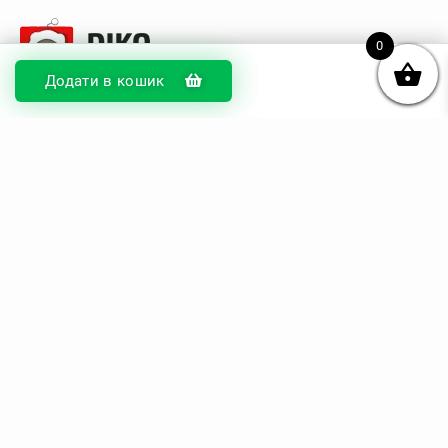
0
Додати в кошик
© DIKOcase 2026
ФОП Карпенко Альона Андріївна
Розділи
Про компанію
Доставка та оплата
Обмін та повернення
Блог
Купити чохли з чорного силікону