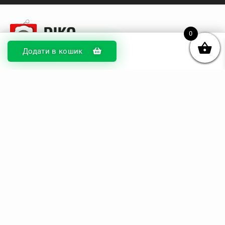
0
Додати в кошик
© DIKOcase 2026
ФОП Карпенко Альона Андріївна
Розділи
Про компанію
Доставка та оплата
Обмін та повернення
Блог
Купити чохли з чорного силікону