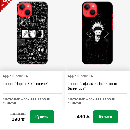
Apple iPhone 14
Apple iPhone 14
Чохол "Чорно-білі написи"
Чохол "Jujutsu Kaisen чорно-
білий арт"
Матеріал:
Чорний матовий
Матеріал:
Чорний матовий
силікон
силікон
430
₴
430
₴
Купити
Купити
390
₴