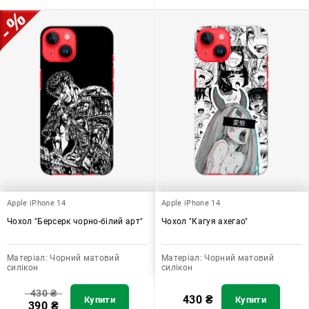
Apple iPhone 14
Apple iPhone 14
Чохол "Берсерк чорно-білий арт"
Чохол "Кагуя ахегао"
Матеріал:
Чорний матовий
Матеріал:
Чорний матовий
силікон
силікон
430
₴
430
₴
Купити
Купити
390
₴