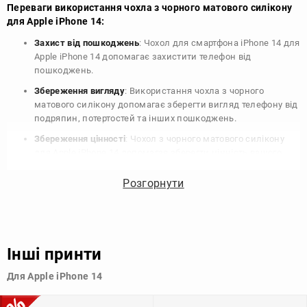
Переваги використання чохла з чорного матового силікону
для Apple iPhone 14:
Захист від пошкоджень
: Чохол для смартфона iPhone 14 для
Apple iPhone 14 допомагає захистити телефон від
пошкоджень.
Збереження вигляду
: Використання чохла з чорного
матового силікону допомагає зберегти вигляд телефону від
подряпин, потертостей та інших пошкоджень.
Збереження цінності
: Чохол з чорного матового силікону
для Apple iPhone 14 допомагає зберегти цінність вашого
телефону, що особливо важливо для людей, які планують
продати свій пристрій в майбутньому.
Розгорнути
Варіативність дизайну
: Наявність великого вибору чохлів
для Apple iPhone 14 з чорного матового силікону дозволяє
підібрати той, що найбільше відповідає вашому стилю та
особистому смаку.
Інші принти
Узагалі, чохол для телефону - це дуже корисний аксесуар, який
Для Apple iPhone 14
допомагає захистити ваш пристрій, зберегти його цінність і
додати зручності в користуванні.