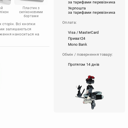
за тарифами перевізника
Укрпошта
ий
Пластик з
лікон
силіконовими
за тарифами перевізника
бортами
Оплата:
 сторін. Всі кнопки
'єми залишаються
Visa / MasterCard
аження наноситься на
Приват24
Mono Bank
Обмін / повернення товару:
Протягом 14 днів