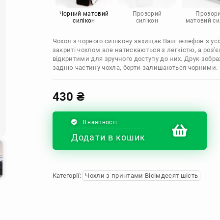
Infinix
Sony
Motorola
Чорний матовий
Прозорий
Прозор
силікон
силікон
матовий си
Чохол з чорного силікону захищає Ваш телефон з усіх
закриті чохлом але натискаються з легкістю, а роз
відкритими для зручного доступу до них. Друк зобр
задню частину чохла, борти залишаються чорними.
430
₴
В наявності
Додати в кошик
Категорії:
Чохли з принтами Вісімдесят шість