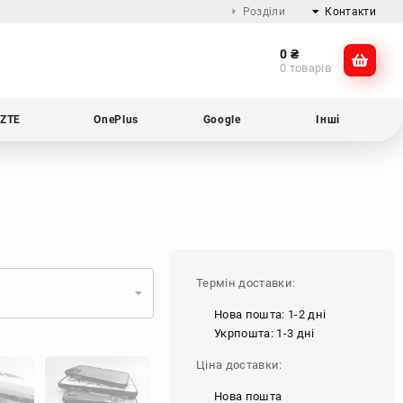
Розділи
Контакти
0
₴
Про компанію
@dikocase
0 товарів
Доставка та оплата
@dikocase
Обмін та повернення
ZTE
OnePlus
Google
Інші
Блог
Термін доставки:
Нова пошта: 1-2 дні
Укрпошта: 1-3 дні
Ціна доставки:
Нова пошта