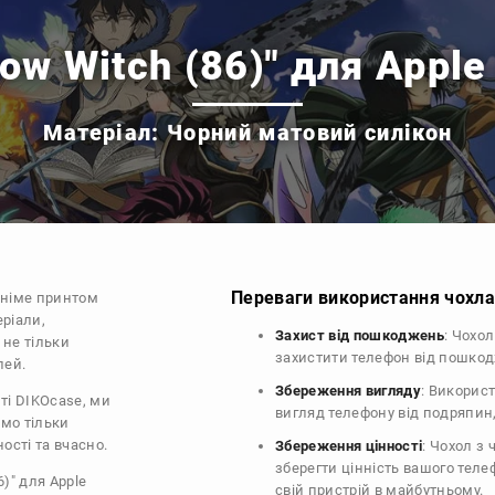
ow Witch (86)" для Apple
Матеріал: Чорний матовий силікон
Переваги використання чохла 
аніме принтом
еріали,
Захист від пошкоджень
: Чохо
 не тільки
захистити телефон від пошко
лей.
Збереження вигляду
: Викорис
ті DIKOcase, ми
вигляд телефону від подряпин
ємо тільки
ості та вчасно.
Збереження цінності
: Чохол з
зберегти цінність вашого тел
)" для Apple
свій пристрій в майбутньому.