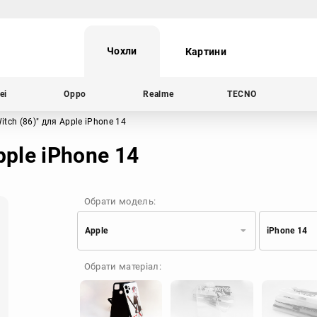
Чохли
Картини
ei
Oppo
Realme
TECNO
itch (86)"
для Apple iPhone 14
pple iPhone 14
Обрати модель:
Apple
iPhone 14
Xiaomi
Samsung
Обрати матеріал:
Apple
Huawei
Oppo
Realme
TECNO
ZTE
OnePlus
Google
Doogee