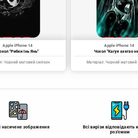
Apple iPhone 14
Apple iPhone 14
охол "Рибки Інь Янь"
Чохол "Кагуя ахегао н
л:
Чорний матовий силікон
Матеріал:
Чорний матовий 
 і насичене зображення
Всі вирізи відповідають 
роз'ємам