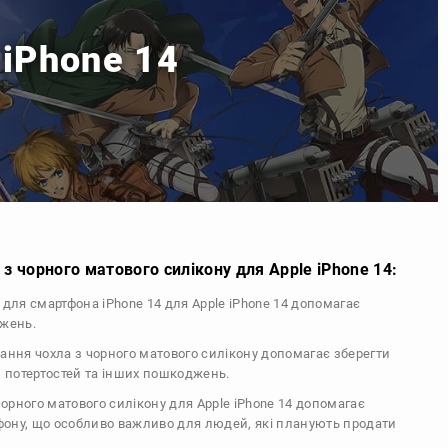
 iPhone 14
з чорного матового силікону для Apple iPhone 14:
л для смартфона iPhone 14 для Apple iPhone 14 допомагає
джень.
тання чохла з чорного матового силікону допомагає зберегти
, потертостей та інших пошкоджень.
 чорного матового силікону для Apple iPhone 14 допомагає
ефону, що особливо важливо для людей, які планують продати