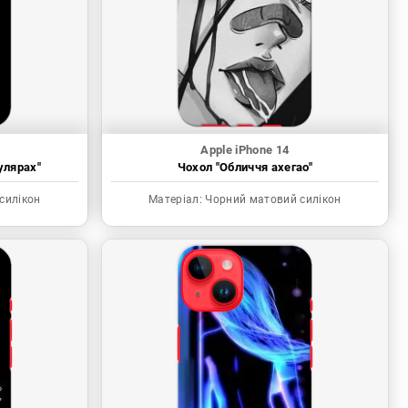
Apple iPhone 14
улярах"
Чохол "Обличчя ахегао"
силікон
Матеріал:
Чорний матовий силікон