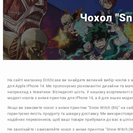
Чохол "Sn
На сайті магазину
DIKOcase
ви знайдете великий вибір чохлів з 
для Apple iPhone 14. Ми пропонуємо різноманітні дизайни та мат
наприклад з тематики:
Вісімдесят шість
. У нашому асортименті є
моделі чохлів з аніме принтом для iPhone 14, а й для інших моде
Якщо ви замовите чохол з аніме принтом "Snow Witch (86)" на сай
гарантуємо якість продукту та швидку доставку. Ми використову
надійних перевізників, щоб ваші товари прибували до вас в цілісн
Не зволікайте і замовляйте чохол з аніме принтом "Snow Witch (86