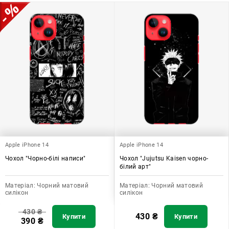
Apple iPhone 14
Apple iPhone 14
Чохол "Чорно-білі написи"
Чохол "Jujutsu Kaisen чорно-
білий арт"
Матеріал:
Чорний матовий
Матеріал:
Чорний матовий
силікон
силікон
430
₴
430
₴
Купити
Купити
390
₴