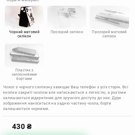
Doogee
Infinix
Sony
Motorola
Чорний матовий
Прозорий силікон
Прозорий матовий
силікон
силікон
Пластик з
силіконовими
бортами
Чохол з чорного силікону захищає Ваш телефон з усіх сторін. Всі
кнопки закриті чохлом але натискаються з легкістю, а роз'єми
залишаються відкритими для зручного доступу до них. Друк
зображення наноситься на задню частину чохла, борти
залишаються чорними.
430
₴