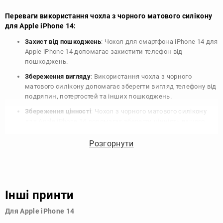
Переваги використання чохла з чорного матового силікону
для Apple iPhone 14:
Захист від пошкоджень
: Чохол для смартфона iPhone 14 для
Apple iPhone 14 допомагає захистити телефон від
пошкоджень.
Збереження вигляду
: Використання чохла з чорного
матового силікону допомагає зберегти вигляд телефону від
подряпин, потертостей та інших пошкоджень.
Збереження цінності
: Чохол з чорного матового силікону
для Apple iPhone 14 допомагає зберегти цінність вашого
телефону, що особливо важливо для людей, які планують
продати свій пристрій в майбутньому.
Розгорнути
Варіативність дизайну
: Наявність великого вибору чохлів
для Apple iPhone 14 з чорного матового силікону дозволяє
підібрати той, що найбільше відповідає вашому стилю та
особистому смаку.
Інші принти
Узагалі, чохол для телефону - це дуже корисний аксесуар, який
Для Apple iPhone 14
допомагає захистити ваш пристрій, зберегти його цінність і
додати зручності в користуванні.