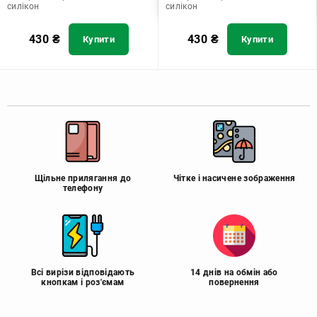
силікон
силікон
430
₴
430
₴
Купити
Купити
Щільне прилягання до
Чітке і насичене зображення
телефону
Всі вирізи відповідають
14 днів на обмін або
кнопкам і роз'ємам
повернення