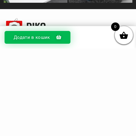
0
Додати в кошик
© DIKOcase 2026
ФОП Карпенко Альона Андріївна
Розділи
Про компанію
Доставка та оплата
Обмін та повернення
Блог