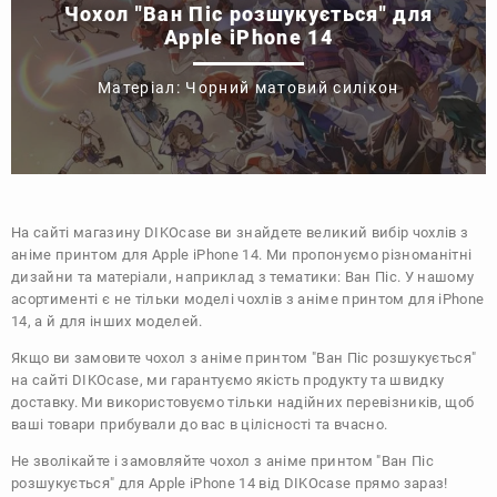
Чохол "Ван Піс розшукується" для
Apple iPhone 14
Матеріал: Чорний матовий силікон
На сайті магазину
DIKOcase
ви знайдете великий вибір чохлів з
аніме принтом для Apple iPhone 14. Ми пропонуємо різноманітні
дизайни та матеріали, наприклад з тематики:
Ван Піс
. У нашому
асортименті є не тільки моделі чохлів з аніме принтом для iPhone
14, а й для інших моделей.
Якщо ви замовите чохол з аніме принтом "Ван Піс розшукується"
на сайті DIKOcase, ми гарантуємо якість продукту та швидку
доставку. Ми використовуємо тільки надійних перевізників, щоб
ваші товари прибували до вас в цілісності та вчасно.
Не зволікайте і замовляйте чохол з аніме принтом "Ван Піс
розшукується" для Apple iPhone 14 від DIKOcase прямо зараз!