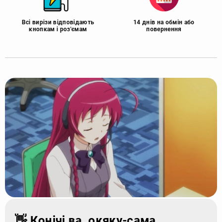
Всі вирізи відповідають
14 днів на обмін або
кнопкам і роз'ємам
повернення
👋 Конічі ва, окяку-сама