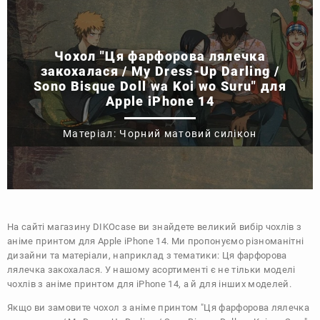
Чохол "Ця фарфорова лялечка
закохалася / My Dress-Up Darling /
Sono Bisque Doll wa Koi wo Suru" для
Apple iPhone 14
Матеріал: Чорний матовий силікон
На сайті магазину
DIKOcase
ви знайдете великий вибір чохлів з
аніме принтом для Apple iPhone 14. Ми пропонуємо різноманітні
дизайни та матеріали, наприклад з тематики:
Ця фарфорова
лялечка закохалася
. У нашому асортименті є не тільки моделі
чохлів з аніме принтом для iPhone 14, а й для інших моделей.
Якщо ви замовите чохол з аніме принтом "Ця фарфорова лялечка