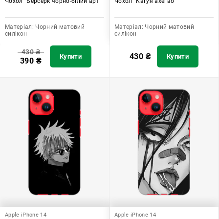
Чохол "Берсерк чорно-білий арт"
Чохол "Кагуя ахегао"
Матеріал:
Чорний матовий
Матеріал:
Чорний матовий
силікон
силікон
430
₴
430
₴
Купити
Купити
390
₴
Apple iPhone 14
Apple iPhone 14