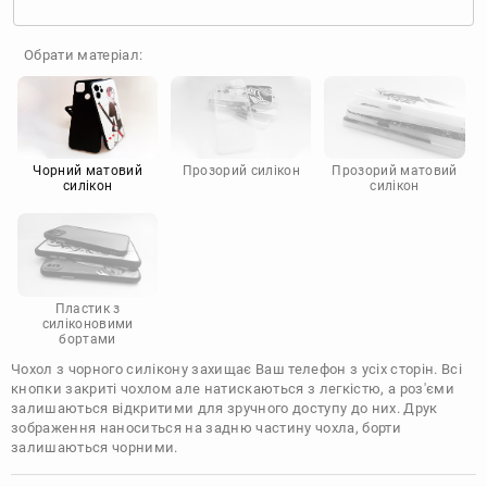
Oppo
Realme
TECNO
ZTE
OnePlus
Google
Обрати матеріал:
Doogee
Infinix
Sony
Motorola
Чорний матовий
Прозорий силікон
Прозорий матовий
силікон
силікон
Пластик з
силіконовими
бортами
Чохол з чорного силікону захищає Ваш телефон з усіх сторін. Всі
кнопки закриті чохлом але натискаються з легкістю, а роз'єми
залишаються відкритими для зручного доступу до них. Друк
зображення наноситься на задню частину чохла, борти
залишаються чорними.