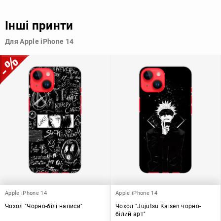
Варіативність дизайну
: Наявність великого вибору чохлів
для Apple iPhone 14 з чорного матового силікону дозволяє
Інші принти
підібрати той, що найбільше відповідає вашому стилю та
особистому смаку.
Для Apple iPhone 14
Узагалі, чохол для телефону - це дуже корисний аксесуар, який
допомагає захистити ваш пристрій, зберегти його цінність і
додати зручності в користуванні.
Apple iPhone 14
Apple iPhone 14
Чохол "Чорно-білі написи"
Чохол "Jujutsu Kaisen чорно-
білий арт"