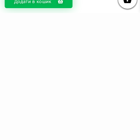
Додати в кошик
Про компанію
Доставка та оплата
Обмін та повернення
Блог
Купити чохли з чорного силікону
Купити чохли з термопластику
Купити чохли з прозорого силікону
Аніме чохли - Міста
Купити чохли в м.Київ
Картини на полотні
Картини на полотні у м.Київ
Зв'язок