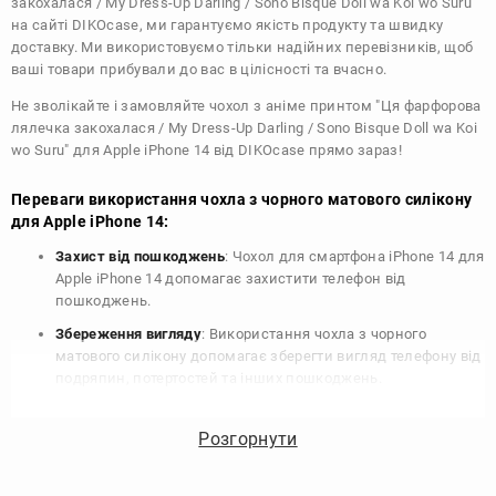
закохалася / My Dress-Up Darling / Sono Bisque Doll wa Koi wo Suru"
на сайті DIKOcase, ми гарантуємо якість продукту та швидку
доставку. Ми використовуємо тільки надійних перевізників, щоб
ваші товари прибували до вас в цілісності та вчасно.
Не зволікайте і замовляйте чохол з аніме принтом "Ця фарфорова
лялечка закохалася / My Dress-Up Darling / Sono Bisque Doll wa Koi
wo Suru" для Apple iPhone 14 від DIKOcase прямо зараз!
Переваги використання чохла з чорного матового силікону
для Apple iPhone 14:
Захист від пошкоджень
: Чохол для смартфона iPhone 14 для
Apple iPhone 14 допомагає захистити телефон від
пошкоджень.
Збереження вигляду
: Використання чохла з чорного
матового силікону допомагає зберегти вигляд телефону від
подряпин, потертостей та інших пошкоджень.
Збереження цінності
: Чохол з чорного матового силікону
для Apple iPhone 14 допомагає зберегти цінність вашого
Розгорнути
телефону, що особливо важливо для людей, які планують
продати свій пристрій в майбутньому.