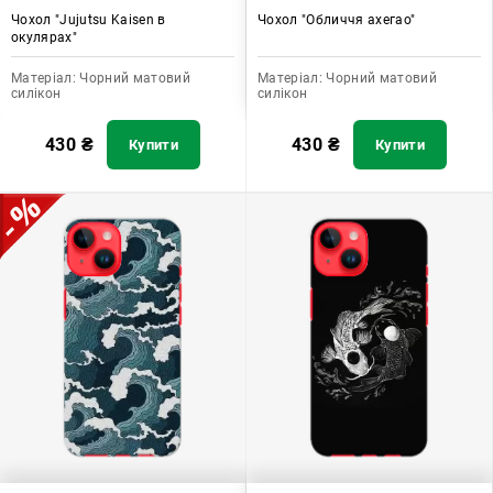
Чохол "Jujutsu Kaisen в
Чохол "Обличчя ахегао"
окулярах"
Матеріал:
Чорний матовий
Матеріал:
Чорний матовий
силікон
силікон
430
₴
430
₴
Купити
Купити