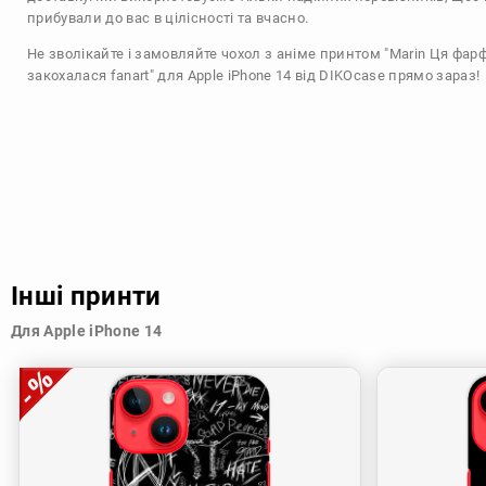
прибували до вас в цілісності та вчасно.
Не зволікайте і замовляйте чохол з аніме принтом "Marin Ця фар
закохалася fanart" для Apple iPhone 14 від DIKOcase прямо зараз!
Інші принти
Для Apple iPhone 14