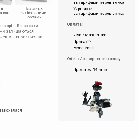
за тарифами перевізника
Укрпошта
ий
Пластик з
лікон
силіконовими
за тарифами перевізника
бортами
Оплата:
 сторін. Всі кнопки
'єми залишаються
Visa / MasterCard
аження наноситься на
Приват24
Mono Bank
Обмін / повернення товару:
Протягом 14 днів
закохалася