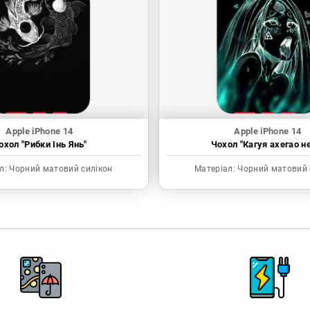
Apple iPhone 14
Apple iPhone 14
охол "Рибки Інь Янь"
Чохол "Кагуя ахегао н
л:
Чорний матовий силікон
Матеріал:
Чорний матовий 