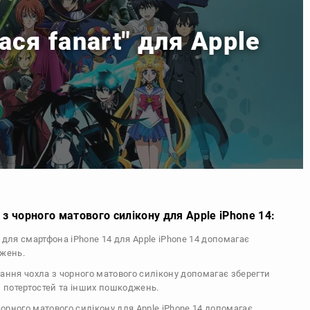
ся fanart" для Apple
з чорного матового силікону для Apple iPhone 14:
л для смартфона iPhone 14 для Apple iPhone 14 допомагає
джень.
тання чохла з чорного матового силікону допомагає зберегти
, потертостей та інших пошкоджень.
 чорного матового силікону для Apple iPhone 14 допомагає