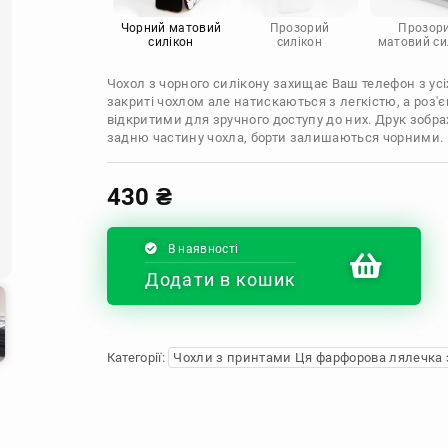
Infinix
Sony
Motorola
Чорний матовий
Прозорий
Прозор
силікон
силікон
матовий си
Чохол з чорного силікону захищає Ваш телефон з усіх
закриті чохлом але натискаються з легкістю, а роз
відкритими для зручного доступу до них. Друк зобр
задню частину чохла, борти залишаються чорними.
430
₴
В наявності
Додати в кошик
Категорії:
Чохли з принтами Ця фарфорова лялечка 