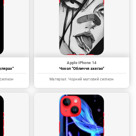
Apple iPhone 14
улярах"
Чохол "Обличчя ахегао"
силікон
Матеріал:
Чорний матовий силікон