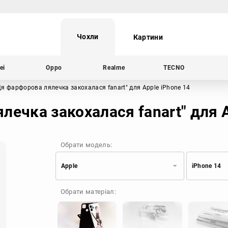
Чохли
Картини
ei
Oppo
Realme
TECNO
Ця фарфорова лялечка закохалася fanart"
для Apple iPhone 14
лечка закохалася fanart" для A
Обрати модель:
Apple
iPhone 14
Xiaomi
Samsung
Обрати матеріал:
Apple
Huawei
Oppo
Realme
TECNO
ZTE
OnePlus
Google
Doogee