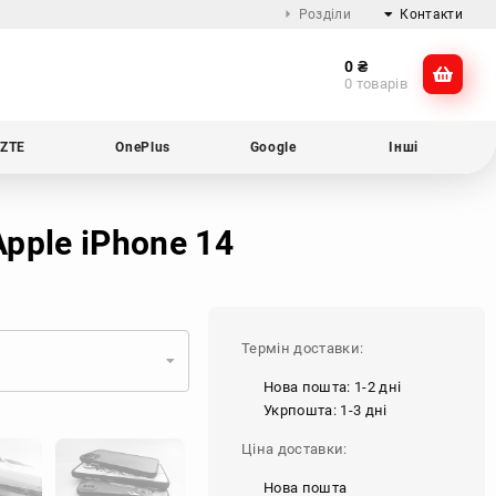
Розділи
Контакти
0
₴
Про компанію
@dikocase
0 товарів
Доставка та оплата
@dikocase
Обмін та повернення
ZTE
OnePlus
Google
Інші
Блог
pple iPhone 14
Термін доставки:
Нова пошта: 1-2 дні
Укрпошта: 1-3 дні
Ціна доставки:
Нова пошта