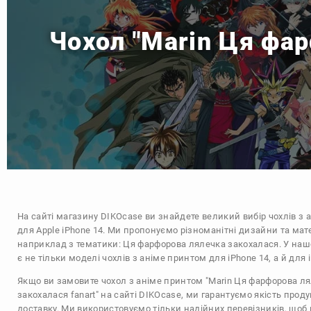
Чохол "Marin Ця фар
На сайті магазину
DIKOcase
ви знайдете великий вибір чохлів з 
для Apple iPhone 14. Ми пропонуємо різноманітні дизайни та мат
наприклад з тематики:
Ця фарфорова лялечка закохалася
. У на
є не тільки моделі чохлів з аніме принтом для iPhone 14, а й для
Якщо ви замовите чохол з аніме принтом "Marin Ця фарфорова л
закохалася fanart" на сайті DIKOcase, ми гарантуємо якість прод
доставку. Ми використовуємо тільки надійних перевізників, щоб 