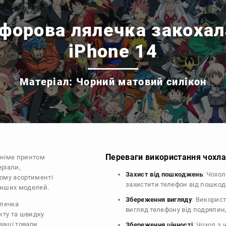
форова лялечка закохала
iPhone 14
Матеріал: Чорний матовий силікон
Переваги використання чохла 
аніме принтом
еріали,
Захист від пошкоджень
: Чохо
шому асортименті
захистити телефон від пошко
 інших моделей.
Збереження вигляду
: Викорис
ялечка
вигляд телефону від подряпин
укту та швидку
ваші товари
Збереження цінності
: Чохол з