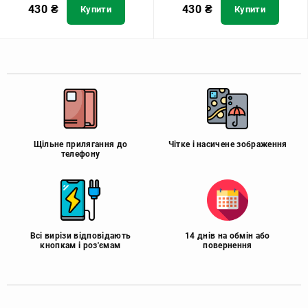
430
₴
430
₴
Купити
Купити
Щільне прилягання до
Чітке і насичене зображення
телефону
Всі вирізи відповідають
14 днів на обмін або
кнопкам і роз'ємам
повернення