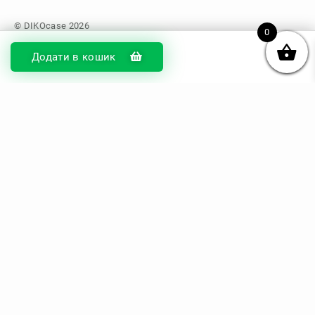
0
Додати в кошик
© DIKOcase 2026
ФОП Карпенко Альона Андріївна
Розділи
Про компанію
Доставка та оплата
Обмін та повернення
Блог
Купити чохли з чорного силікону