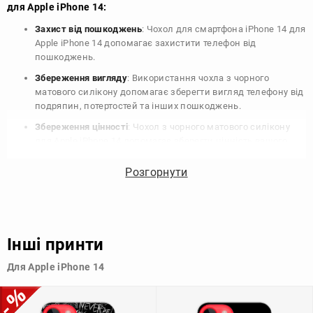
для Apple iPhone 14:
Захист від пошкоджень
: Чохол для смартфона iPhone 14 для
Apple iPhone 14 допомагає захистити телефон від
пошкоджень.
Збереження вигляду
: Використання чохла з чорного
матового силікону допомагає зберегти вигляд телефону від
подряпин, потертостей та інших пошкоджень.
Збереження цінності
: Чохол з чорного матового силікону
для Apple iPhone 14 допомагає зберегти цінність вашого
телефону, що особливо важливо для людей, які планують
продати свій пристрій в майбутньому.
Розгорнути
Варіативність дизайну
: Наявність великого вибору чохлів
для Apple iPhone 14 з чорного матового силікону дозволяє
підібрати той, що найбільше відповідає вашому стилю та
особистому смаку.
Інші принти
Узагалі, чохол для телефону - це дуже корисний аксесуар, який
Для Apple iPhone 14
допомагає захистити ваш пристрій, зберегти його цінність і
додати зручності в користуванні.