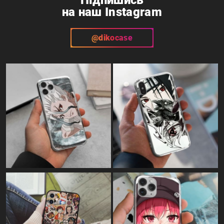
Підпишись
на наш Instagram
@dikocase