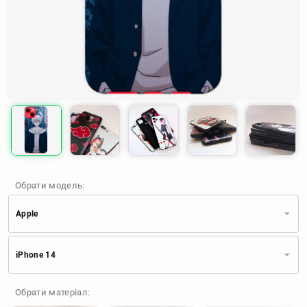
Обрати модель:
Apple
Xiaomi
Samsung
Apple
iPhone 14
Huawei
Oppo
Realme
TECNO
ZTE
OnePlus
Google
Обрати матеріал:
Doogee
Infinix
Sony