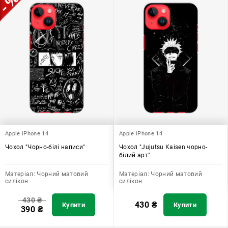
Apple iPhone 14
Apple iPhone 14
Чохол "Чорно-білі написи"
Чохол "Jujutsu Kaisen чорно-
білий арт"
Матеріал:
Чорний матовий
Матеріал:
Чорний матовий
силікон
силікон
430
₴
430
₴
Купити
Купити
390
₴