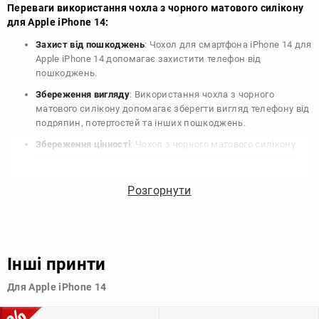
Переваги використання чохла з чорного матового силікону
для Apple iPhone 14:
Захист від пошкоджень
: Чохол для смартфона iPhone 14 для
Apple iPhone 14 допомагає захистити телефон від
пошкоджень.
Збереження вигляду
: Використання чохла з чорного
матового силікону допомагає зберегти вигляд телефону від
подряпин, потертостей та інших пошкоджень.
Збереження цінності
: Чохол з чорного матового силікону
для Apple iPhone 14 допомагає зберегти цінність вашого
телефону, що особливо важливо для людей, які планують
продати свій пристрій в майбутньому.
Розгорнути
Варіативність дизайну
: Наявність великого вибору чохлів
для Apple iPhone 14 з чорного матового силікону дозволяє
підібрати той, що найбільше відповідає вашому стилю та
особистому смаку.
Інші принти
Узагалі, чохол для телефону - це дуже корисний аксесуар, який
Для Apple iPhone 14
допомагає захистити ваш пристрій, зберегти його цінність і
додати зручності в користуванні.