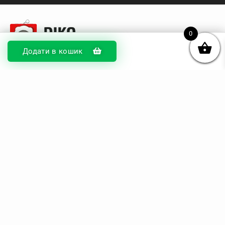
0
Додати в кошик
© DIKOcase 2026
ФОП Карпенко Альона Андріївна
Розділи
Про компанію
Доставка та оплата
Обмін та повернення
Блог
Купити чохли з чорного силікону