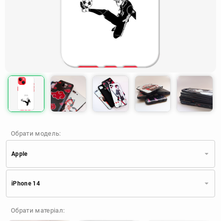
Обрати модель:
Apple
Xiaomi
Samsung
Apple
iPhone 14
Huawei
Oppo
Realme
TECNO
ZTE
OnePlus
Google
Обрати матеріал:
Doogee
Infinix
Sony