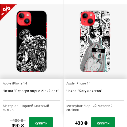
Apple iPhone 14
Apple iPhone 14
Чохол "Берсерк чорно-білий арт"
Чохол "Кагуя ахегао"
Матеріал:
Чорний матовий
Матеріал:
Чорний матовий
силікон
силікон
430
₴
430
₴
Купити
Купити
390
₴