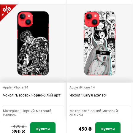
Apple iPhone 14
Apple iPhone 14
Чохол "Берсерк чорно-білий арт"
Чохол "Кагуя ахегао"
Матеріал:
Чорний матовий
Матеріал:
Чорний матовий
силікон
силікон
430
₴
430
₴
Купити
Купити
390
₴