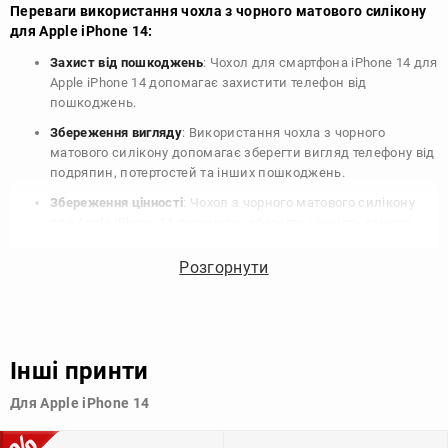
Переваги використання чохла з чорного матового силікону
для Apple iPhone 14:
Захист від пошкоджень
: Чохол для смартфона iPhone 14 для
Apple iPhone 14 допомагає захистити телефон від
пошкоджень.
Збереження вигляду
: Використання чохла з чорного
матового силікону допомагає зберегти вигляд телефону від
подряпин, потертостей та інших пошкоджень.
Збереження цінності
: Чохол з чорного матового силікону
для Apple iPhone 14 допомагає зберегти цінність вашого
телефону, що особливо важливо для людей, які планують
продати свій пристрій в майбутньому.
Розгорнути
Варіативність дизайну
: Наявність великого вибору чохлів
для Apple iPhone 14 з чорного матового силікону дозволяє
підібрати той, що найбільше відповідає вашому стилю та
особистому смаку.
Інші принти
Узагалі, чохол для телефону - це дуже корисний аксесуар, який
Для Apple iPhone 14
допомагає захистити ваш пристрій, зберегти його цінність і
додати зручності в користуванні.