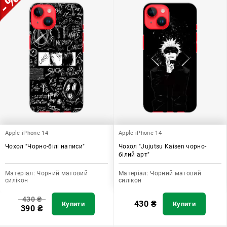
Apple iPhone 14
Apple iPhone 14
Чохол "Чорно-білі написи"
Чохол "Jujutsu Kaisen чорно-
білий арт"
Матеріал:
Чорний матовий
Матеріал:
Чорний матовий
силікон
силікон
430
₴
430
₴
Купити
Купити
390
₴