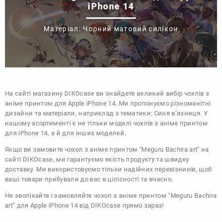
iPhone 14
Матеріал: Чорний матовий силікон
На сайті магазину
DIKOcase
ви знайдете великий вибір чохлів з
аніме принтом для Apple iPhone 14. Ми пропонуємо різноманітні
дизайни та матеріали, наприклад з тематики:
Синя в’язниця
. У
нашому асортименті є не тільки моделі чохлів з аніме принтом
для iPhone 14, а й для інших моделей.
Якщо ви замовите чохол з аніме принтом "Meguru Bachira art" на
сайті DIKOcase, ми гарантуємо якість продукту та швидку
доставку. Ми використовуємо тільки надійних перевізників, щоб
ваші товари прибували до вас в цілісності та вчасно.
Не зволікайте і замовляйте чохол з аніме принтом "Meguru Bachira
art" для Apple iPhone 14 від DIKOcase прямо зараз!