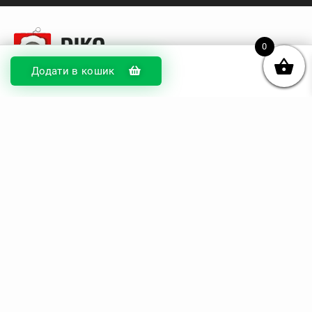
0
Додати в кошик
© DIKOcase 2026
ФОП Карпенко Альона Андріївна
Розділи
Про компанію
Доставка та оплата
Обмін та повернення
Блог
Купити чохли з чорного силікону