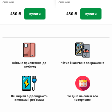
силікон
силікон
430
₴
430
₴
Купити
Купити
Щільне прилягання до
Чітке і насичене зображення
телефону
Всі вирізи відповідають
14 днів на обмін або
кнопкам і роз'ємам
повернення