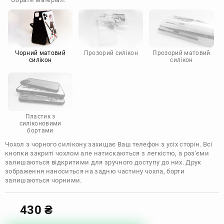
Doogee
Infinix
Sony
Motorola
Чорний матовий
Прозорий силікон
Прозорий матовий
силікон
силікон
Пластик з
силіконовими
бортами
Чохол з чорного силікону захищає Ваш телефон з усіх сторін. Всі
кнопки закриті чохлом але натискаються з легкістю, а роз'єми
залишаються відкритими для зручного доступу до них. Друк
зображення наноситься на задню частину чохла, борти
залишаються чорними.
430
₴