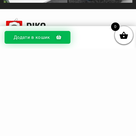
0
Додати в кошик
© DIKOcase 2026
ФОП Карпенко Альона Андріївна
Розділи
Про компанію
Доставка та оплата
Обмін та повернення
Блог