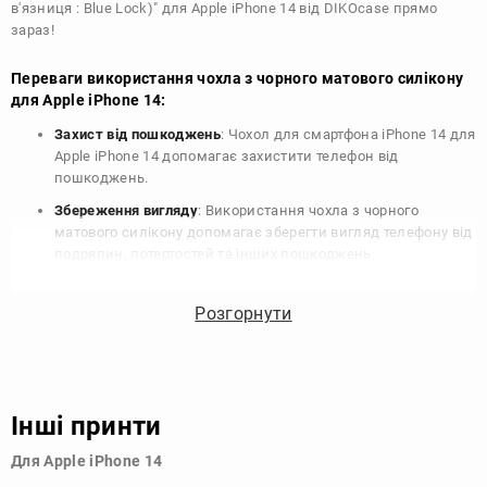
в'язниця : Blue Lock)" для Apple iPhone 14 від DIKOcase прямо
зараз!
Переваги використання чохла з чорного матового силікону
для Apple iPhone 14:
Захист від пошкоджень
: Чохол для смартфона iPhone 14 для
Apple iPhone 14 допомагає захистити телефон від
пошкоджень.
Збереження вигляду
: Використання чохла з чорного
матового силікону допомагає зберегти вигляд телефону від
подряпин, потертостей та інших пошкоджень.
Збереження цінності
: Чохол з чорного матового силікону
для Apple iPhone 14 допомагає зберегти цінність вашого
Розгорнути
телефону, що особливо важливо для людей, які планують
продати свій пристрій в майбутньому.
Варіативність дизайну
: Наявність великого вибору чохлів
для Apple iPhone 14 з чорного матового силікону дозволяє
Інші принти
підібрати той, що найбільше відповідає вашому стилю та
особистому смаку.
Для Apple iPhone 14
Узагалі, чохол для телефону - це дуже корисний аксесуар, який