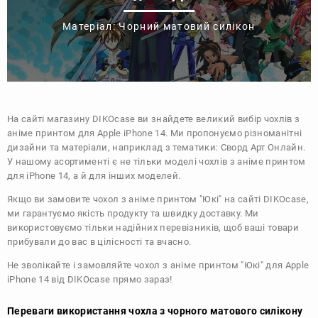
Матеріал: Чорний матовий силікон
На сайті магазину
DIKOcase
ви знайдете великий вибір чохлів з
аніме принтом для Apple iPhone 14. Ми пропонуємо різноманітні
дизайни та матеріали, наприклад з тематики:
Сворд Арт Онлайн
.
У нашому асортименті є не тільки моделі чохлів з аніме принтом
для iPhone 14, а й для інших моделей.
Якщо ви замовите чохол з аніме принтом "Юкі" на сайті DIKOcase,
ми гарантуємо якість продукту та швидку доставку. Ми
використовуємо тільки надійних перевізників, щоб ваші товари
прибували до вас в цілісності та вчасно.
Не зволікайте і замовляйте чохол з аніме принтом "Юкі" для Apple
iPhone 14 від DIKOcase прямо зараз!
Переваги використання чохла з чорного матового силікону