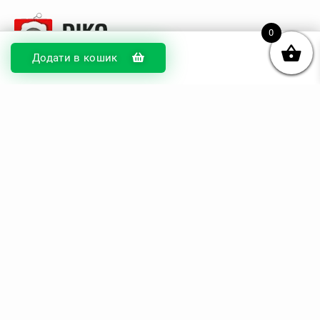
0
Додати в кошик
© DIKOcase 2026
ФОП Карпенко Альона Андріївна
Розділи
Про компанію
Доставка та оплата
Обмін та повернення
Блог
Купити чохли з чорного силікону