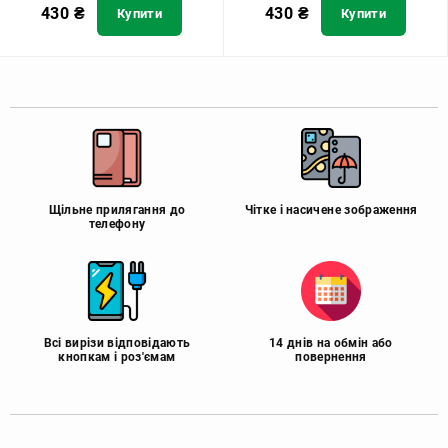
430
₴
430
₴
Купити
Купити
Щільне прилягання до
Чітке і насичене зображення
телефону
Всі вирізи відповідають
14 днів на обмін або
кнопкам і роз'ємам
повернення