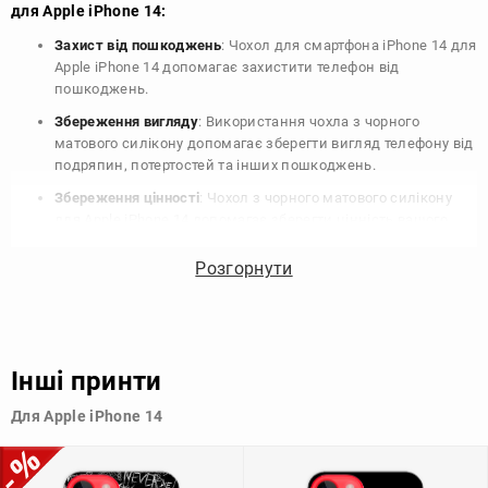
для Apple iPhone 14:
Захист від пошкоджень
: Чохол для смартфона iPhone 14 для
Apple iPhone 14 допомагає захистити телефон від
пошкоджень.
Збереження вигляду
: Використання чохла з чорного
матового силікону допомагає зберегти вигляд телефону від
подряпин, потертостей та інших пошкоджень.
Збереження цінності
: Чохол з чорного матового силікону
для Apple iPhone 14 допомагає зберегти цінність вашого
телефону, що особливо важливо для людей, які планують
продати свій пристрій в майбутньому.
Розгорнути
Варіативність дизайну
: Наявність великого вибору чохлів
для Apple iPhone 14 з чорного матового силікону дозволяє
підібрати той, що найбільше відповідає вашому стилю та
особистому смаку.
Інші принти
Узагалі, чохол для телефону - це дуже корисний аксесуар, який
Для Apple iPhone 14
допомагає захистити ваш пристрій, зберегти його цінність і
додати зручності в користуванні.