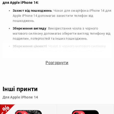
для Apple iPhone 14:
Захист від пошкоджень
: Чохол для смартфона iPhone 14 для
Apple iPhone 14 допомагає захистити телефон від
пошкоджень.
Збереження вигляду
: Використання чохла з чорного
матового силікону допомагає зберегти вигляд телефону від
подряпин, потертостей та інших пошкоджень.
Збереження цінності
: Чохол з чорного матового силікону
для Apple iPhone 14 допомагає зберегти цінність вашого
телефону, що особливо важливо для людей, які планують
продати свій пристрій в майбутньому.
Розгорнути
Варіативність дизайну
: Наявність великого вибору чохлів
для Apple iPhone 14 з чорного матового силікону дозволяє
підібрати той, що найбільше відповідає вашому стилю та
особистому смаку.
Інші принти
Узагалі, чохол для телефону - це дуже корисний аксесуар, який
Для Apple iPhone 14
допомагає захистити ваш пристрій, зберегти його цінність і
додати зручності в користуванні.