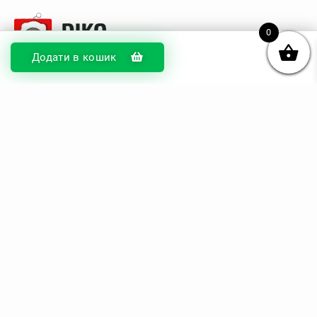
0
Додати в кошик
© DIKOcase 2026
ФОП Карпенко Альона Андріївна
Розділи
Про компанію
Доставка та оплата
Обмін та повернення
Блог
Купити чохли з чорного силікону