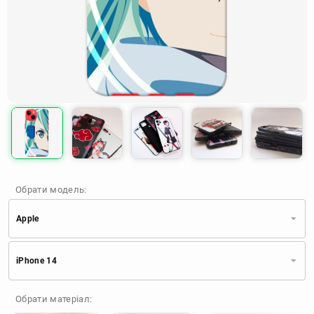
Обрати модель:
Apple
Xiaomi
Samsung
Apple
iPhone 14
Huawei
Oppo
Realme
TECNO
ZTE
OnePlus
Google
Обрати матеріал:
Doogee
Infinix
Sony