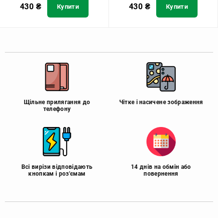
430
₴
430
₴
Купити
Купити
Щільне прилягання до
Чітке і насичене зображення
телефону
Всі вирізи відповідають
14 днів на обмін або
кнопкам і роз'ємам
повернення