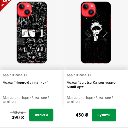
Apple iPhone 14
Apple iPhone 14
Чохол "Чорно-білі написи"
Чохол "Jujutsu Kaisen чорно-
білий арт"
Матеріал:
Чорний матовий
Матеріал:
Чорний матовий
силікон
силікон
430
₴
430
₴
Купити
Купити
390
₴