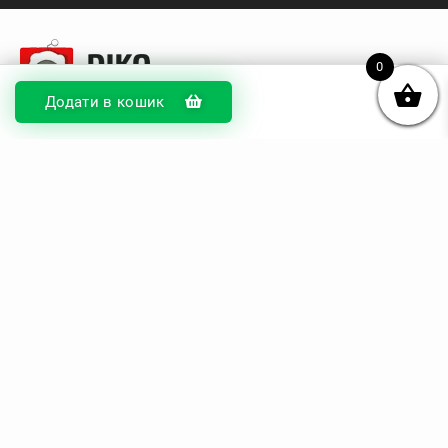
0
Додати в кошик
© DIKOcase 2026
ФОП Карпенко Альона Андріївна
Розділи
Про компанію
Доставка та оплата
Обмін та повернення
Блог
Купити чохли з чорного силікону