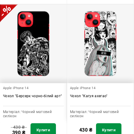
Apple iPhone 14
Apple iPhone 14
Чохол "Берсерк чорно-білий арт"
Чохол "Кагуя ахегао"
Матеріал:
Чорний матовий
Матеріал:
Чорний матовий
силікон
силікон
430
₴
430
₴
Купити
Купити
390
₴