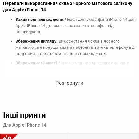
Переваги використання чохла з чорного матового силікону
для Apple iPhone 14:
Захист від пошкоджень
: Чохол для смартфона iPhone 14 для
Apple iPhone 14 допомагає захистити телефон від
пошкоджень.
Збереження вигляду
: Використання чохла з чорного
матового силікону допомагає зберегти вигляд телефону від
подряпин, потертостей та інших пошкоджень.
Збереження цінності
: Чохол з чорного матового силікону
для Apple iPhone 14 допомагає зберегти цінність вашого
телефону, що особливо важливо для людей, які планують
продати свій пристрій в майбутньому.
Розгорнути
Варіативність дизайну
: Наявність великого вибору чохлів
для Apple iPhone 14 з чорного матового силікону дозволяє
підібрати той, що найбільше відповідає вашому стилю та
особистому смаку.
Інші принти
Узагалі, чохол для телефону - це дуже корисний аксесуар, який
Для Apple iPhone 14
допомагає захистити ваш пристрій, зберегти його цінність і
додати зручності в користуванні.