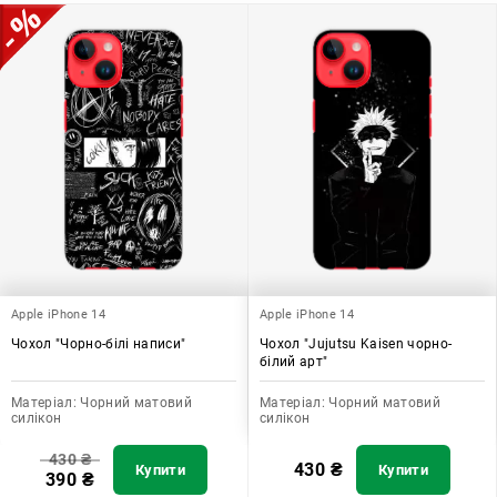
Apple iPhone 14
Apple iPhone 14
Чохол "Чорно-білі написи"
Чохол "Jujutsu Kaisen чорно-
білий арт"
Матеріал:
Чорний матовий
Матеріал:
Чорний матовий
силікон
силікон
430
₴
430
₴
Купити
Купити
390
₴