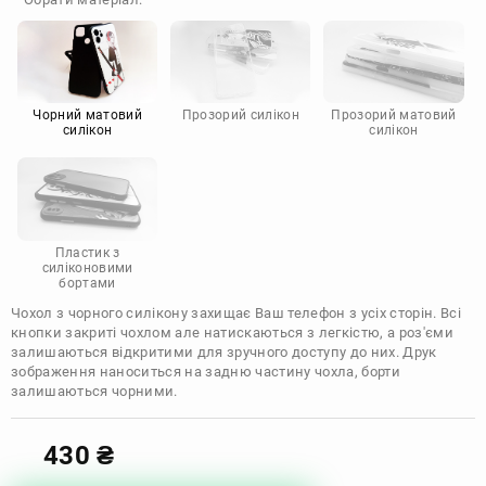
Doogee
Infinix
Sony
Motorola
Чорний матовий
Прозорий силікон
Прозорий матовий
силікон
силікон
Пластик з
силіконовими
бортами
Чохол з чорного силікону захищає Ваш телефон з усіх сторін. Всі
кнопки закриті чохлом але натискаються з легкістю, а роз'єми
залишаються відкритими для зручного доступу до них. Друк
зображення наноситься на задню частину чохла, борти
залишаються чорними.
430
₴