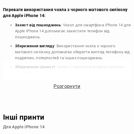
Переваги використання чохла з чорного матового силікону
для Apple iPhone 14:
Захист від пошкоджень
: Чохол для смартфона iPhone 14 для
Apple iPhone 14 допомагає захистити телефон від
пошкоджень.
Збереження вигляду
: Використання чохла з чорного
матового силікону допомагає зберегти вигляд телефону від
подряпин, потертостей та інших пошкоджень.
Збереження цінності
: Чохол з чорного матового силікону
для Apple iPhone 14 допомагає зберегти цінність вашого
телефону, що особливо важливо для людей, які планують
продати свій пристрій в майбутньому.
Розгорнути
Варіативність дизайну
: Наявність великого вибору чохлів
для Apple iPhone 14 з чорного матового силікону дозволяє
підібрати той, що найбільше відповідає вашому стилю та
особистому смаку.
Інші принти
Узагалі, чохол для телефону - це дуже корисний аксесуар, який
Для Apple iPhone 14
допомагає захистити ваш пристрій, зберегти його цінність і
додати зручності в користуванні.