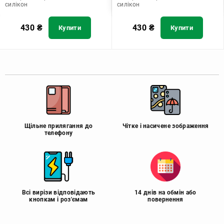
силікон
силікон
430
₴
430
₴
Купити
Купити
Щільне прилягання до
Чітке і насичене зображення
телефону
Всі вирізи відповідають
14 днів на обмін або
кнопкам і роз'ємам
повернення