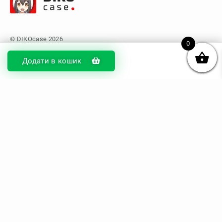
0
Додати в кошик
© DIKOcase 2026
ФОП Карпенко Альона Андріївна
Розділи
Про компанію
Доставка та оплата
Обмін та повернення
Блог