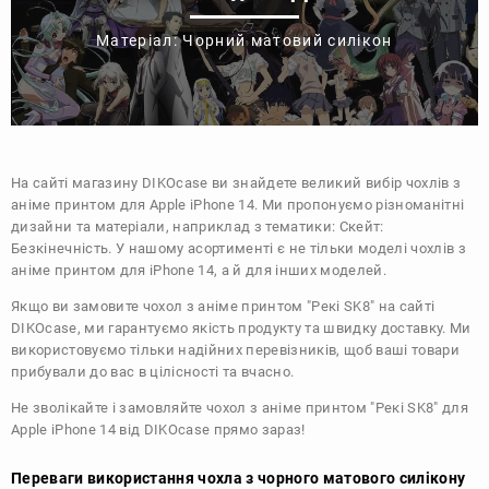
Матеріал: Чорний матовий силікон
На сайті магазину
DIKOcase
ви знайдете великий вибір чохлів з
аніме принтом для Apple iPhone 14. Ми пропонуємо різноманітні
дизайни та матеріали, наприклад з тематики:
Скейт:
Безкінечність
. У нашому асортименті є не тільки моделі чохлів з
аніме принтом для iPhone 14, а й для інших моделей.
Якщо ви замовите чохол з аніме принтом "Рекі SK8" на сайті
DIKOcase, ми гарантуємо якість продукту та швидку доставку. Ми
використовуємо тільки надійних перевізників, щоб ваші товари
прибували до вас в цілісності та вчасно.
Не зволікайте і замовляйте чохол з аніме принтом "Рекі SK8" для
Apple iPhone 14 від DIKOcase прямо зараз!
Переваги використання чохла з чорного матового силікону