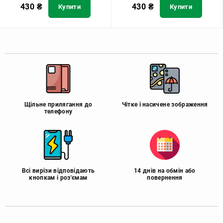
430
₴
430
₴
Купити
Купити
Щільне прилягання до
Чітке і насичене зображення
телефону
Всі вирізи відповідають
14 днів на обмін або
кнопкам і роз'ємам
повернення