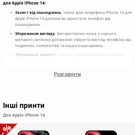
для Apple iPhone 14:
Захист від пошкоджень
: Чохол для смартфона iPhone 14 для
Apple iPhone 14 допомагає захистити телефон від
пошкоджень.
Збереження вигляду
: Використання чохла з чорного
матового силікону допомагає зберегти вигляд телефону від
подряпин, потертостей та інших пошкоджень.
Збереження цінності
: Чохол з чорного матового силікону
для Apple iPhone 14 допомагає зберегти цінність вашого
телефону, що особливо важливо для людей, які планують
продати свій пристрій в майбутньому.
Розгорнути
Варіативність дизайну
: Наявність великого вибору чохлів
для Apple iPhone 14 з чорного матового силікону дозволяє
підібрати той, що найбільше відповідає вашому стилю та
особистому смаку.
Інші принти
Узагалі, чохол для телефону - це дуже корисний аксесуар, який
Для Apple iPhone 14
допомагає захистити ваш пристрій, зберегти його цінність і
додати зручності в користуванні.