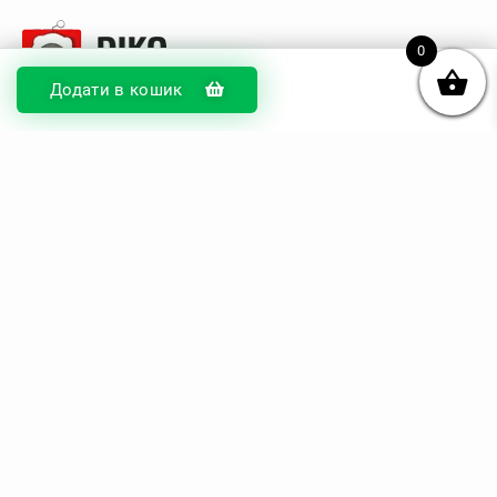
0
Додати в кошик
© DIKOcase 2026
ФОП Карпенко Альона Андріївна
Розділи
Про компанію
Доставка та оплата
Обмін та повернення
Блог
Купити чохли з чорного силікону