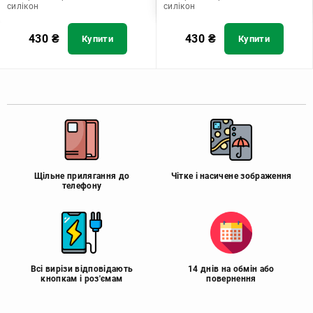
силікон
силікон
430
₴
430
₴
Купити
Купити
Щільне прилягання до
Чітке і насичене зображення
телефону
Всі вирізи відповідають
14 днів на обмін або
кнопкам і роз'ємам
повернення