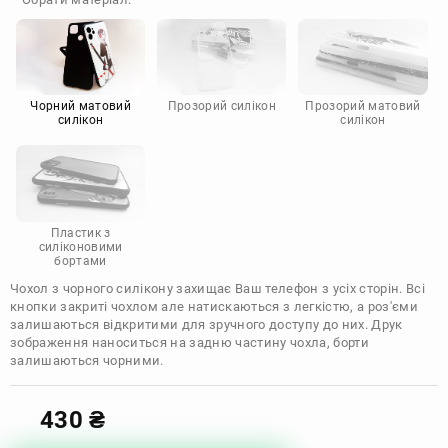
Doogee
Infinix
Sony
Motorola
Чорний матовий
Прозорий силікон
Прозорий матовий
силікон
силікон
Пластик з
силіконовими
бортами
Чохол з чорного силікону захищає Ваш телефон з усіх сторін. Всі
кнопки закриті чохлом але натискаються з легкістю, а роз'єми
залишаються відкритими для зручного доступу до них. Друк
зображення наноситься на задню частину чохла, борти
залишаються чорними.
430
₴