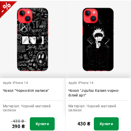
додати зручності в користуванні.
Apple iPhone 14
Apple iPhone 14
Чохол "Чорно-білі написи"
Чохол "Jujutsu Kaisen чорно-
білий арт"
Матеріал:
Чорний матовий
Матеріал:
Чорний матовий
силікон
силікон
430
₴
430
₴
Купити
Купити
390
₴