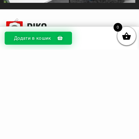
0
Додати в кошик
© DIKOcase 2026
ФОП Карпенко Альона Андріївна
Розділи
Про компанію
Доставка та оплата
Обмін та повернення
Блог