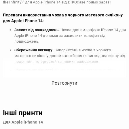
the Infinity)" для Apple iPhone 14 від DIKOcase прямо зараз!
Переваги використання чохла з чорного матового силікону
для Apple iPhone 14:
Захист від пошкоджень
: Чохол для смартфона iPhone 14 для
Apple iPhone 14 допомагає захистити телефон від
пошкоджень.
Збереження вигляду
: Використання чохла з чорного
матового силікону допомагає зберегти вигляд телефону від
подряпин, потертостей та інших пошкоджень.
Збереження цінності
: Чохол з чорного матового силікону
для Apple iPhone 14 допомагає зберегти цінність вашого
телефону, що особливо важливо для людей, які планують
Розгорнути
продати свій пристрій в майбутньому.
Варіативність дизайну
: Наявність великого вибору чохлів
для Apple iPhone 14 з чорного матового силікону дозволяє
підібрати той, що найбільше відповідає вашому стилю та
Інші принти
особистому смаку.
Для Apple iPhone 14
Узагалі, чохол для телефону - це дуже корисний аксесуар, який
допомагає захистити ваш пристрій, зберегти його цінність і