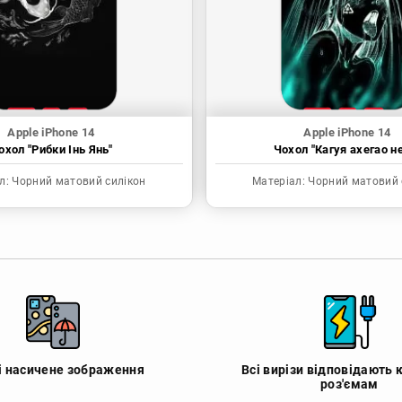
Apple iPhone 14
Apple iPhone 14
охол "Рибки Інь Янь"
Чохол "Кагуя ахегао н
л:
Чорний матовий силікон
Матеріал:
Чорний матовий 
 і насичене зображення
Всі вирізи відповідають 
роз'ємам