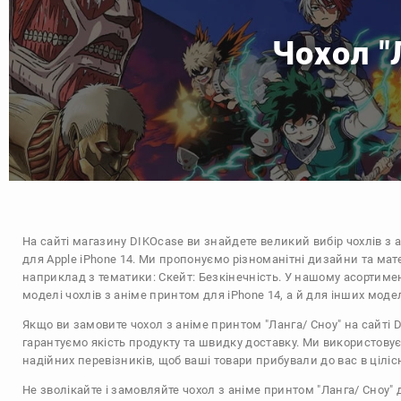
Чохол "
На сайті магазину
DIKOcase
ви знайдете великий вибір чохлів з 
для Apple iPhone 14. Ми пропонуємо різноманітні дизайни та мат
наприклад з тематики:
Скейт: Безкінечність
. У нашому асортимен
моделі чохлів з аніме принтом для iPhone 14, а й для інших моде
Якщо ви замовите чохол з аніме принтом "Ланга/ Сноу" на сайті 
гарантуємо якість продукту та швидку доставку. Ми використову
надійних перевізників, щоб ваші товари прибували до вас в цілісн
Не зволікайте і замовляйте чохол з аніме принтом "Ланга/ Сноу" 