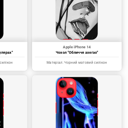
Apple iPhone 14
улярах"
Чохол "Обличчя ахегао"
силікон
Матеріал:
Чорний матовий силікон