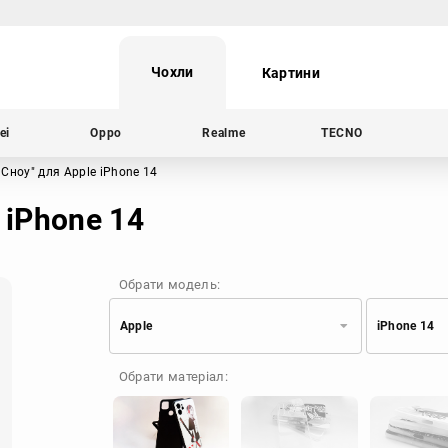
Чохли
Картини
ei
Oppo
Realme
TECNO
 Сноу"
для Apple iPhone 14
 iPhone 14
Обрати модель:
Apple
iPhone 14
Xiaomi
Samsung
Обрати матеріал:
Apple
Huawei
Oppo
Realme
TECNO
ZTE
OnePlus
Google
Doogee