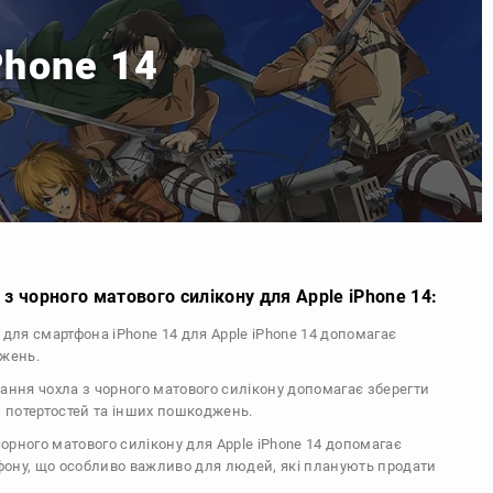
Phone 14
з чорного матового силікону для Apple iPhone 14:
л для смартфона iPhone 14 для Apple iPhone 14 допомагає
джень.
тання чохла з чорного матового силікону допомагає зберегти
, потертостей та інших пошкоджень.
 чорного матового силікону для Apple iPhone 14 допомагає
ефону, що особливо важливо для людей, які планують продати