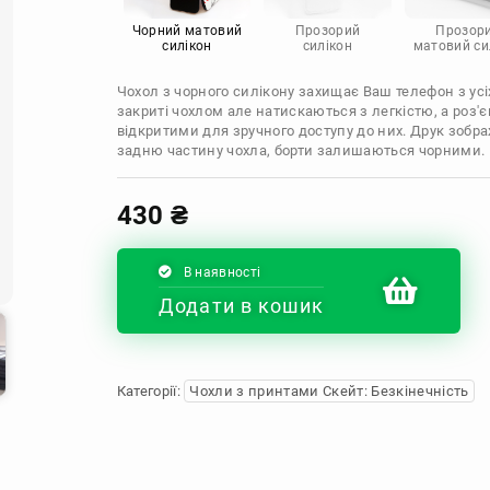
Infinix
Sony
Motorola
Чорний матовий
Прозорий
Прозор
силікон
силікон
матовий си
Чохол з чорного силікону захищає Ваш телефон з усіх
закриті чохлом але натискаються з легкістю, а роз
відкритими для зручного доступу до них. Друк зобр
задню частину чохла, борти залишаються чорними.
430
₴
В наявності
Додати в кошик
Категорії:
Чохли з принтами Скейт: Безкінечність