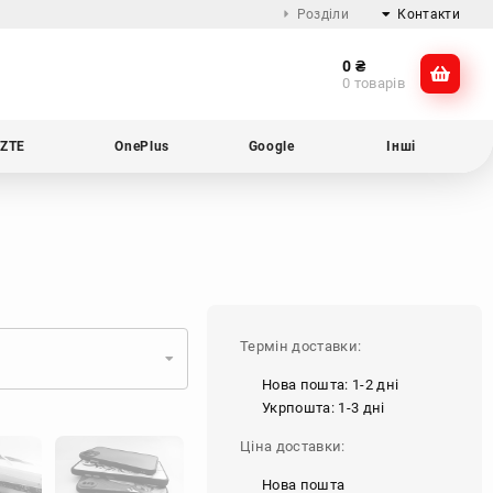
Розділи
Контакти
0
₴
Про компанію
@dikocase
0 товарів
Доставка та оплата
@dikocase
Обмін та повернення
ZTE
OnePlus
Google
Інші
Блог
Термін доставки:
Нова пошта: 1-2 дні
Укрпошта: 1-3 дні
Ціна доставки:
Нова пошта