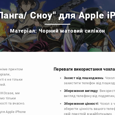
Ланга/ Сноу" для Apple i
Матеріал: Чорний матовий силікон
Переваги використання чохла 
аніме принтом
еріали,
Захист від пошкоджень
: Чохо
ті є не тільки
захистити телефон від пошко
лей.
Збереження вигляду
: Викорис
DIKOcase, ми
вигляд телефону від подряпин
ємо тільки
ості та вчасно.
Збереження цінності
: Чохол з
зберегти цінність вашого тел
для Apple iPhone
свій пристрій в майбутньому.