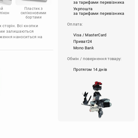
за тарифами перевізника
Укрпошта
ий
Пластик з
лікон
силіконовими
за тарифами перевізника
бортами
Оплата:
 сторін. Всі кнопки
'єми залишаються
Visa / MasterCard
аження наноситься на
Приват24
Mono Bank
Обмін / повернення товару:
Протягом 14 днів