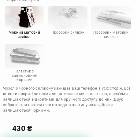
Doogee
Infinix
Sony
Motorola
Чорний матовий
Прозорий силікон
Прозорий матовий
силікон
силікон
Пластик з
силіконовими
бортами
Чохол з чорного силікону захищає Ваш телефон з усіх сторін. Всі
кнопки закриті чохлом але натискаються з легкістю, а роз'єми
залишаються відкритими для зручного доступу до них. Друк
зображення наноситься на задню частину чохла, борти
залишаються чорними.
430
₴