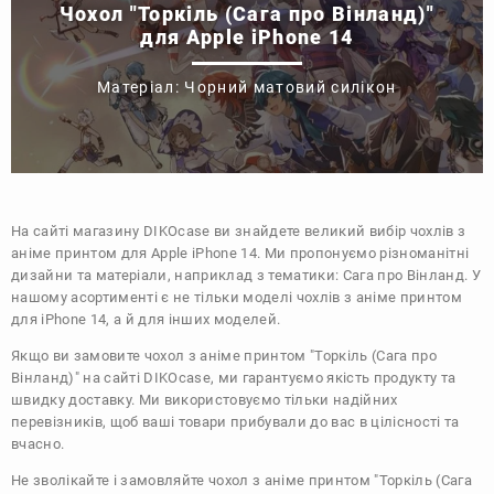
Чохол "Торкіль (Сага про Вінланд)"
для Apple iPhone 14
Матеріал: Чорний матовий силікон
На сайті магазину
DIKOcase
ви знайдете великий вибір чохлів з
аніме принтом для Apple iPhone 14. Ми пропонуємо різноманітні
дизайни та матеріали, наприклад з тематики:
Сага про Вінланд
. У
нашому асортименті є не тільки моделі чохлів з аніме принтом
для iPhone 14, а й для інших моделей.
Якщо ви замовите чохол з аніме принтом "Торкіль (Сага про
Вінланд)" на сайті DIKOcase, ми гарантуємо якість продукту та
швидку доставку. Ми використовуємо тільки надійних
перевізників, щоб ваші товари прибували до вас в цілісності та
вчасно.
Не зволікайте і замовляйте чохол з аніме принтом "Торкіль (Сага