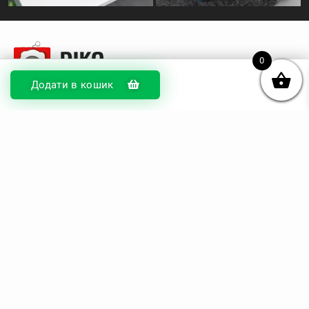
0
Додати в кошик
© DIKOcase 2026
ФОП Карпенко Альона Андріївна
Розділи
Про компанію
Доставка та оплата
Обмін та повернення
Блог