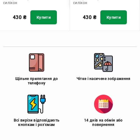
силікон
силікон
430
₴
430
₴
Купити
Купити
Щільне прилягання до
Чітке і насичене зображення
телефону
Всі вирізи відповідають
14 днів на обмін або
кнопкам і роз'ємам
повернення