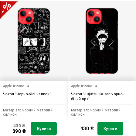
додати зручності в користуванні.
Apple iPhone 14
Apple iPhone 14
Чохол "Чорно-білі написи"
Чохол "Jujutsu Kaisen чорно-
білий арт"
Матеріал:
Чорний матовий
Матеріал:
Чорний матовий
силікон
силікон
430
₴
430
₴
Купити
Купити
390
₴