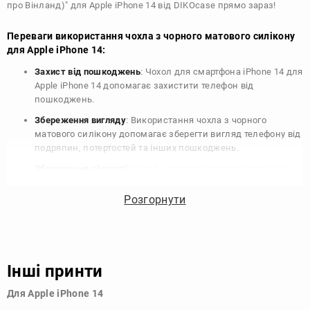
про Вінланд)" для Apple iPhone 14 від DIKOcase прямо зараз!
Переваги використання чохла з чорного матового силікону
для Apple iPhone 14:
Захист від пошкоджень
: Чохол для смартфона iPhone 14 для
Apple iPhone 14 допомагає захистити телефон від
пошкоджень.
Збереження вигляду
: Використання чохла з чорного
матового силікону допомагає зберегти вигляд телефону від
подряпин, потертостей та інших пошкоджень.
Збереження цінності
: Чохол з чорного матового силікону
для Apple iPhone 14 допомагає зберегти цінність вашого
телефону, що особливо важливо для людей, які планують
Розгорнути
продати свій пристрій в майбутньому.
Варіативність дизайну
: Наявність великого вибору чохлів
для Apple iPhone 14 з чорного матового силікону дозволяє
підібрати той, що найбільше відповідає вашому стилю та
Інші принти
особистому смаку.
Для Apple iPhone 14
Узагалі, чохол для телефону - це дуже корисний аксесуар, який
допомагає захистити ваш пристрій, зберегти його цінність і