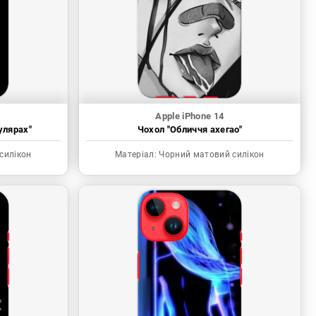
Apple iPhone 14
улярах"
Чохол "Обличчя ахегао"
силікон
Матеріал:
Чорний матовий силікон