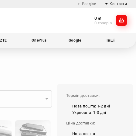
Розділи
Контакти
0
₴
Про компанію
@dikocase
0 товарів
Доставка та оплата
@dikocase
Обмін та повернення
ZTE
OnePlus
Google
Інші
Блог
Термін доставки:
Нова пошта: 1-2 дні
Укрпошта: 1-3 дні
Ціна доставки:
Нова пошта