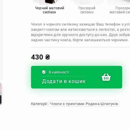
Infinix
Sony
Motorola
Чорний матовий
Прозорий
Прозор
силікон
силікон
матовий си
Чохол з чорного силікону захищає Ваш телефон з усіх
закриті чохлом але натискаються з легкістю, а роз
відкритими для зручного доступу до них. Друк зобр
задню частину чохла, борти залишаються чорними.
430
₴
В наявності
Додати в кошик
Категорії:
Чохли з принтами Родина Шпигунів