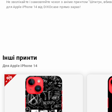
Не зволікайте і замовляйте чохол з аніме принтом "Шпигун, вбив
для Apple iPhone 14 від DIKOcase прямо зараз!
Інші принти
Для Apple iPhone 14