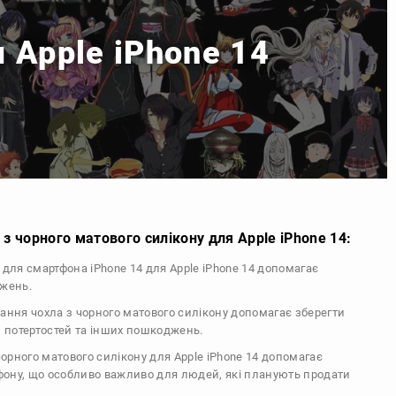
 Apple iPhone 14
з чорного матового силікону для Apple iPhone 14:
л для смартфона iPhone 14 для Apple iPhone 14 допомагає
джень.
тання чохла з чорного матового силікону допомагає зберегти
, потертостей та інших пошкоджень.
 чорного матового силікону для Apple iPhone 14 допомагає
ефону, що особливо важливо для людей, які планують продати