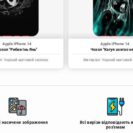
Apple iPhone 14
Apple iPhone 14
охол "Рибки Інь Янь"
Чохол "Кагуя ахегао н
л:
Чорний матовий силікон
Матеріал:
Чорний матовий 
 і насичене зображення
Всі вирізи відповідають 
роз'ємам