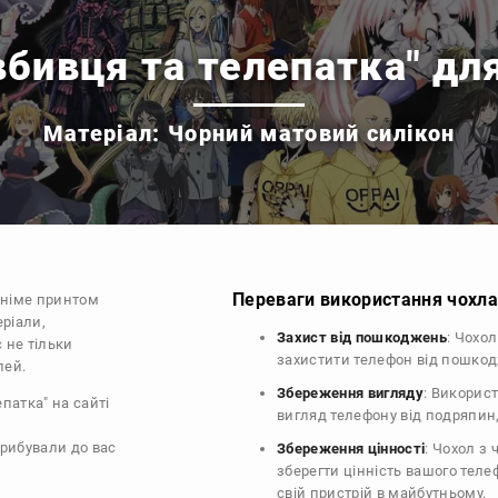
вбивця та телепатка" для
Матеріал: Чорний матовий силікон
Переваги використання чохла 
аніме принтом
еріали,
Захист від пошкоджень
: Чохо
 не тільки
захистити телефон від пошко
лей.
Збереження вигляду
: Викорис
патка" на сайті
вигляд телефону від подряпин
прибували до вас
Збереження цінності
: Чохол з
зберегти цінність вашого тел
свій пристрій в майбутньому.