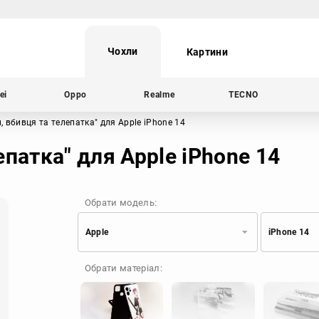
Чохли
Картини
ei
Oppo
Realme
TECNO
, вбивця та телепатка"
для Apple iPhone 14
епатка" для Apple iPhone 14
Обрати модель:
Apple
iPhone 14
Xiaomi
Samsung
Обрати матеріал:
Apple
Huawei
Oppo
Realme
TECNO
ZTE
OnePlus
Google
Doogee