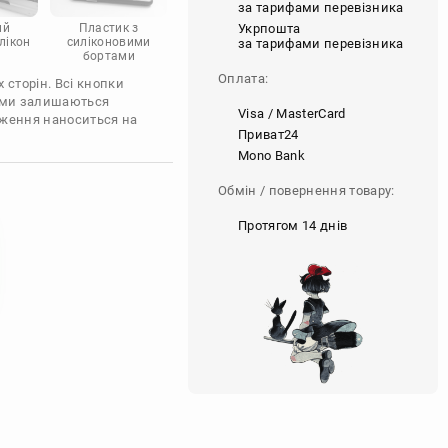
за тарифами перевізника
Укрпошта
ий
Пластик з
лікон
силіконовими
за тарифами перевізника
бортами
Оплата:
 сторін. Всі кнопки
'єми залишаються
Visa / MasterCard
аження наноситься на
Приват24
Mono Bank
Обмін / повернення товару:
Протягом 14 днів