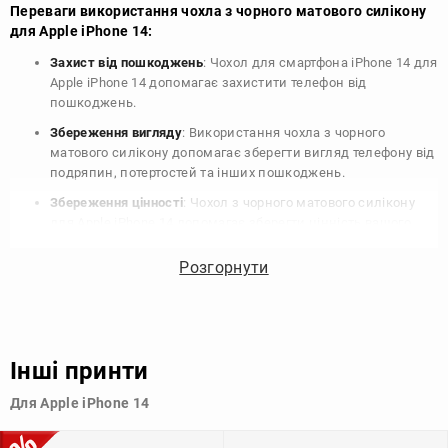
Переваги використання чохла з чорного матового силікону
для Apple iPhone 14:
Захист від пошкоджень
: Чохол для смартфона iPhone 14 для
Apple iPhone 14 допомагає захистити телефон від
пошкоджень.
Збереження вигляду
: Використання чохла з чорного
матового силікону допомагає зберегти вигляд телефону від
подряпин, потертостей та інших пошкоджень.
Збереження цінності
: Чохол з чорного матового силікону
для Apple iPhone 14 допомагає зберегти цінність вашого
телефону, що особливо важливо для людей, які планують
продати свій пристрій в майбутньому.
Розгорнути
Варіативність дизайну
: Наявність великого вибору чохлів
для Apple iPhone 14 з чорного матового силікону дозволяє
підібрати той, що найбільше відповідає вашому стилю та
особистому смаку.
Інші принти
Узагалі, чохол для телефону - це дуже корисний аксесуар, який
Для Apple iPhone 14
допомагає захистити ваш пристрій, зберегти його цінність і
додати зручності в користуванні.