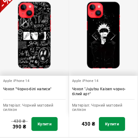
Apple iPhone 14
Apple iPhone 14
Чохол "Чорно-білі написи"
Чохол "Jujutsu Kaisen чорно-
білий арт"
Матеріал:
Чорний матовий
Матеріал:
Чорний матовий
силікон
силікон
430
₴
430
₴
Купити
Купити
390
₴