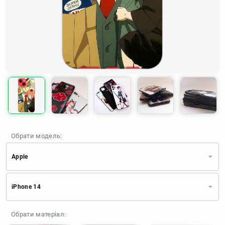
Обрати модель:
Apple
Xiaomi
Samsung
Apple
iPhone 14
Huawei
Oppo
Realme
TECNO
ZTE
OnePlus
Google
Обрати матеріал:
Doogee
Infinix
Sony