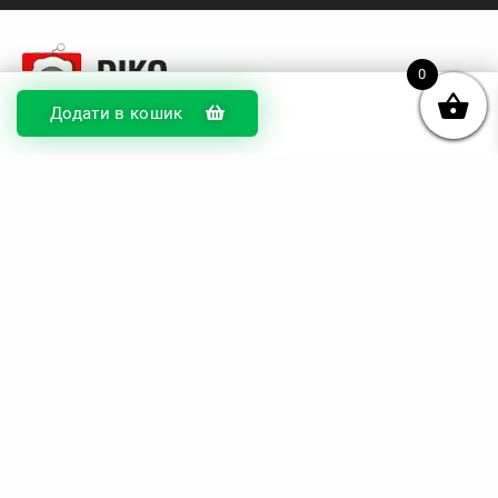
0
Додати в кошик
© DIKOcase 2026
ФОП Карпенко Альона Андріївна
Розділи
Про компанію
Доставка та оплата
Обмін та повернення
Блог
Купити чохли з чорного силікону