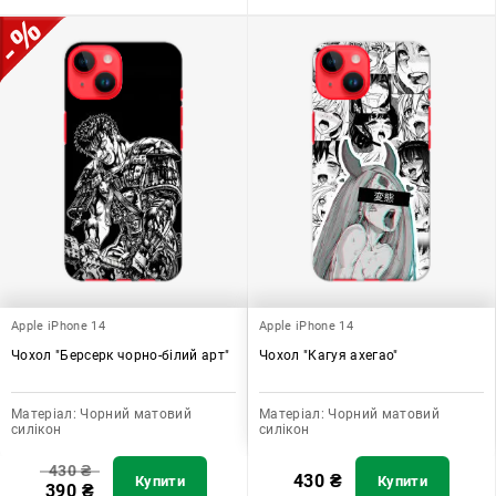
Apple iPhone 14
Apple iPhone 14
Чохол "Берсерк чорно-білий арт"
Чохол "Кагуя ахегао"
Матеріал:
Чорний матовий
Матеріал:
Чорний матовий
силікон
силікон
430
₴
430
₴
Купити
Купити
390
₴