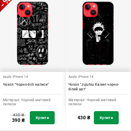
Apple iPhone 14
Apple iPhone 14
Чохол "Чорно-білі написи"
Чохол "Jujutsu Kaisen чорно-
білий арт"
Матеріал:
Чорний матовий
Матеріал:
Чорний матовий
силікон
силікон
430
₴
430
₴
Купити
Купити
390
₴