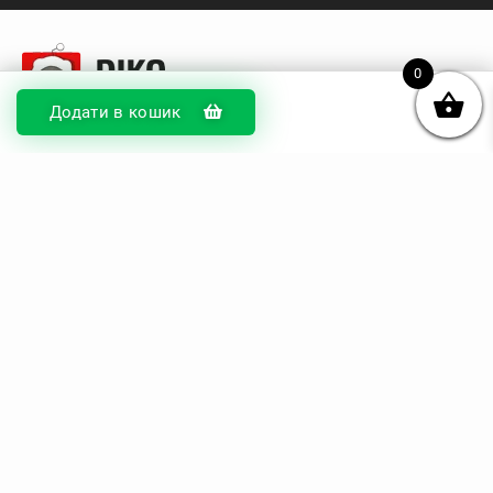
0
Додати в кошик
© DIKOcase 2026
ФОП Карпенко Альона Андріївна
Розділи
Про компанію
Доставка та оплата
Обмін та повернення
Блог
Купити чохли з чорного силікону