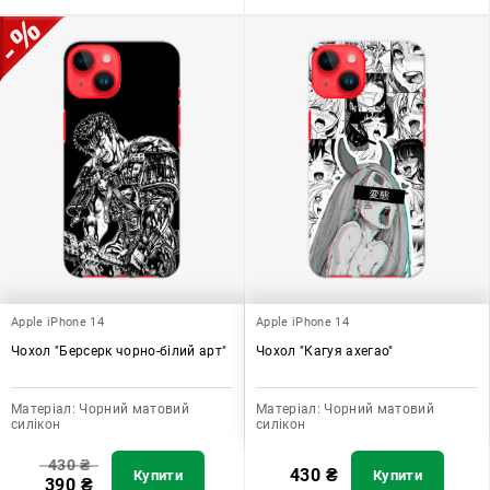
Apple iPhone 14
Apple iPhone 14
Чохол "Берсерк чорно-білий арт"
Чохол "Кагуя ахегао"
Матеріал:
Чорний матовий
Матеріал:
Чорний матовий
силікон
силікон
430
₴
430
₴
Купити
Купити
390
₴