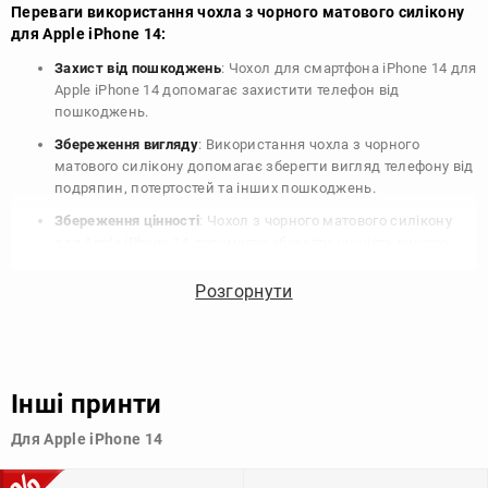
Переваги використання чохла з чорного матового силікону
для Apple iPhone 14:
Захист від пошкоджень
: Чохол для смартфона iPhone 14 для
Apple iPhone 14 допомагає захистити телефон від
пошкоджень.
Збереження вигляду
: Використання чохла з чорного
матового силікону допомагає зберегти вигляд телефону від
подряпин, потертостей та інших пошкоджень.
Збереження цінності
: Чохол з чорного матового силікону
для Apple iPhone 14 допомагає зберегти цінність вашого
телефону, що особливо важливо для людей, які планують
продати свій пристрій в майбутньому.
Розгорнути
Варіативність дизайну
: Наявність великого вибору чохлів
для Apple iPhone 14 з чорного матового силікону дозволяє
підібрати той, що найбільше відповідає вашому стилю та
особистому смаку.
Інші принти
Узагалі, чохол для телефону - це дуже корисний аксесуар, який
Для Apple iPhone 14
допомагає захистити ваш пристрій, зберегти його цінність і
додати зручності в користуванні.