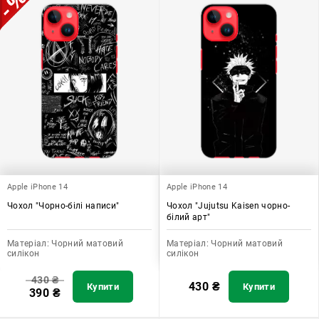
Apple iPhone 14
Apple iPhone 14
Чохол "Чорно-білі написи"
Чохол "Jujutsu Kaisen чорно-
білий арт"
Матеріал:
Чорний матовий
Матеріал:
Чорний матовий
силікон
силікон
430
₴
430
₴
Купити
Купити
390
₴