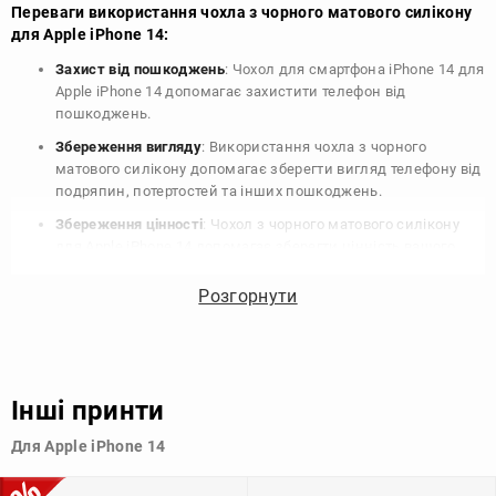
Переваги використання чохла з чорного матового силікону
для Apple iPhone 14:
Захист від пошкоджень
: Чохол для смартфона iPhone 14 для
Apple iPhone 14 допомагає захистити телефон від
пошкоджень.
Збереження вигляду
: Використання чохла з чорного
матового силікону допомагає зберегти вигляд телефону від
подряпин, потертостей та інших пошкоджень.
Збереження цінності
: Чохол з чорного матового силікону
для Apple iPhone 14 допомагає зберегти цінність вашого
телефону, що особливо важливо для людей, які планують
продати свій пристрій в майбутньому.
Розгорнути
Варіативність дизайну
: Наявність великого вибору чохлів
для Apple iPhone 14 з чорного матового силікону дозволяє
підібрати той, що найбільше відповідає вашому стилю та
особистому смаку.
Інші принти
Узагалі, чохол для телефону - це дуже корисний аксесуар, який
Для Apple iPhone 14
допомагає захистити ваш пристрій, зберегти його цінність і
додати зручності в користуванні.