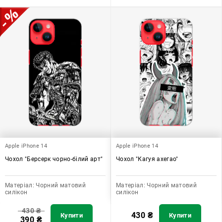
Apple iPhone 14
Apple iPhone 14
Чохол "Берсерк чорно-білий арт"
Чохол "Кагуя ахегао"
Матеріал:
Чорний матовий
Матеріал:
Чорний матовий
силікон
силікон
430
₴
430
₴
Купити
Купити
390
₴