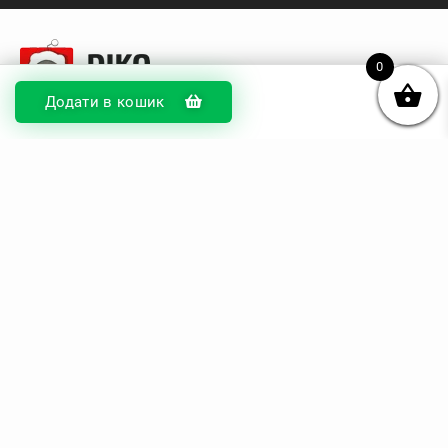
0
Додати в кошик
© DIKOcase 2026
ФОП Карпенко Альона Андріївна
Розділи
Про компанію
Доставка та оплата
Обмін та повернення
Блог
Купити чохли з чорного силікону