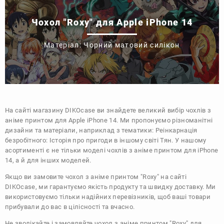
Чохол "Roxy" для Apple iPhone 14
Матеріал: Чорний матовий силікон
На сайті магазину
DIKOcase
ви знайдете великий вибір чохлів з
аніме принтом для Apple iPhone 14. Ми пропонуємо різноманітні
дизайни та матеріали, наприклад з тематики:
Реінкарнація
безробітного: Історія про пригоди в іншому світі
Тян
. У нашому
асортименті є не тільки моделі чохлів з аніме принтом для iPhone
14, а й для інших моделей.
Якщо ви замовите чохол з аніме принтом "Roxy" на сайті
DIKOcase, ми гарантуємо якість продукту та швидку доставку. Ми
використовуємо тільки надійних перевізників, щоб ваші товари
прибували до вас в цілісності та вчасно.
Не зволікайте і замовляйте чохол з аніме принтом "Roxy" для