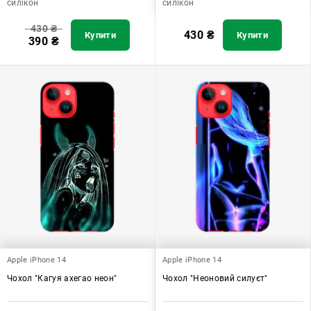
силікон
силікон
430
₴
430
₴
Купити
Купити
390
₴
Apple iPhone 14
Apple iPhone 14
Чохол "Кагуя ахегао неон"
Чохол "Неоновий силуєт"