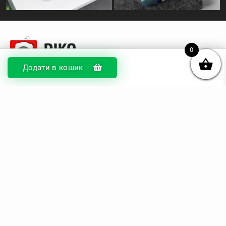
0
Додати в кошик
© DIKOcase 2026
ФОП Карпенко Альона Андріївна
Розділи
Про компанію
Доставка та оплата
Обмін та повернення
Блог