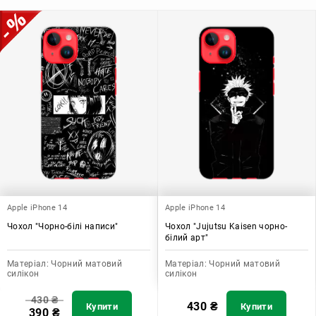
допомагає захистити ваш пристрій, зберегти його цінність і
додати зручності в користуванні.
Apple iPhone 14
Apple iPhone 14
Чохол "Чорно-білі написи"
Чохол "Jujutsu Kaisen чорно-
білий арт"
Матеріал:
Чорний матовий
Матеріал:
Чорний матовий
силікон
силікон
430
₴
430
₴
Купити
Купити
390
₴