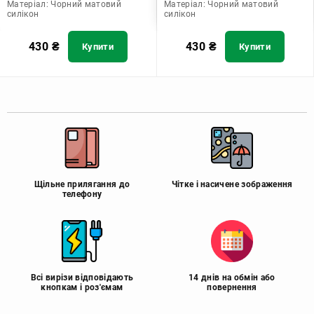
Матеріал:
Чорний матовий
Матеріал:
Чорний матовий
силікон
силікон
430
₴
430
₴
Купити
Купити
Щільне прилягання до
Чітке і насичене зображення
телефону
Всі вирізи відповідають
14 днів на обмін або
кнопкам і роз'ємам
повернення