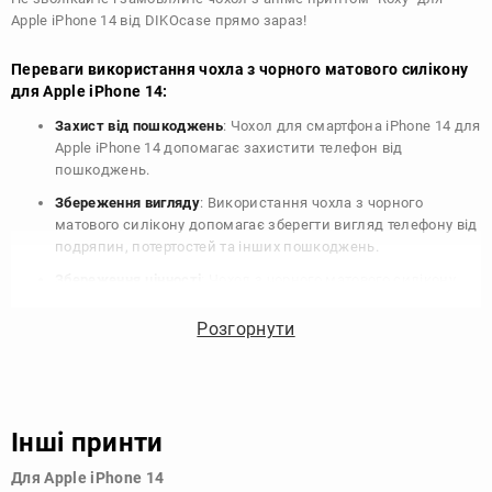
Apple iPhone 14 від DIKOcase прямо зараз!
Переваги використання чохла з чорного матового силікону
для Apple iPhone 14:
Захист від пошкоджень
: Чохол для смартфона iPhone 14 для
Apple iPhone 14 допомагає захистити телефон від
пошкоджень.
Збереження вигляду
: Використання чохла з чорного
матового силікону допомагає зберегти вигляд телефону від
подряпин, потертостей та інших пошкоджень.
Збереження цінності
: Чохол з чорного матового силікону
для Apple iPhone 14 допомагає зберегти цінність вашого
телефону, що особливо важливо для людей, які планують
Розгорнути
продати свій пристрій в майбутньому.
Варіативність дизайну
: Наявність великого вибору чохлів
для Apple iPhone 14 з чорного матового силікону дозволяє
підібрати той, що найбільше відповідає вашому стилю та
Інші принти
особистому смаку.
Для Apple iPhone 14
Узагалі, чохол для телефону - це дуже корисний аксесуар, який